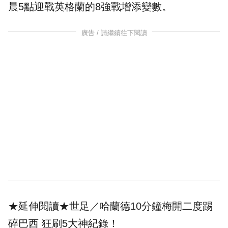
晨5點迎戰英格蘭的8強戰增添變數。
廣告 / 請繼續往下閱讀
★延伸閱讀★
世足／哈蘭德10分鐘梅開二度踢
碎巴西 狂刷5大神紀錄！