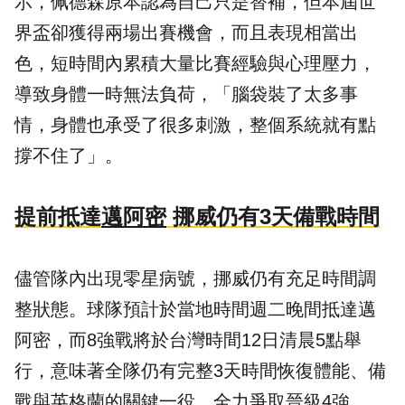
示，佩德森原本認為自己只是替補，但本屆世
界盃卻獲得兩場出賽機會，而且表現相當出
色，短時間內累積大量比賽經驗與心理壓力，
導致身體一時無法負荷，「腦袋裝了太多事
情，身體也承受了很多刺激，整個系統就有點
撐不住了」。
提前抵達
邁阿密
挪威仍有3天備戰時間
儘管隊內出現零星病號，挪威仍有充足時間調
整狀態。球隊預計於當地時間週二晚間抵達邁
阿密，而8強戰將於台灣時間12日清晨5點舉
行，意味著全隊仍有完整3天時間恢復體能、備
戰與英格蘭的關鍵一役，全力爭取晉級4強。