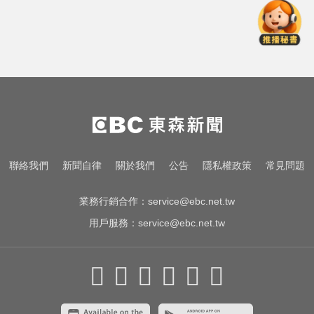
愛玩車／這Defender OCTA不僅猛
還很黑
台股回檔ETF全賺「該跑嗎？」網
揭最大陷阱 勸調節1類股
疑追星遭網暴！女網紅情緒崩潰 直
播中輕生
愛玩車／這Defender OCTA不僅猛
聯絡我們
新聞自律
關於我們
公告
隱私權政策
常見問題
還很黑
業務行銷合作：
service@ebc.net.tw
用戶服務：
service@ebc.net.tw