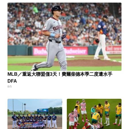
MLB／重返大聯盟僅3天！費爾柴德本季二度遭水手
DFA
8/5