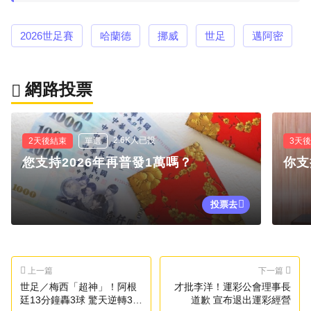
2026世足賽
哈蘭德
挪威
世足
邁阿密
網路投票
2.6K人已投
2天後結束
單選
3天
您支持2026年再普發1萬嗎？
你支
投票去
上一篇
下一篇
世足／梅西「超神」！阿根
才批李洋！運彩公會理事長
廷13分鐘轟3球 驚天逆轉3:2
道歉 宣布退出運彩經營