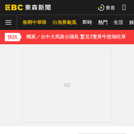
醫起看／20歲男私密處驚見「白刺顆粒」醫揭真相
衝啊中華隊
白海豚颱風
即時
熱門
生活
娛
獨家／台中大馬路分隔島 驚見3隻黃牛悠哉吃草
快訊
每天2000CC是錯的？醫師曝「喝水黃金公式」猛灌恐水中毒
愛玩車／凱旋雙車登場 660新動力更順暢
律師勾掮客誆「可買BNT疫苗」 詐慈濟10億
《理財達人秀》X 安聯投信免費講座報名中！搶先卡位 2027
《大熱門》收攤1年！吳宗憲率Lulu、陳漢典再合體：我們還是回來了
18歲帥兒離開台灣！前主播蔣雅淇忍淚嘆：最難放手的是媽媽
15年摯愛離世！唐綺陽頭七驚見「驚人畫面」感動喊：真不是蓋的