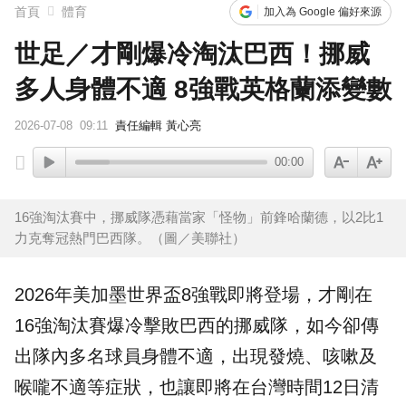
下載東森App，隨時掌握天下大小事！
首頁
體育
加入為 Google 偏好來源
世足／才剛爆冷淘汰巴西！挪威
賴總統參與漢光「萬鈞計畫」！ 搭「雲豹」前進衡指所
多人身體不適 8強戰英格蘭添變數
2026-07-08
09:11
責任編輯 黃心亮
00:00
16強淘汰賽中，挪威隊憑藉當家「怪物」前鋒哈蘭德，以2比1
力克奪冠熱門巴西隊。（圖／美聯社）
2026年美加墨世界盃8強戰即將登場，才剛在
16強淘汰賽爆冷擊敗巴西的
挪威
隊，如今卻傳
出隊內多名球員身體不適，出現發燒、咳嗽及
喉嚨不適等症狀，也讓即將在台灣時間12日清