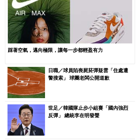
踩著空氣，邁向極限，讓每一步都輕盈有力
日職／球員陷喪屍菸彈疑雲「住處遭
警搜索」 球團老闆公開道歉
世足／韓國隊止步小組賽「國內強烈
反彈」 總統李在明發聲