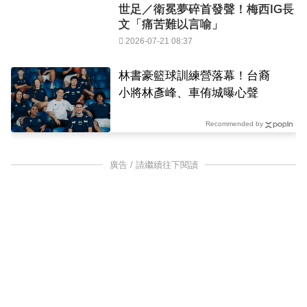
世足／衛冕夢碎首發聲！梅西IG長
文「痛苦難以言喻」
2026-07-21 08:37
林書豪籃球訓練營落幕！台裔
小將林彥峰、車侑城曝心聲
Recommended by
廣告 / 請繼續往下閱讀