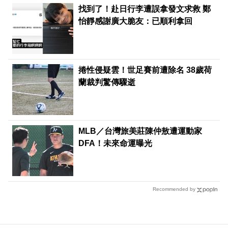
找到了！赴日行李遭誤拿發文求救 鄭
怡靜感謝廣大脆友：已順利拿回
捲性侵疑雲！世足賽前遭除名 38歲荷
蘭裁判驚傳驟逝
MLB／台灣旅美莊陳仲敖遭運動家
DFA！未來命運曝光
Recommended by