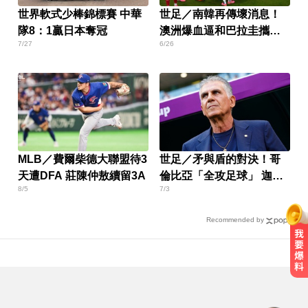
世界軟式少棒錦標賽 中華
世足／南韓再傳壞消息！
隊8：1贏日本奪冠
澳洲爆血逼和巴拉圭攜手
7/27
6/26
闖32強
MLB／費爾柴德大聯盟待3
世足／矛與盾的對決！哥
天遭DFA 莊陳仲敖續留3A
倫比亞「全攻足球」 迦納
8/5
7/3
為家鄉災民而戰
Recommended by
疑追星遭網暴！女網紅情緒崩潰 直
播中輕生