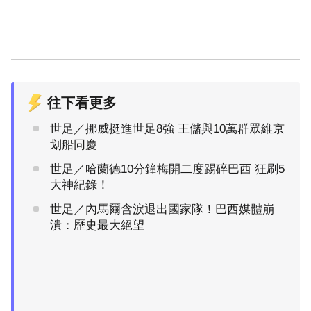
往下看更多
世足／挪威挺進世足8強 王儲與10萬群眾維京
划船同慶
世足／哈蘭德10分鐘梅開二度踢碎巴西 狂刷5
大神紀錄！
世足／內馬爾含淚退出國家隊！巴西媒體崩
潰：歷史最大絕望