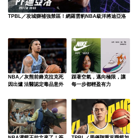
TPBL／攻城獅補強禁區！網羅雲豹NBA級洋將迪亞洛
PR
NBA／灰熊前鋒克拉克死
踩著空氣，邁向極限，讓
因出爐 法醫認定毒品意外
每一步都輕盈有力
NBA灌籃王拉文來了！簽
TPBL／周儀翔重返職籃加