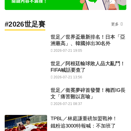
#2026世足賽
更多
世足／世界盃最新排名！日本「亞
洲最高」、韓國掉出30名外
2026-07-21 19:05
世足／阿根廷輸球敗人品大亂鬥！
FIFA喊話要查了
2026-07-21 13:56
世足／衛冕夢碎首發聲！梅西IG長
文「痛苦難以言喻」
2026-07-21 08:37
TPBL／林庭謙重磅加盟戰神！
鐵粉追3000特報喊：不加班了