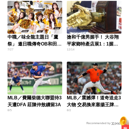
中職／味全龍主題日「鷹
搶和千億男握手！ 大谷翔
祭」 邀日職傳奇OB和田毅
平家鄉特產店展1：1握手
7/27
12/14
開球
雕像
MLB／費爾柴德大聯盟待3
MLB／震撼彈！道奇送走3
天遭DFA 莊陳仲敖續留3A
大物 交易換來塞揚王牌史
8/5
8/2
庫柏爾
Recommended by