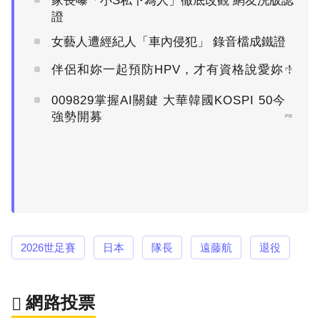
家長曝「小S私下為人」徹底改觀 網友洗版認
證
女藝人遭經紀人「車內侵犯」 錄音檔成鐵證
伴侶和妳一起預防HPV，才有資格說愛妳！
PR
009829掌握AI關鍵 大華韓國KOSPI 50今
強勢開募
PR
2026世足賽
日本
隊長
遠藤航
退役
網路投票