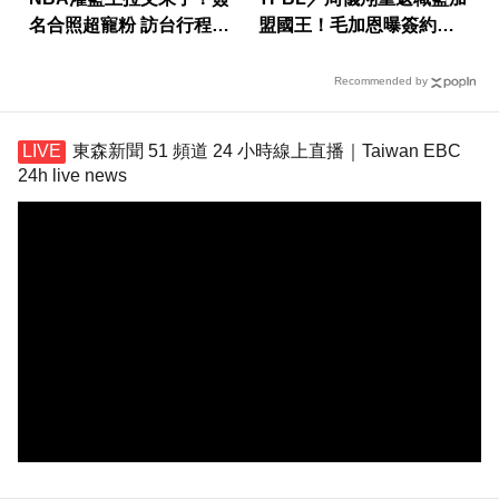
名合照超寵粉 訪台行程一
盟國王！毛加恩曝簽約關
次看
鍵
Recommended by
東森新聞 51 頻道 24 小時線上直播｜Taiwan EBC
24h live news