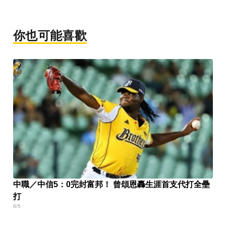
你也可能喜歡
中職／中信5：0完封富邦！ 曾頌恩轟生涯首支代打全壘
打
8/5