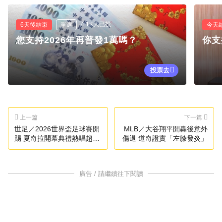
4.1K人已投
6天後結束
單選
今天
您支持2026年再普發1萬嗎？
你支
投票去
上一篇
下一篇
世足／2026世界盃足球賽開
MLB／大谷翔平開轟後意外
踢 夏奇拉開幕典禮熱唱超
傷退 道奇證實「左膝發炎」
HIGH
廣告 / 請繼續往下閱讀