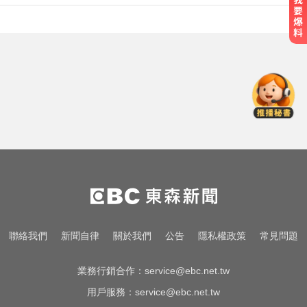
熊本強震！台灣送帳篷成搶手物資
日網讚：比政府還快
「白海豚」可放颱風假？蔣萬安：
料敵從寬、禦敵從嚴
快訊／白海豚逼近！新竹縣尖石、
五峰「8校停課」
熊本強震！台灣送帳篷成搶手物資
日網讚：比政府還快
「白海豚」可放颱風假？蔣萬安：
聯絡我們
新聞自律
關於我們
公告
隱私權政策
常見問題
料敵從寬、禦敵從嚴
業務行銷合作：
service@ebc.net.tw
用戶服務：
service@ebc.net.tw