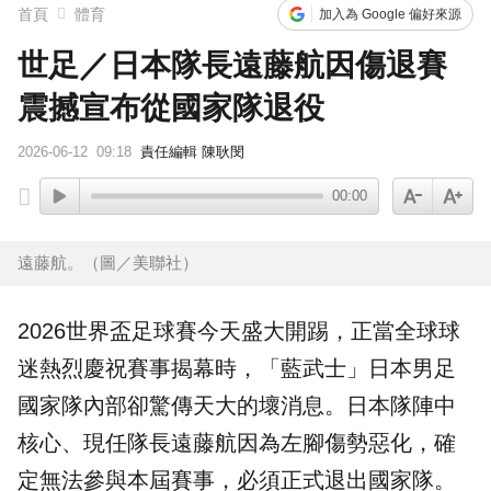
首頁
體育
加入為 Google 偏好來源
世足／日本隊長遠藤航因傷退賽
震撼宣布從國家隊退役
2026-06-12
09:18
責任編輯 陳耿閔
00:00
遠藤航。（圖／美聯社）
2026世界盃足球賽今天盛大開踢，正當全球球
迷熱烈慶祝賽事揭幕時，「藍武士」
日本
男足
國家隊內部卻驚傳天大的壞消息。日本隊陣中
核心、現任
隊長
遠藤航
因為左腳傷勢惡化，確
定無法參與本屆賽事，必須正式退出國家隊。