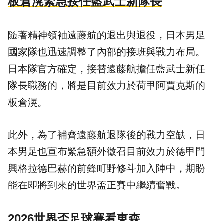
板倉滉緊急接任藍武士新隊長
隨著精神領袖遠藤航的退出與退役，日本男足
國家隊也迅速調整了內部的接班與戰力布局。
日本隊官方確定，接替遠藤航擔任藍武士新任
隊長職務的，將是目前效力於荷甲阿賈克斯的
板倉滉。
此外，為了補齊遠藤航退隊後的戰力空缺，日
本男足也宣布緊急額外徵召目前效力於德甲門
興格拉德巴赫的前鋒町野修斗加入陣中，期盼
能在即將到來的世界盃正賽中繼續奮戰。
2026世界盃足球賽看東森