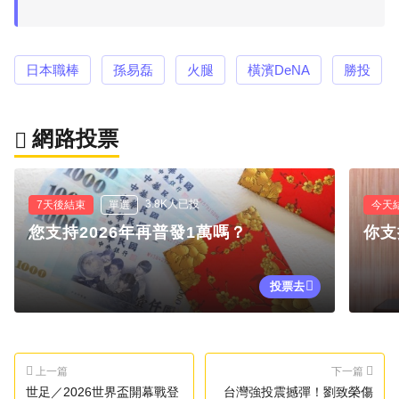
日本職棒
孫易磊
火腿
橫濱DeNA
勝投
網路投票
3.8K人已投
7天後結束
單選
今天
您支持2026年再普發1萬嗎？
你支
投票去
上一篇
下一篇
世足／2026世界盃開幕戰登
台灣強投震撼彈！劉致榮傷