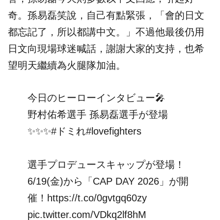
奇。孫易磊笑說，自己有點緊張，「會的日文
都忘記了，所以都講中文。」不過他最後仍用
日文向現場球迷喊話，謝謝大家的支持，也希
望明天繼續為火腿隊加油。
今日のヒーローインタビュー🎤
野村佑希選手 孫易磊選手が登場
✨✨✨
#ドミれ
#lovefighters
選手プロデュースキャップが登場！
6/19(金)から「CAP DAY 2026」が開
催！
https://t.co/0gvtgq60zy
pic.twitter.com/VDkq2lf8hM