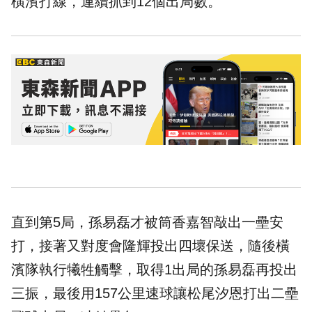
橫濱打線，連續抓到12個出局數。
直到第5局，孫易磊才被筒香嘉智敲出一壘安
打，接著又對度會隆輝投出四壞保送，隨後橫
濱隊執行犧牲觸擊，取得1出局的孫易磊再投出
三振，最後用157公里速球讓松尾汐恩打出二壘