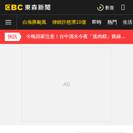
《理財達人秀》X 安聯投信免費講座報名中！搶先卡位 2027
白海豚颱風
下載東森App，隨時掌握天下大小事！
律師詐慈濟10億
即時
熱門
生活
今晚回家注意！台中清水今夜「送肉粽」路線跨彰化4鄉鎮
快訊