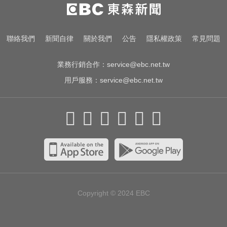
白海豚颱風強襲日本！奄美逾3萬戶
停電 沖繩5人受傷
高雄恐怖車禍！電動車失控連撞13
聯絡我們
新聞自律
關於我們
公告
隱私權政策
常見問題
車 車頭嚴重變形
業務行銷合作：
service@ebc.net.tw
用戶服務：
service@ebc.net.tw
Copyright © 2024
EBC