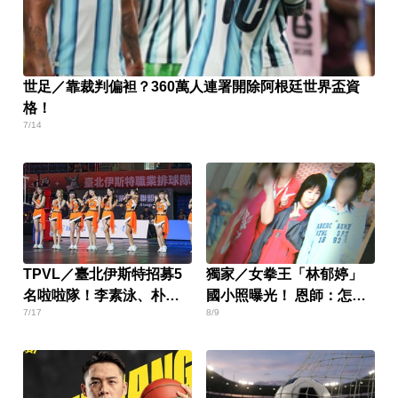
世足／靠裁判偏袒？360萬人連署開除阿根廷世界盃資
格！
7/14
TPVL／臺北伊斯特招募5
獨家／女拳王「林郁婷」
名啦啦隊！李素泳、朴恩
國小照曝光！ 恩師：怎麼
7/17
8/9
惠領軍培訓
可能像男生