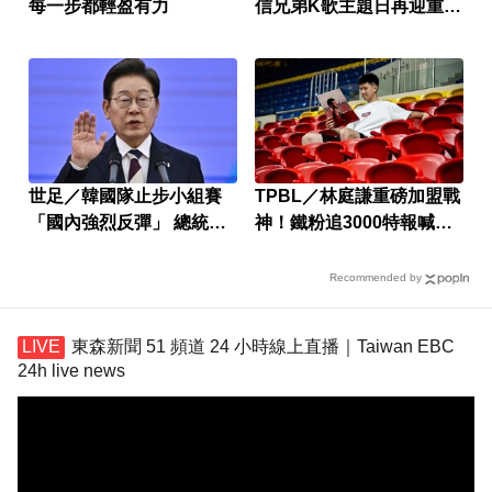
每一步都輕盈有力
信兄弟K歌主題日再迎重量
級卡司
世足／韓國隊止步小組賽
TPBL／林庭謙重磅加盟戰
「國內強烈反彈」 總統李
神！鐵粉追3000特報喊：
在明發聲
不加班了
Recommended by
東森新聞 51 頻道 24 小時線上直播｜Taiwan EBC
24h live news