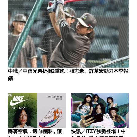
中職／中信兄弟折損2重砲！張志豪、許基宏動刀本季報
銷
PR
踩著空氣，邁向極限，讓
快訊／ITZY強勢登場！中