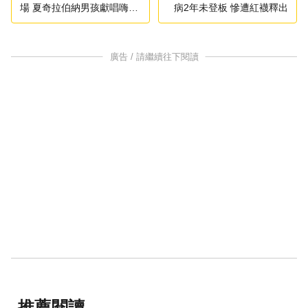
場 夏奇拉伯納男孩獻唱嗨翻
病2年未登板 慘遭紅襪釋出
球迷
廣告 / 請繼續往下閱讀
推薦閱讀