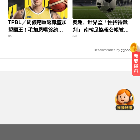
TPBL／周儀翔重返職籃加
奧運、世界盃「性招待裁
盟國王！毛加恩曝簽約關
判」 南韓足協報公帳被抓
8/7
8/8
鍵
包
Recommended by
白海豚颱風強襲日本！奄美逾3萬戶
停電 沖繩5人受傷
高雄恐怖車禍！電動車失控連撞13
車 車頭嚴重變形
肥大叔驟逝！昔日勁敵丟丟妹發聲
9字送別逼哭網