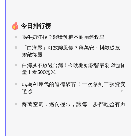
今日排行榜
喝牛奶狂拉？醫曝乳糖不耐補鈣救星
「白海豚」可放颱風假？蔣萬安：料敵從寬、
禦敵從嚴
白海豚不放過台灣！今晚開始影響最劇 2地雨
量上看500毫米
成為AI時代的道德駭客！一次拿到三張資安
證照
PR
踩著空氣，邁向極限，讓每一步都輕盈有力
PR