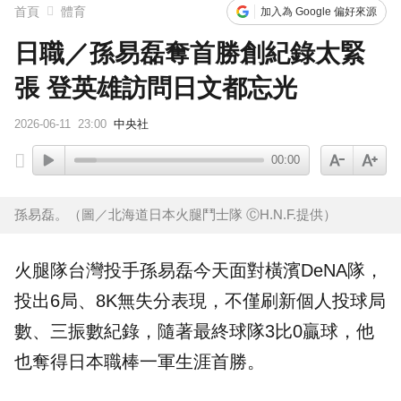
首頁
體育
加入為 Google 偏好來源
日職／孫易磊奪首勝創紀錄太緊
張 登英雄訪問日文都忘光
2026-06-11
23:00
中央社
00:00
孫易磊。（圖／北海道日本火腿鬥士隊 ⒸH.N.F.提供）
火腿
隊台灣投手
孫易磊
今天面對
橫濱DeNA
隊，
投出6局、8K無失分表現，不僅刷新個人投球局
數、三振數紀錄，隨著最終球隊3比0贏球，他
也奪得
日本職棒
一軍生涯首勝。