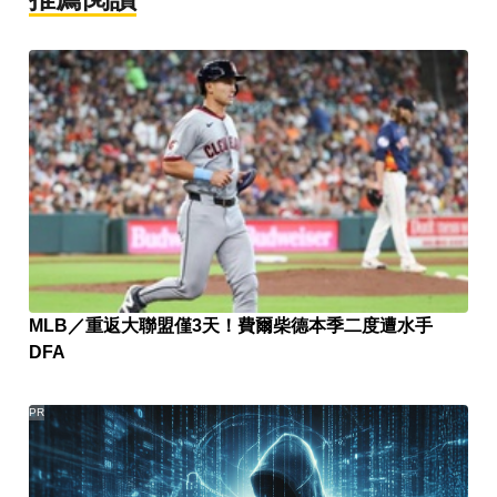
MLB／重返大聯盟僅3天！費爾柴德本季二度遭水手
DFA
PR