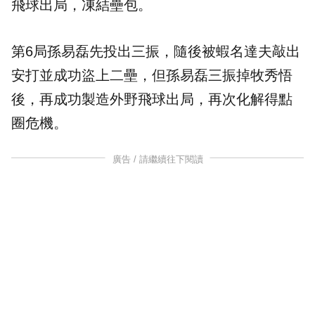
飛球出局，凍結壘包。
第6局孫易磊先投出三振，隨後被蝦名達夫敲出
安打並成功盜上二壘，但孫易磊三振掉牧秀悟
後，再成功製造外野飛球出局，再次化解得點
圈危機。
廣告 / 請繼續往下閱讀