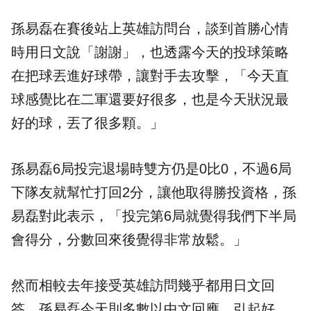
孫易磊在賽後站上英雄訪問台，談到首勝心情
時用日文說「謝謝」，也透露今天的投球策略
在把球丟進好球帶，讓對手去攻擊，「今天直
球感覺比在二軍還要好很多，也是今天狀況最
好的球，丟了很多顆。」
孫易磊6局投完退場時雙方仍是0比0，不過6局
下隊友就幫忙打回2分，讓他取得
勝投
資格，孫
易磊對此表示，「投完第6局就覺得我們下半局
會得分，分數回來後覺得非常放鬆。」
然而相較去年接受英雄訪問幾乎都用日文回
答，孫易磊今天則多數以中文回應，引起好