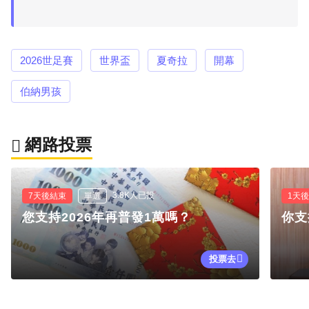
2026世足賽
世界盃
夏奇拉
開幕
伯納男孩
網路投票
3.8K人已投
7天後結束
單選
1天
您支持2026年再普發1萬嗎？
你支
投票去