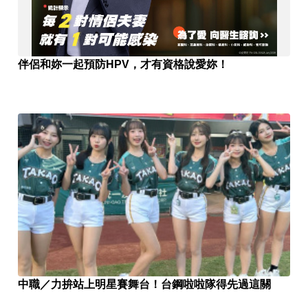
伴侶和妳一起預防HPV，才有資格說愛妳！
中職／力拚站上明星賽舞台！台鋼啦啦隊得先過這關