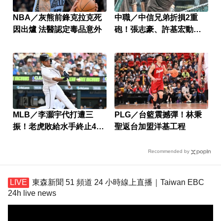
NBA／灰熊前鋒克拉克死
中職／中信兄弟折損2重
因出爐 法醫認定毒品意外
砲！張志豪、許基宏動刀
本季報銷
MLB／李灝宇代打遭三
PLG／台籃震撼彈！林秉
振！老虎敗給水手終止4連
聖返台加盟洋基工程
勝
Recommended by
東森新聞 51 頻道 24 小時線上直播｜Taiwan EBC
24h live news