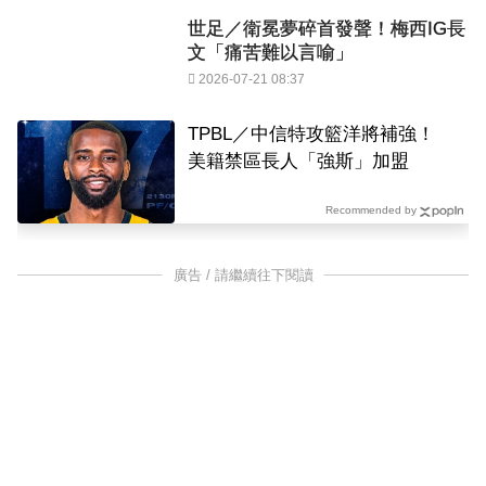
世足／衛冕夢碎首發聲！梅西IG長
文「痛苦難以言喻」
2026-07-21 08:37
TPBL／中信特攻籃洋將補強！
美籍禁區長人「強斯」加盟
Recommended by
廣告 / 請繼續往下閱讀