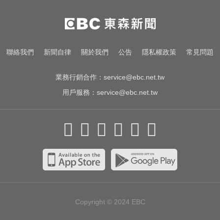
中颱白海豚暴風圈逼近！7地區達停
班課標準
愛玩車／北極星新車 275匹馬力媲
聯絡我們
新聞自律
關於我們
公告
隱私權政策
常見問題
美性能房車
業務行銷合作：
service@ebc.net.tw
用戶服務：
service@ebc.net.tw
Copyright © 2024
EBC