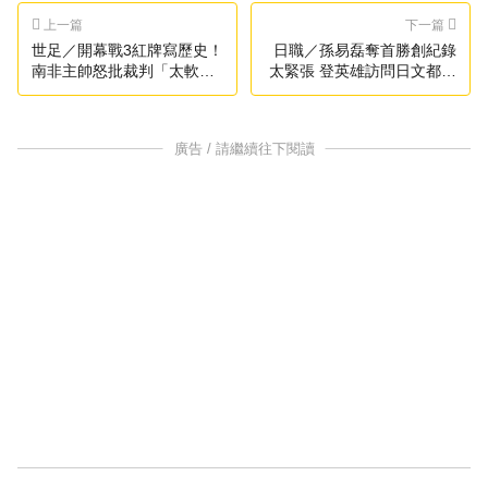
上一篇
下一篇
世足／開幕戰3紅牌寫歷史！
日職／孫易磊奪首勝創紀錄
南非主帥怒批裁判「太軟
太緊張 登英雄訪問日文都忘
弱」
光
廣告 / 請繼續往下閱讀