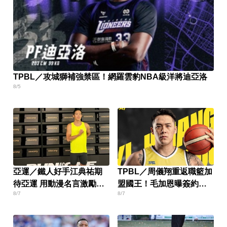
TPBL／攻城獅補強禁區！網羅雲豹NBA級洋將迪亞洛
8/5
亞運／鐵人好手江典祐期
TPBL／周儀翔重返職籃加
待亞運 用動漫名言激勵自
盟國王！毛加恩曝簽約關
8/7
8/7
己
鍵