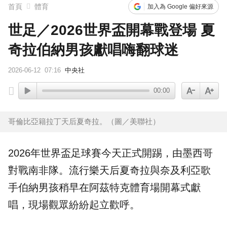
首頁
體育
加入為 Google 偏好來源
世足／2026世界盃開幕戰登場 夏
奇拉伯納男孩獻唱嗨翻球迷
2026-06-12
07:16
中央社
00:00
哥倫比亞籍拉丁天后夏奇拉。（圖／美聯社）
2026年
世界盃
足球賽今天正式開踢，由墨西哥
對戰南非隊。流行樂天后
夏奇拉
與奈及利亞歌
手
伯納男孩
稍早在阿茲特克體育場
開幕
式獻
唱，現場觀眾紛紛起立歡呼。