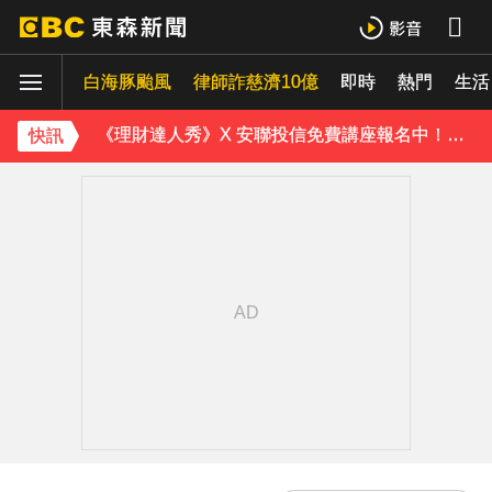
白海豚颱風逼近 氣象署：本島發陸警機率低
白海豚颱風
律師詐慈濟10億
即時
熱門
《理財達人秀》X 安聯投信免費講座報名中！搶先卡位 2027
生活
下載東森App，隨時掌握天下大小事！
快訊
今晚回家注意！台中清水今夜「送肉粽」路線跨彰化4鄉鎮