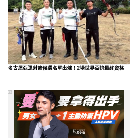
名古屋亞運射箭候選名單出爐！2場世界盃拚最終資格
PR