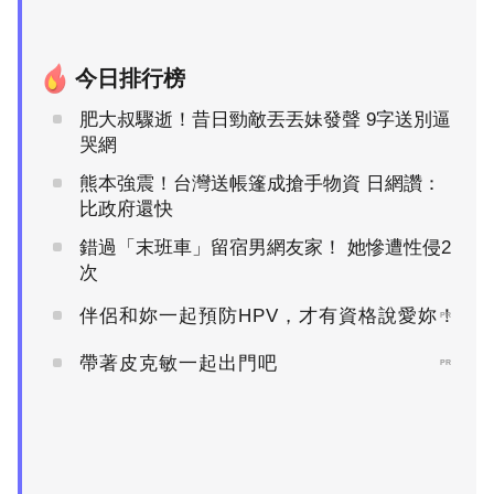
今日排行榜
肥大叔驟逝！昔日勁敵丟丟妹發聲 9字送別逼
哭網
熊本強震！台灣送帳篷成搶手物資 日網讚：
比政府還快
錯過「末班車」留宿男網友家！ 她慘遭性侵2
次
伴侶和妳一起預防HPV，才有資格說愛妳！
PR
帶著皮克敏一起出門吧
PR