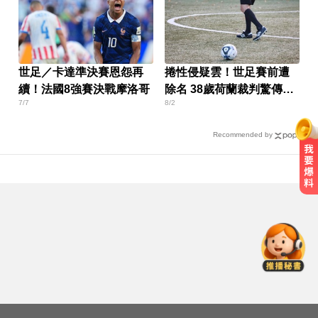
世足／卡達準決賽恩怨再
捲性侵疑雲！世足賽前遭
續！法國8強賽決戰摩洛哥
除名 38歲荷蘭裁判驚傳驟
7/7
8/2
逝
Recommended by
中颱白海豚暴風圈逼近！7地區達停
班課標準
愛玩車／北極星新車 275匹馬力媲
美性能房車
五角大廈再公開UFO檔案 飛官阿富
汗驚見「巨大三角形」