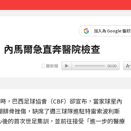
課
5分鐘前
加入為 Google 偏
！內馬爾急直奔醫院檢查
聽新聞
00:00
計時，
巴西
足球協會（CBF）卻宣布，當家球星
內
右小腿腓骨挫傷，缺席了週三球隊進駐特雷索波利斯
訓練中心後的首次世足集訓，並前往接受「進一步的醫療