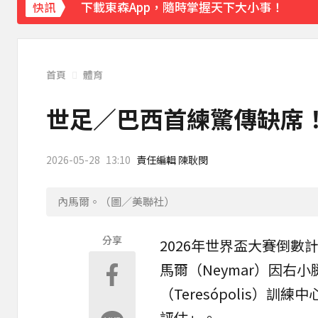
下載東森App，隨時掌握天下大小事！
快訊
快訊／白海豚逼近！連江縣宣布明天停班停
首頁
體育
世足／巴西首練驚傳缺席
2026-05-28
13:10
責任編輯 陳耿閔
內馬爾。（圖／美聯社）
分享
2026年世界盃大賽倒數
馬爾
（Neymar）因
（Teresópolis）
評估」。