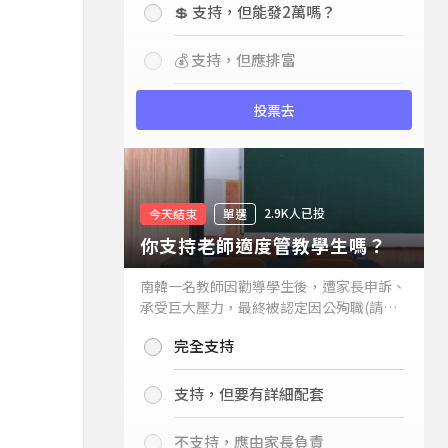
💲 支持，但能發2萬嗎？
💰 支持，但應排富
投票去
2.9K人已投
今天結束
單選
你支持老師適度管教學生嗎？
南韓一名教師因勸導學生後，遭家長申訴、
承受巨大壓力，最終被認定因公殉職(請見
下列新聞)，引發外界關注教師教權。請問
完全支持
你支持老師適度管教學生嗎？
支持，但要有詳細配套
不支持，應由家長負責