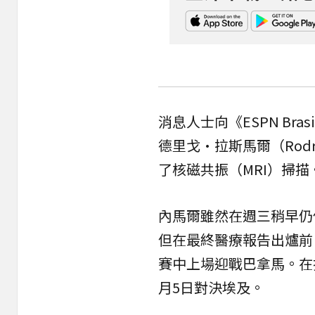
消息人士向《ESPN Br
德里戈·拉斯馬爾（Rodr
了核磁共振（MRI）掃描
內馬爾雖然在週三稍早仍
但在最終醫療報告出爐前
賽中上場迎戰巴拿馬。在
月5日對決埃及。