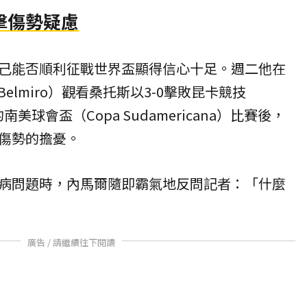
擊傷勢疑慮
己能否順利征戰世界盃顯得信心十足。週二他在
Belmiro）觀看桑托斯以3-0擊敗昆卡競技
a）的南美球會盃（Copa Sudamericana）比賽後，
傷勢的擔憂。
病問題時，內馬爾隨即霸氣地反問記者：「什麼
廣告 / 請繼續往下閱讀