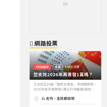
網路投票
3.9K人已投
7天後結束
單選
您支持2026年再普發1萬嗎？
立法院正討論「國民支援金」等相關提案，
2026年是否再普發1萬元仍待審議(請見下
方新聞)。如果2026年再普發1萬元，你支
👍 支持，全民都該領
持嗎？