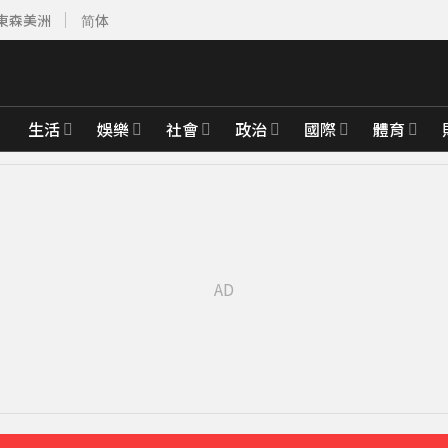
東森美洲
简体
生活
娛樂
社會
政治
國際
體育
課
5分鐘前
砌牆防颱」
17分鐘前
先卡位 2027