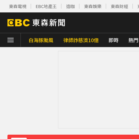
東森電視
EBC地產王
造咖
東森娛樂
東森財經
白海豚颱風
律師詐慈濟10億
即時
熱門
下載東森App，隨時掌握天下大小事！
快訊／白海豚逼近！連江縣宣布明天停班停
獨家／尖石山區間歇性大雨 店家提前打烊「
《理財達人秀》X 安聯投信免費講座報名中！搶