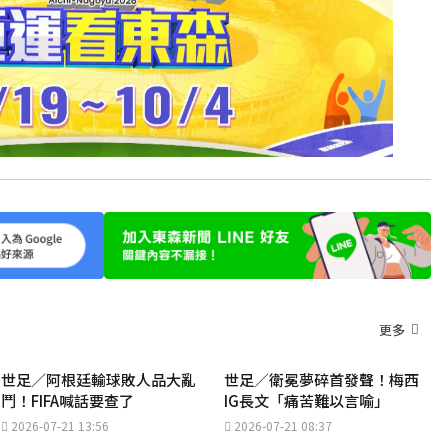
更多
世足／阿根廷輸球敗人品大亂
世足／衛冕夢碎首發聲！梅西
鬥！FIFA喊話要查了
IG長文「痛苦難以言喻」
2026-07-21 13:56
2026-07-21 08:37