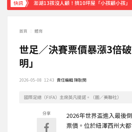
澎湖13孩沒人顧！擠10坪屋「小孩顧小孩」
快訊
白海豚逼近！9縣市風雨達停班課標準「1縣
《理財達人秀》X 安聯投信免費講座報名中！搶
首頁
體育
下載東森App，隨時掌握天下大小事！
世足／決賽票價暴漲3倍破
台指期夜盤狂飆736點 專家揭反彈契機上看48
明」
2026-05-08
12:43
責任編輯 陳耿閔
國際足總（FIFA）主席英凡提諾。（圖／美聯社）
分享
2026年
世界盃
進入最後
票價
。位於紐澤西州大都會人