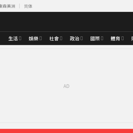
東森美洲
简体
生活
娛樂
社會
政治
國際
體育
000點
8分鐘前
「霸王頭」
26分鐘前
公斤重物
30分鐘前