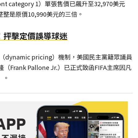
 category 1）單張售價已飆升至32,970美元
整是原價10,990美元的三倍。
！抨擊定價誤導球迷
ynamic pricing）機制，美國民主黨籍眾議員
隆（Frank Pallone Jr.）已正式致函FIFA主席因凡
o）。