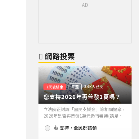
網路投票
3.9K人已投
7天後結束
單選
您支持2026年再普發1萬嗎？
立法院正討論「國民支援金」等相關提案，
2026年是否再普發1萬元仍待審議(請見下
方新聞)。如果2026年再普發1萬元，你支
👍 支持，全民都該領
持嗎？