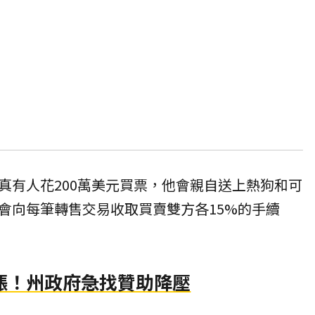
真有人花200萬美元買票，他會親自送上熱狗和可
A會向每筆轉售交易收取買賣雙方各15%的手續
漲！州政府急找贊助降壓