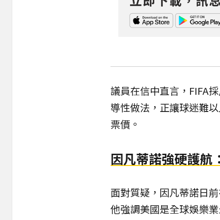
議員在信中直言，FIF
導性做法，正讓球迷難以
票價。
因凡蒂諾強硬護航：
面對質疑，因凡蒂諾日前
他強調美國是全球娛樂業