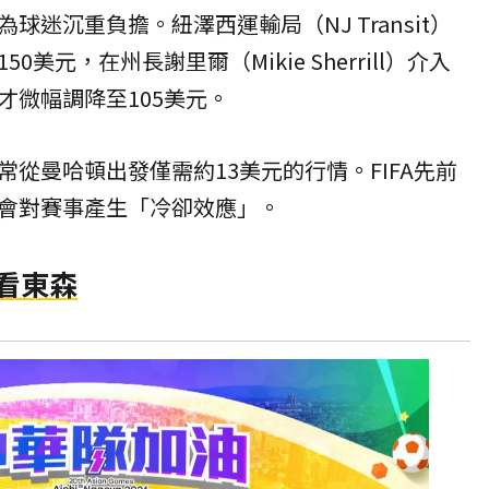
球迷沉重負擔。紐澤西運輸局（NJ Transit）
美元，在州長謝里爾（Mikie Sherrill）介入
才微幅調降至105美元。
從曼哈頓出發僅需約13美元的行情。FIFA先前
會對賽事產生「冷卻效應」。
賽看東森