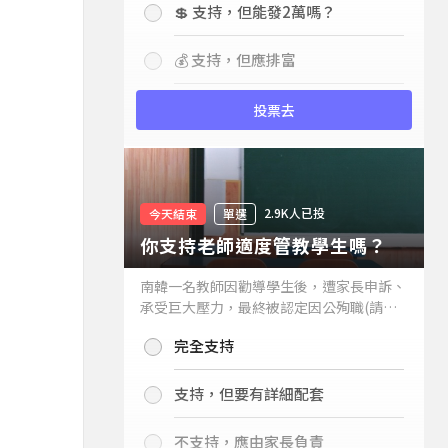
💲 支持，但能發2萬嗎？
💰 支持，但應排富
投票去
2.9K人已投
今天結束
單選
你支持老師適度管教學生嗎？
南韓一名教師因勸導學生後，遭家長申訴、
承受巨大壓力，最終被認定因公殉職(請見
下列新聞)，引發外界關注教師教權。請問
完全支持
你支持老師適度管教學生嗎？
支持，但要有詳細配套
不支持，應由家長負責