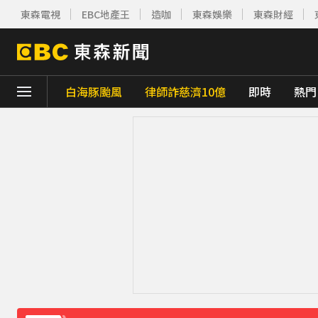
東森電視
EBC地產王
造咖
東森娛樂
東森財經
白海豚颱風
律師詐慈濟10億
即時
熱門
下載東森App，隨時掌握天下大小事！
台指期夜盤狂飆736點 專家揭反彈契機上看48
獨家／女拒付4百洗頭費！ 髮廊老闆怒：洗
才準備出家！昔泰國男團成員溺斃 背包藏20