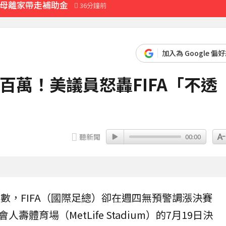
 母離家帶走補助金
36分鐘前
市宣布了」
50分鐘前
先卡位 2027
加入為 Google 偏
百萬！美議員怒轟FIFA「不透
000點
8分鐘前
聽新聞
00:00
倒數，
FIFA
（國際足總）卻在週四無預警調漲
決賽
壽體育場（MetLife Stadium）的7月19日決