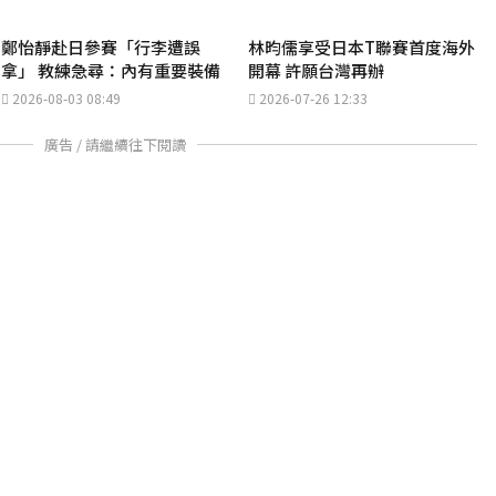
鄭怡靜赴日參賽「行李遭誤
林昀儒享受日本T聯賽首度海外
拿」 教練急尋：內有重要裝備
開幕 許願台灣再辦
2026-08-03 08:49
2026-07-26 12:33
廣告 / 請繼續往下閱讀