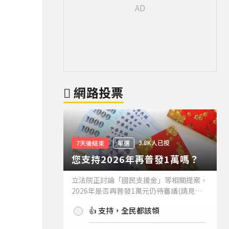
網路投票
3.8K人已投
7天後結束
單選
您支持2026年再普發1萬嗎？
立法院正討論「國民支援金」等相關提案，
2026年是否再普發1萬元仍待審議(請見下
方新聞)。如果2026年再普發1萬元，你支
👍 支持，全民都該領
持嗎？