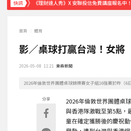
《理財達人秀》X 安聯投信免費講座報名中！搶
快訊
下載東森App，隨時掌握天下大小事！
今晚回家注意！台中清水今夜「送肉粽」路
首頁
體育
影／桌球打贏台灣！女將
2026-05-08
11:21
東森新聞
2026年倫敦世界團體桌球錦標賽女子組16強賽於昨（6日
分享
2026年倫敦世界團體
桌
與
香港
隊激戰至第5點，
童在確定獲勝後的慶祝動
舉動，遭到台灣與香港網