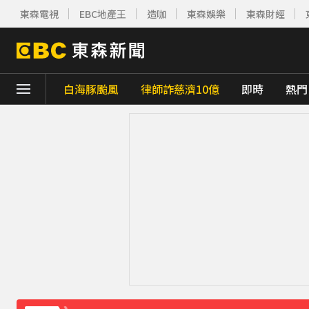
東森電視
EBC地產王
造咖
東森娛樂
東森財經
白海豚颱風
律師詐慈濟10億
即時
熱門
下載東森App，隨時掌握天下大小事！
今晚回家注意！台中清水今夜「送肉粽」路