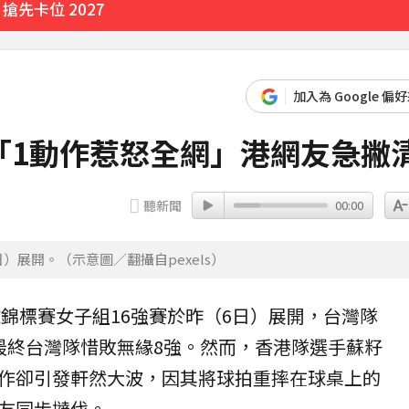
先卡位 2027
線跨彰化4鄉鎮
加入為 Google 偏
59分鐘前
「1動作惹怒全網」港網友急撇
聽新聞
00:00
）展開。（示意圖／翻攝自pexels）
球
錦標賽女子組16強賽於昨（6日）展開，
台灣
隊
最終台灣隊惜敗無緣8強。然而，香港隊選手蘇籽
作卻引發軒然大波，因其將球拍重摔在球桌上的
友同步撻伐。