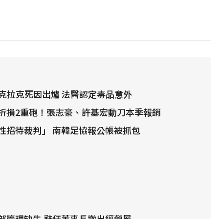
鋒克拉克死因出爐 法醫認定毒品意外
折損2重砲！張志豪、許基宏動刀本季報銷
性招待裁判」 南韓足協報公帳被抓包
部管理缺失 辭任董事長撤出經營層