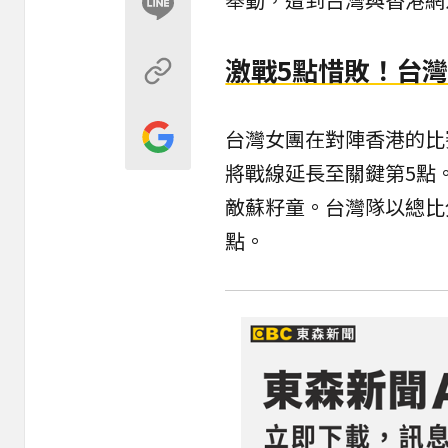
激戰5點惜敗！台灣
台灣女團在對陣香港的比
將戰線延長至關鍵第5點
敵蘇籽童。台灣隊以總比
點。