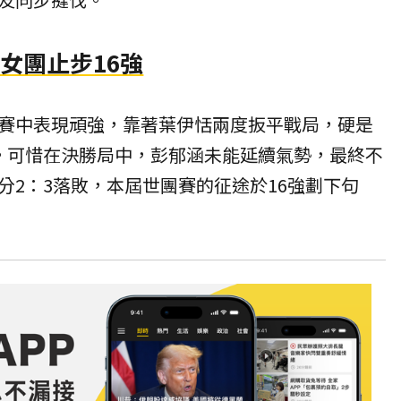
女團止步16強
賽中表現頑強，靠著葉伊恬兩度扳平戰局，硬是
。可惜在決勝局中，彭郁涵未能延續氣勢，最終不
分2：3落敗，本屆世團賽的征途於16強劃下句