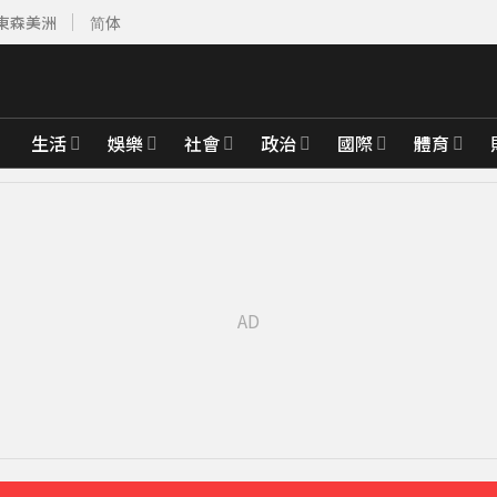
東森美洲
简体
生活
娛樂
社會
政治
國際
體育
線跨彰化4鄉鎮
59分鐘前