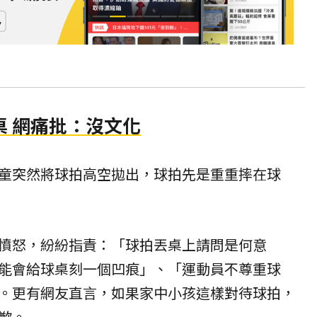
桌 網痛批：沒文化
童突然將球拍高空拋出，球拍先是重重摔在球
憤怒，紛紛指責：「球拍丟桌上請問是何意
能會給球桌刻一個凹痕」、「運動員不尊重球
。更有網友直言，如果家中小孩這樣對待球拍，
歉。