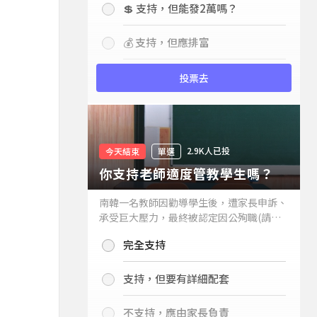
💲 支持，但能發2萬嗎？
💰 支持，但應排富
投票去
2.9K人已投
今天結束
單選
你支持老師適度管教學生嗎？
南韓一名教師因勸導學生後，遭家長申訴、
承受巨大壓力，最終被認定因公殉職(請見
下列新聞)，引發外界關注教師教權。請問
完全支持
你支持老師適度管教學生嗎？
支持，但要有詳細配套
不支持，應由家長負責