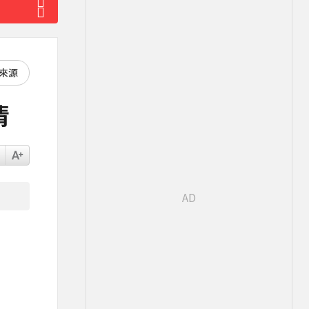
好來源
清