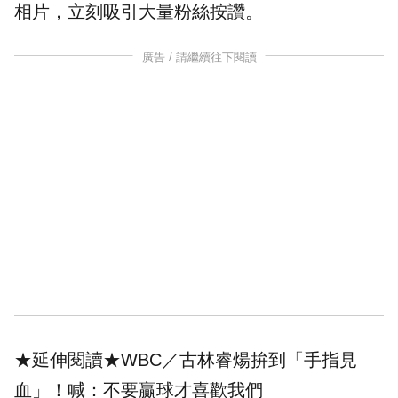
相片，立刻吸引大量粉絲按讚。
廣告 / 請繼續往下閱讀
★延伸閱讀★
WBC／古林睿煬拚到「手指見
血」！喊：不要贏球才喜歡我們