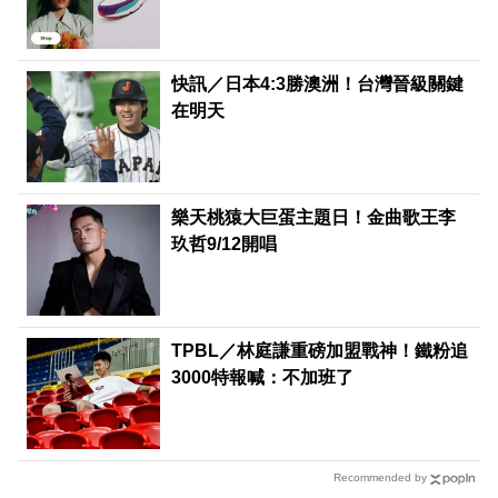
快訊／日本4:3勝澳洲！台灣晉級關鍵
在明天
樂天桃猿大巨蛋主題日！金曲歌王李
玖哲9/12開唱
TPBL／林庭謙重磅加盟戰神！鐵粉追
3000特報喊：不加班了
Recommended by