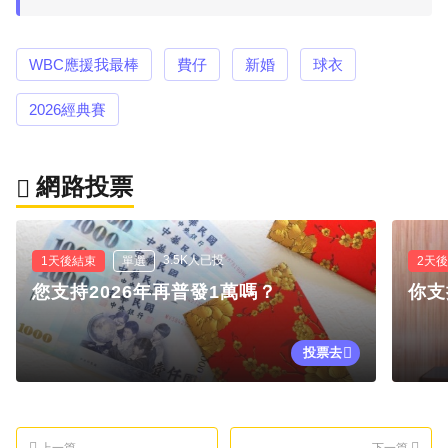
WBC應援我最棒
費仔
新婚
球衣
2026經典賽
網路投票
3.5K人已投
1天後結束
單選
2天
您支持2026年再普發1萬嗎？
你支
投票去