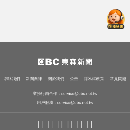
萬人撤離
啦啦隊員遭輪流性侵！丟包公路秒
被撞死 3男扯：她自願的
愛玩車／這輛迷你電動車超勇 拖曳
能力勝過特斯拉
白海豚進逼沖繩鹿兒島 強風豪雨26
萬人撤離
啦啦隊員遭輪流性侵！丟包公路秒
聯絡我們
新聞自律
關於我們
公告
隱私權政策
常見問題
被撞死 3男扯：她自願的
業務行銷合作：
service@ebc.net.tw
用戶服務：
service@ebc.net.tw