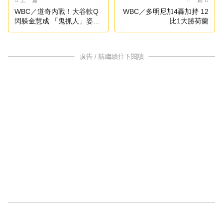
上一篇
下一篇
WBC／道奇內戰！大谷軟Q
WBC／多明尼加4轟加持 12
閃躲金慧成 「鬼抓人」姿勢
比1大勝荷蘭
掀熱議
廣告 / 請繼續往下閱讀