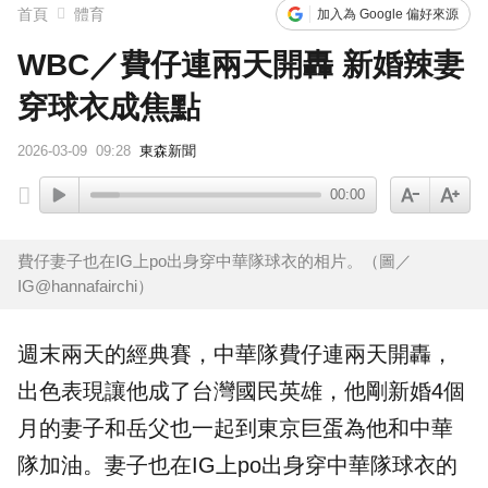
首頁
體育
加入為 Google 偏好來源
WBC／費仔連兩天開轟 新婚辣妻
穿球衣成焦點
2026-03-09
09:28
東森新聞
00:00
費仔妻子也在IG上po出身穿中華隊球衣的相片。（圖／
IG@hannafairchi）
週末兩天的經典賽，中華隊
費仔
連兩天開轟，
出色表現讓他成了台灣國民英雄，他剛
新婚
4個
月的妻子和岳父也一起到東京巨蛋為他和中華
隊加油。妻子也在IG上po出身穿中華隊
球衣
的