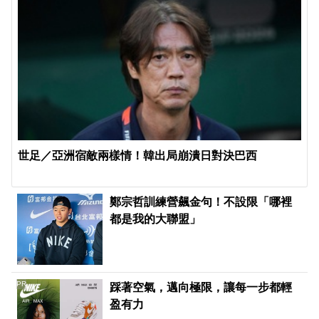
世足／亞洲宿敵兩樣情！韓出局崩潰日對決巴西
鄭宗哲訓練營飆金句！不設限「哪裡
都是我的大聯盟」
PR
踩著空氣，邁向極限，讓每一步都輕
盈有力