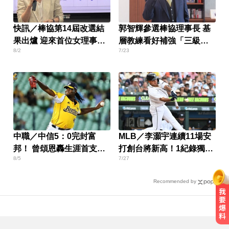
快訊／棒協第14屆改選結
郭智輝參選棒協理事長 基
果出爐 迎來首位女理事長
層教練看好補強「三級棒
8/2
7/23
周玲妏！
球缺口」
中職／中信5：0完封富
MLB／李灝宇連續11場安
邦！ 曾頌恩轟生涯首支代
打創台將新高！1紀錄獨居
8/5
7/27
打全壘打
史上第2
Recommended by
白海豚進逼沖繩鹿兒島 強風豪雨26