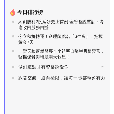
今日排行榜
緯創股利2度延發史上首例 金管會說重話：考
慮收回股務自辦
今立秋拚轉運！命理師點名「6生肖」：把握
黃金7天
一變天膝蓋就發癢？李祖寧自曝半月板變形，
醫揭保骨與增肌兩大救星！
做到這點才有資格說愛你
PR
踩著空氣，邁向極限，讓每一步都輕盈有力
PR