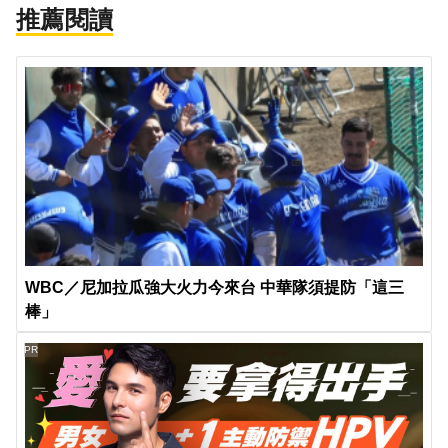
推薦閱讀
WBC／尼加拉瓜強大火力今來台 中華隊須提防「這三
棒」
PR