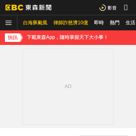
桃園8旬妻遭拐杖猛砸身亡！夫打電話自首 鄰居曝私下近況
白海豚颱風
律師詐慈濟10億
即時
熱門
《理財達人秀》X 安聯投信免費講座報名中！搶先卡位 2027
生活
下載東森App，隨時掌握天下大小事！
快訊
證交所新規下周起實施 處置撮合時間縮短為2分鐘