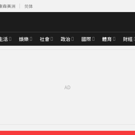
東森美洲
简体
生活
娛樂
社會
政治
國際
體育
財經
先卡位 2027