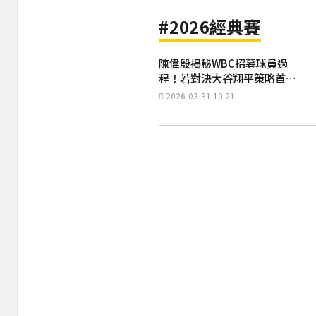
#2026經典賽
陳偉殷揭秘WBC招募球員過
程！若對決大谷翔平策略首公
開
2026-03-31 10:21