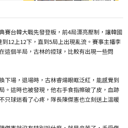
典賽台韓大戰先發登板，前4局漂亮壓制，讓韓國
到12上12下，直到5局上出現亂流。賽事主播李
在這個半局，古林的控球，比較有出現一些問
換下場，退場時，古林睿煬眼眶泛紅，能感覺到
局。這時也被發現，他右手食指擦破了皮，血跡
不只球迷看了心疼，隊長陳傑憲也立刻送上溫暖
陳傑憲就沒有特別說什麼，就是辛苦了，手受傷