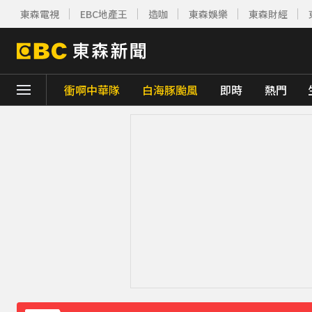
東森電視
EBC地產王
造咖
東森娛樂
東森財經
衝啊中華隊
白海豚颱風
即時
熱門
下載東森App，隨時掌握天下大小事！
《理財達人秀》X 安聯投信免費講座報名中！搶