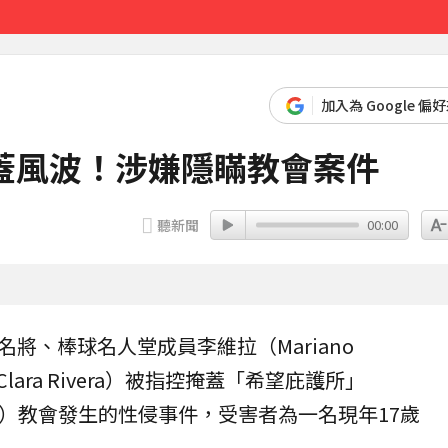
先卡位 2027
加入為 Google 偏
蓋風波！涉嫌隱瞞教會案件
聽新聞
00:00
名將、棒球名人堂成員
李維拉
（Mariano
Clara Rivera）被指控掩蓋「希望庇護所」
a）
教會
發生的性侵事件，受害者為一名現年17歲