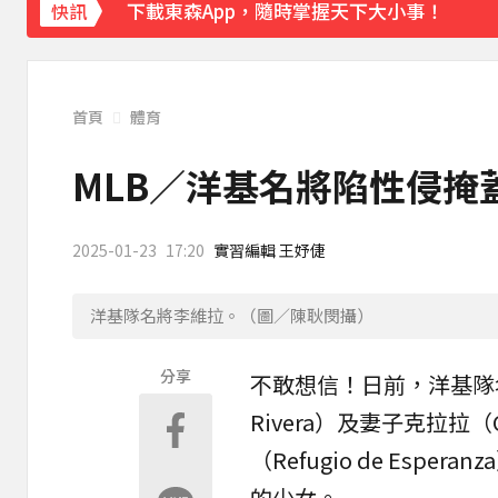
下載東森App，隨時掌握天下大小事！
快訊
《理財達人秀》X 安聯投信免費講座報名中！搶
首頁
體育
MLB／洋基名將陷性侵掩
2025-01-23
17:20
實習編輯 王妤倢
洋基隊名將李維拉。（圖／陳耿閔攝）
分享
不敢想信！日前，
洋基隊
Rivera）及妻子
克拉拉
（
（Refugio de Esperanz
的少女。