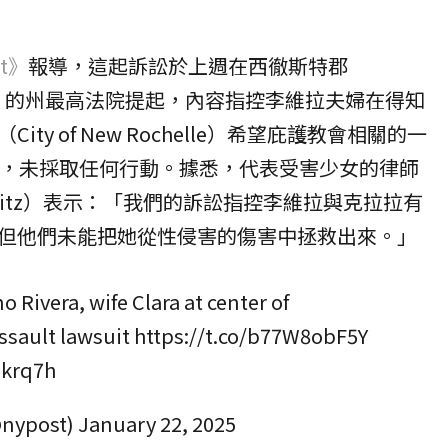
st》
報導，這起訴訟於上週在西徹斯特郡
ounty）的州最高法院提起，內容指控李維拉夫婦在得知
ty of New Rochelle）希望庇護教會相關的一
後，未採取任何行動。據悉，代表受害少女的律師
owitz）表示：「我們的訴訟指控李維拉與克拉拉有
但他們未能把她從性侵害的傷害中拯救出來。」
 Rivera, wife Clara at center of
ssault lawsuit
https://t.co/b77W8obF5Y
jlkrq7h
@nypost)
January 22, 2025