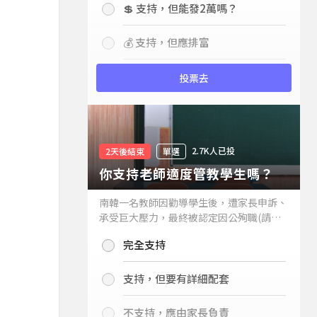
💲 支持，但能發2萬嗎？
💰 支持，但應排富
投票去
2.7K人已投
2天後結束
單選
你支持老師適度管教學生嗎？
南韓一名教師因勸導學生後，遭家長申訴、
承受巨大壓力，最終被認定因公殉職(請見
下列新聞)，引發外界關注教師教權。請問
完全支持
你支持老師適度管教學生嗎？
支持，但要有詳細配套
不支持，應由家長負責