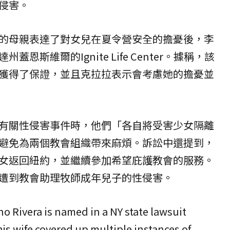
侵害。
的母親表達了對女兒在夏令營安全的擔憂後，李
恩斯維爾的Ignite Life Center。據稱，該
獲得了保證，並且克拉拉表示會考慮她的擔憂並
有關性侵害事件時，他們「各自將受害少女隔離
避免為兩個教會組織帶來麻煩。訴訟中還提到，
女返回紐約，並繼續參加希望庇護教會的服務。
遭到教會助理牧師成年兒子的性侵害。
no Rivera is named in a NY state lawsuit
his wife covered up multiple instances of