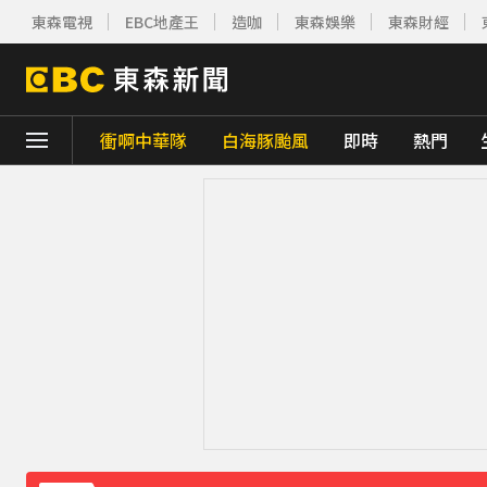
東森電視
EBC地產王
造咖
東森娛樂
東森財經
衝啊中華隊
白海豚颱風
即時
熱門
下載東森App，隨時掌握天下大小事！
《理財達人秀》X 安聯投信免費講座報名中！搶