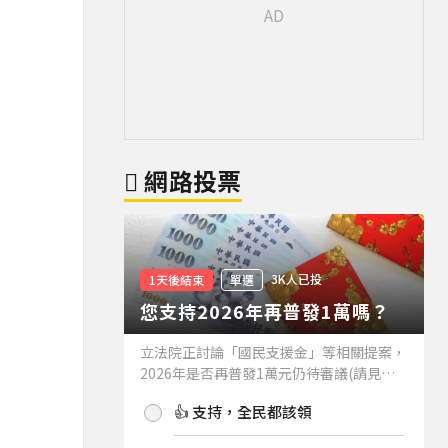
網路投票
3K人已投
1天後結束
單選
您支持2026年再普發1萬嗎？
立法院正討論「國民支援金」等相關提案，
2026年是否再普發1萬元仍待審議(請見下
方新聞)。如果2026年再普發1萬元，你支
👍 支持，全民都該領
持嗎？