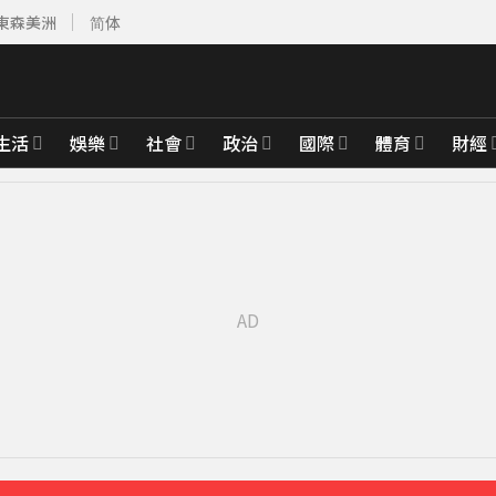
東森美洲
简体
生活
娛樂
社會
政治
國際
體育
財經
先卡位 2027