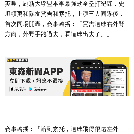
英哩，刷新大聯盟本季最強勁全壘打紀錄，史
坦頓更和隊友賈吉和索托，上演三人同隊後，
首次同場開轟，賽事轉播：「賈吉這球右外野
方向，外野手跑過去，看這球出去了。」
賽事轉播：「輪到索托，這球飛得很遠左外