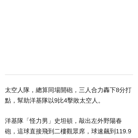
太空人
隊，總算同場開砲，三人合力轟下8分打
點，幫助洋基隊以9比4擊敗太空人。
洋基隊「怪力男」史坦頓，敲出左外野陽春
砲，這球直接飛到二樓觀眾席，球速飆到119.9