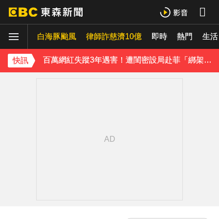
八點檔女神美照遭放大腳趾！被酸「暗沉皺褶」本人無奈回應
白海豚颱風
律師詐慈濟10億
即時
熱門
生活
庹宗康資產全給老婆！「名下只剩1台車」結婚15年保鮮秘訣曝
百萬網紅失蹤3年遇害！遭閨密設局赴菲「綁架撕票」千萬贖金救不回
快訊
下載東森App，隨時掌握天下大小事！
獨家／「白海豚」襲泰安！苗62線落石不斷 遊客急下山