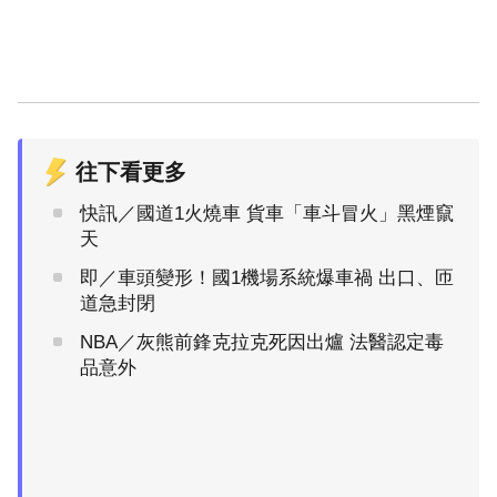
往下看更多
快訊／國道1火燒車 貨車「車斗冒火」黑煙竄
天
即／車頭變形！國1機場系統爆車禍 出口、匝
道急封閉
NBA／灰熊前鋒克拉克死因出爐 法醫認定毒
品意外