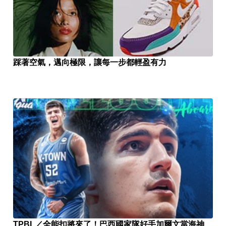
踩著空氣，邁向極限，讓每一步都輕盈有力
TPBL／全能扣將來了！巴西國家隊好手加爾文當海神