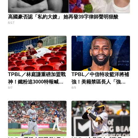
高國豪否認「私約大嫂」 她再發39字律師聲明狠酸
6/17
TPBL／林庭謙重磅加盟戰
TPBL／中信特攻籃洋將補
神！鐵粉追3000特報喊：
強！美籍禁區長人「強
8/7
8/5
不加班了
斯」加盟