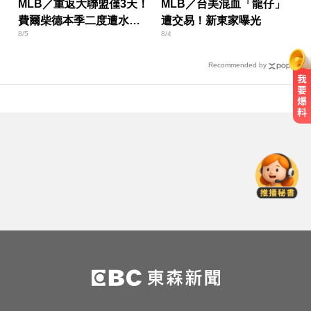
MLB／重返大聯盟僅3天！
MLB／台美混血「龍仔」
費爾柴德本季二度遭水手
遭交易！新東家曝光
8/5
8/4
DFA
Recommended by
台南死亡車禍！轎車遭大貨車壓
「扭曲變形」男駕駛受困亡
小24歲女友背景遭起底！姜厚任12
點聲明「駁小三傳聞」：你在講三
小？
台指期夜盤狂飆736點 專家揭反彈
契機上看48000點
台南死亡車禍！轎車遭大貨車壓
「扭曲變形」男駕駛受困亡