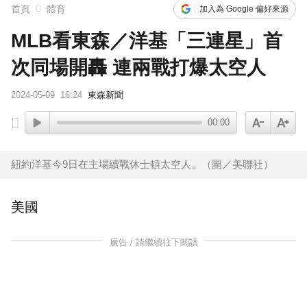
首頁
體育
加入為 Google 偏好來源
MLB看東森／洋基「三連星」首
次同場開轟 連兩戰打爆太空人
2024-05-09
16:24
東森新聞
00:00
紐約洋基今9日在主場續戰休士頓太空人。（圖／美聯社）
美國
廣告 / 請繼續往下閱讀