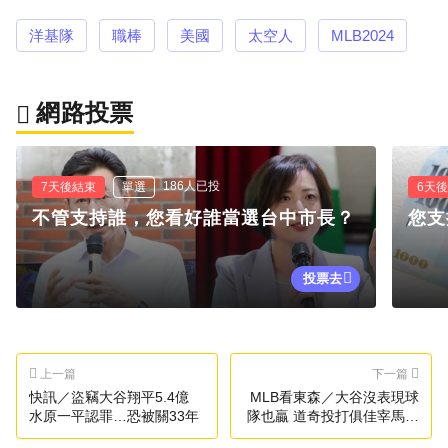
洋基隊
職棒
美國
太空人
MLB2024
網路投票
186人已投
7天後結束
單選
6天
不管支持誰，您看好誰當選台中市長？
您支
投票去
上一篇
下一篇
快訊／盜竊大谷翔平5.4億
MLB看東森／大谷沒表現球
水原一平認罪…恐被關33年
隊也贏 道奇投打俱佳宰馬林
魚