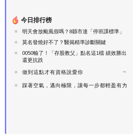
今日排行榜
明天會放颱風假嗎？8縣市達「停班課標準」
莫名發燒好不了？醫揭精準診斷關鍵
0050輸了！「存股教父」點名這1檔 績效勝出
還更抗跌
做到這點才有資格說愛你
PR
踩著空氣，邁向極限，讓每一步都輕盈有力
PR