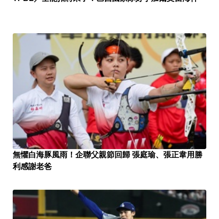
無懼白海豚風雨！企聯父親節回歸 張庭瑜、張正韋用勝
利感謝老爸