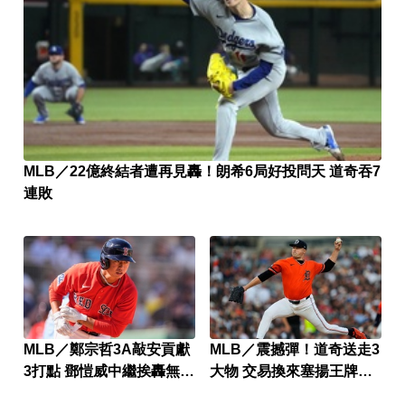
MLB／22億終結者遭再見轟！朗希6局好投問天 道奇吞7
連敗
MLB／鄭宗哲3A敲安貢獻
MLB／震撼彈！道奇送走3
3打點 鄧愷威中繼挨轟無關
大物 交易換來塞揚王牌史
勝敗
庫柏爾