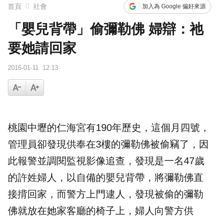
首頁
社會
加入為 Google 偏好來源
「嬰兒背帶」偷彌勒佛 婦辯：祂
要她請回家
2016-01-11
12:13
桃園中壢的
仁海宮
有190年歷史，這個月四號，
管理員卻發現供奉在3樓的
彌勒佛
被偷竊了，因
此報警並調閱監視影像追查，發現是一名47歲
的許姓婦人，以自備的
嬰兒背帶
，將彌勒佛直
接揹回家，而警方上門逮人，發現被偷的彌勒
佛就放在她家客廳的椅子上，婦人向警方供