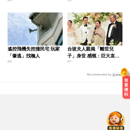
8/6
5/3
轉
婚姻全毀
遙控飛機失控撞民宅 玩家
台玻夫人親揭「離世兒
「肇逃」找嘸人
子」身世 感慨：巨大哀傷
8/8
8/7
足不出戶
Recommended by
NBA／灰熊前鋒克拉克死因出爐 法
醫認定毒品意外
愛玩車／北極星新車 275匹馬力媲
美性能房車