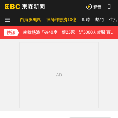
三商美邦人壽將下市！8/20停牌 千張大戶還有252人
白海豚颱風
律師詐慈濟10億
即時
熱門
生活
南韓熱浪「破40度」釀23死！近3000人就醫 百萬家畜暴斃
《理財達人秀》X 安聯投信免費講座報名中！搶先卡位 2027
快訊
《半澤直樹》男星宣布再婚！迎新生命雙喜臨門
涉製毒、跨國販毒！埃及女星被判死刑
下載東森App，隨時掌握天下大小事！
油價繼續凍漲！下週汽油、柴油維持不調整