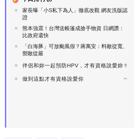
家長曝「小S私下為人」徹底改觀 網友洗版認
證
熊本強震！台灣送帳篷成搶手物資 日網讚：
比政府還快
「白海豚」可放颱風假？蔣萬安：料敵從寬、
禦敵從嚴
伴侶和妳一起預防HPV，才有資格說愛妳！
PR
做到這點才有資格說愛你
PR