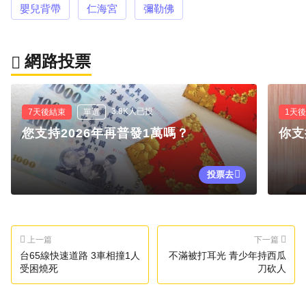
嬰兒背帶
仁海宮
彌勒佛
網路投票
3.8K人已投
7天後結束
單選
1天
您支持2026年再普發1萬嗎？
你支
投票去
上一篇
下一篇
台65線快速道路 3車相撞1人
不滿被打耳光 青少年持西瓜
受困燒死
刀砍人