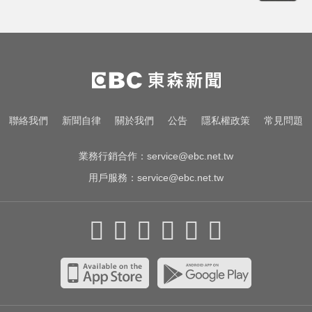
宏碁發現兆基內部管理缺失 辭任董
事長撤出經營層
NBA／灰熊前鋒克拉克死因出爐 法
醫認定毒品意外
愛玩車／北極星新車 275匹馬力媲
聯絡我們
新聞自律
關於我們
公告
隱私權政策
常見問題
美性能房車
業務行銷合作：
service@ebc.net.tw
用戶服務：
service@ebc.net.tw