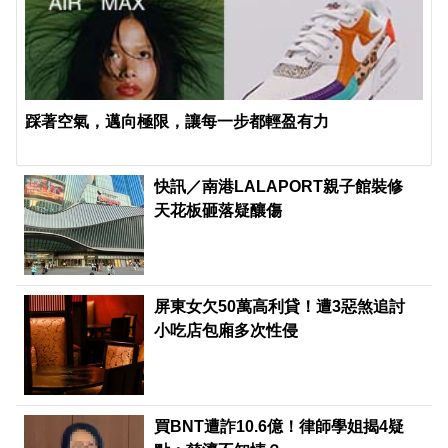
踩著空氣，邁向極限，讓每一步都輕盈有力
快訊／南港LALAPORT親子館裝修
天花板砸落疑釀傷
屏東女欠50萬高利貸！遭3惡煞追討
小吃店包廂多次性侵
買BNT遭詐10.6億！律師學姐揭4疑