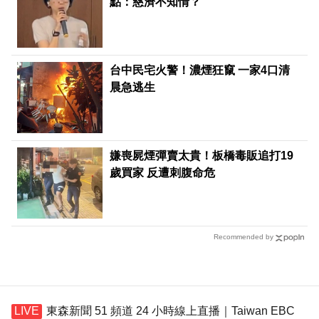
點：慈濟不知情？
台中民宅火警！濃煙狂竄 一家4口清
晨急逃生
嫌喪屍煙彈賣太貴！板橋毒販追打19
歲買家 反遭刺腹命危
Recommended by
東森新聞 51 頻道 24 小時線上直播｜Taiwan EBC