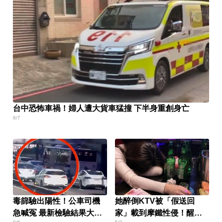
台中恐怖車禍！婦人遭大貨車猛撞 下半身重創身亡
8/7
毒篩驗出陽性！公車司機
她醉倒KTV被「假送回
急喊冤 最新檢驗結果大逆
家」載到摩鐵性侵！醒來