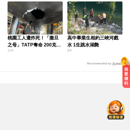
桃園工人遭炸死！「撒旦
高中畢業生相約三峽河戲
之母」TATP奪命 200克就
水 1生跳水溺斃
12/5
8/8
能毀客機
Recommended by
八點檔女神美照遭放大腳趾！被酸
「暗沉皺褶」本人無奈回應
MLB／大谷10局致勝安當救世主！
道奇險勝響尾蛇終止7連敗
緊守共軍攻台北潛在路線！ 憲兵颱