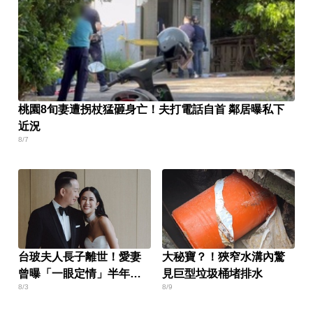
桃園8旬妻遭拐杖猛砸身亡！夫打電話自首 鄰居曝私下
近況
8/7
台玻夫人長子離世！愛妻
大秘寶？！狹窄水溝內驚
曾曝「一眼定情」半年就
見巨型垃圾桶堵排水
8/3
8/9
定終身