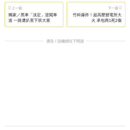
上一篇
下一篇
獨家／黑車「淡定」逆闖車
竹科爆炸！超高壓變電所大
道 一路遭叭害下班大塞
火 承包商1死2傷
廣告 / 請繼續往下閱讀