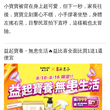
小寶寶被背在身上超可愛，但下一秒，家長往
後，寶寶立刻重心不穩，小手撐著坐墊，身體
左搖右晃，目擊民眾拍下直呼，這樣載也太冒
險。
益起寶養・無患生活🔥益比喜全面比買1送1還
便宜