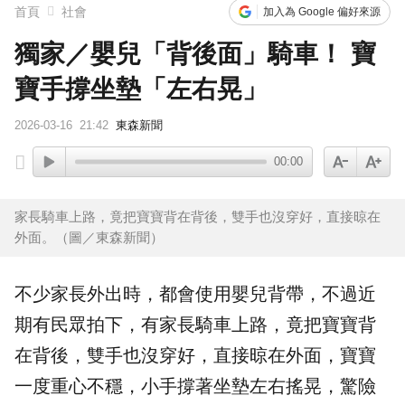
首頁
社會
加入為 Google 偏好來源
獨家／嬰兒「背後面」騎車！ 寶
寶手撐坐墊「左右晃」
2026-03-16
21:42
東森新聞
00:00
家長騎車上路，竟把寶寶背在背後，雙手也沒穿好，直接晾在
外面。（圖／東森新聞）
不少
家長
外出時，都會使用
嬰兒背帶
，不過近
期有民眾拍下，有家長
騎車
上路，竟把
寶寶
背
在背後，雙手也沒穿好，直接晾在外面，寶寶
一度重心不穩，小手撐著坐墊左右搖晃，驚險