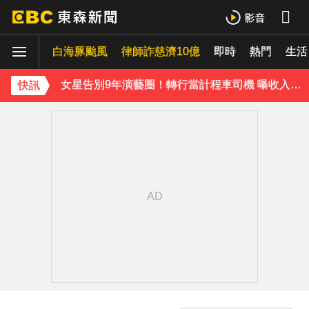
泰男團Dragon 5男星爆死訊！騎單車離家失聯 陳屍河中驚見「20公斤重物」
白海豚颱風
律師詐慈濟10億
即時
熱門
生活
女星告別9年演藝圈！轉行當計程車司機 曝收入：比演員賺更多
快訊
蔡阿嘎陷爭議！蘿拉神隱19個月首發文 遭酸「詐騙集團回歸」回應了
肥大叔猝逝5天！原訂明直播說明突喊卡 團隊忍痛曝原因
下載東森App，隨時掌握天下大小事！
知三當三等渣男分手！他被正宮抓包竟「原諒和好」妹子崩潰