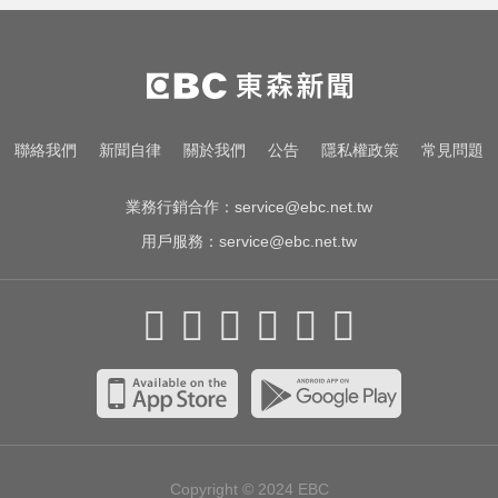
風夜搭捷運增援
八點檔女神美照遭放大腳趾！被酸
「暗沉皺褶」本人無奈回應
MLB／大谷10局致勝安當救世主！
聯絡我們
新聞自律
關於我們
公告
隱私權政策
常見問題
道奇險勝響尾蛇終止7連敗
業務行銷合作：
service@ebc.net.tw
用戶服務：
service@ebc.net.tw
Copyright © 2024
EBC