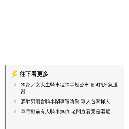
往下看更多
獨家／女大生騎車猛撞等燈公車 斷4顆牙急送
醫
酒醉男廟會騎車鬧事還嗆警 眾人包圍抓人
草莓攤前有人騎車摔倒 老闆查看竟是酒駕