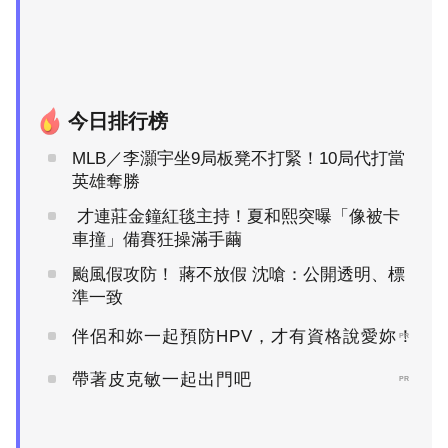
今日排行榜
MLB／李灝宇坐9局板凳不打緊！10局代打當
英雄奪勝
才連莊金鐘紅毯主持！夏和熙突曝「像被卡
車撞」備賽狂操滿手繭
颱風假攻防！ 蔣不放假 沈嗆：公開透明、標
準一致
伴侶和妳一起預防HPV，才有資格說愛妳！
PR
帶著皮克敏一起出門吧
PR