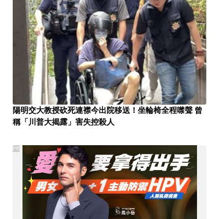
陽明交大教授砍死連襟今出院移送！坐輪椅全程噤聲 曾
稱「川普大揭露」害失控殺人
PR