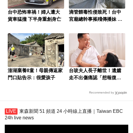
台中恐怖車禍！婦人遭大
滴管餵毒性侵致死！台中
貨車猛撞 下半身重創身亡
宮廟總幹事摧殘傳播妹 下
場出爐
澎湖棄養8童！母親傳返家
台玻夫人長子離世！遺孀
門口貼告示：很愛孩子
走不出傷痛認「想報復」
心聲曝
Recommended by
東森新聞 51 頻道 24 小時線上直播｜Taiwan EBC
24h live news