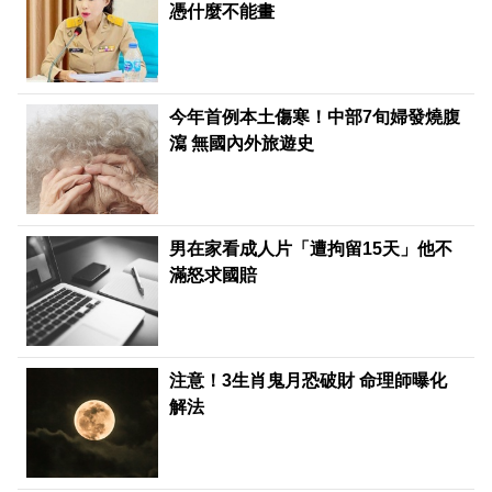
憑什麼不能畫
今年首例本土傷寒！中部7旬婦發燒腹
瀉 無國內外旅遊史
男在家看成人片「遭拘留15天」他不
滿怒求國賠
注意！3生肖鬼月恐破財 命理師曝化
解法