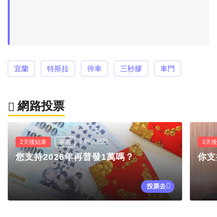
宜蘭
特斯拉
停車
三秒膠
車門
網路投票
2.9K人已投
2天後結束
單選
3天
您支持2026年再普發1萬嗎？
你支
投票去