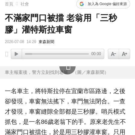
首頁
社會
加入為 Google 偏好來源
不滿家門口被擋 老翁用「三秒
膠」灌特斯拉車窗
2026-07-08
14:29
東森新聞
00:00
車主報案後，警方立刻找到老翁。（圖／東森新聞）
一名車主，將
特斯拉
停在
宜蘭
市區路邊，之後
卻發現，車窗無法搖下，
車門
無法閉合。一查
才發現，車窗縫隙全部都是
三秒膠
。哨兵模式
抓包，是一名86歲老翁下的手。原來老先生不
滿家門口被擋住，於是用三秒膠灌車窗。只用