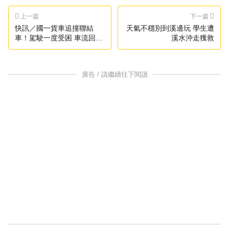
上一篇
下一篇
快訊／國一貨車追撞聯結
天氣不穩別到溪邊玩 學生遭
車！駕駛一度受困 車流回堵
溪水沖走獲救
5公里
廣告 / 請繼續往下閱讀