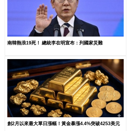
南韓熱浪19死！ 總統李在明宣布：列國家災難
創2月以來最大單日漲幅！黃金暴漲4.4%突破4253美元