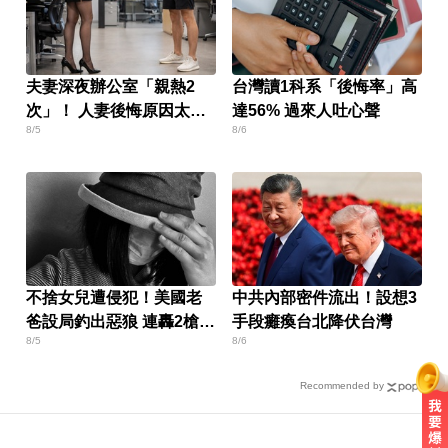
夫妻深夜辦公室「親熱2
台灣讀1科系「後悔率」高
次」！ 人妻後悔原因太害
達56% 過來人吐心聲
8/5
8/6
羞
不捨女兒遭侵犯！美國老
中共內部密件流出！設想3
爸設局釣出惡狼 連轟2槍復
手段癱瘓台北降伏台灣
8/5
8/6
仇
Recommended by