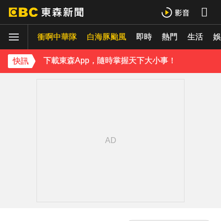
羅美玲連生三胎！自爆與尪「2年沒接吻」白家綺急拱放閃
衝啊中華隊
白海豚颱風
即時
熱門
生活
ENHYPEN西村力站姐輕生亡！生前淚喊「本想再活久點」粉絲怒轟：別再差別對待
娛
下載東森App，隨時掌握天下大小事！
快訊
《理財達人秀》X 安聯投信免費講座報名中！搶先卡位 2027