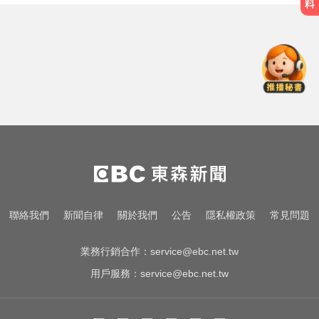
環法女子自行車賽爆「胸罩作
弊」！官方急出手
每天2000CC是錯的？醫師曝「喝水
黃金公式」猛灌恐水中毒
越動越年輕！銀髮族必學防跌運動
環法女子自行車賽爆「胸罩作
弊」！官方急出手
每天2000CC是錯的？醫師曝「喝水
聯絡我們
新聞自律
關於我們
公告
隱私權政策
常見問題
黃金公式」猛灌恐水中毒
業務行銷合作：
service@ebc.net.tw
用戶服務：
service@ebc.net.tw