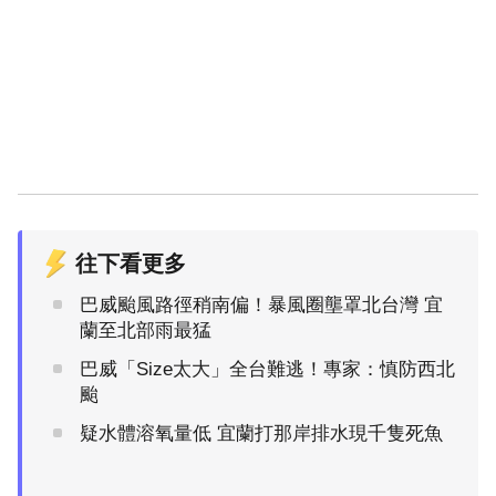
往下看更多
巴威颱風路徑稍南偏！暴風圈壟罩北台灣 宜
蘭至北部雨最猛
巴威「Size太大」全台難逃！專家：慎防西北
颱
疑水體溶氧量低 宜蘭打那岸排水現千隻死魚