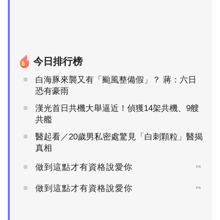
今日排行榜
白海豚來襲又有「颱風整備假」？ 蔣：六日
恐有豪雨
漢光首日共機大舉逼近！偵獲14架共機、9艘
共艦
醫起看／20歲男私密處驚見「白刺顆粒」醫揭
真相
做到這點才有資格說愛你
PR
做到這點才有資格說愛你
PR