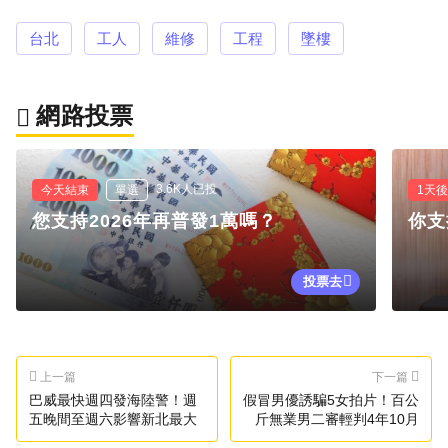
台北
工人
維修
工程
墜樓
網路投票
3.6K人已投
今天結束
單選
1天
您支持2026年再普發1萬嗎？
你支
投票去
上一篇
下一篇
巴威最快週四發海陸警！週
假冒男優誘騙5女拍片！百公
五晚間至週六影響新北最大
斤無業男二審輕判4年10月