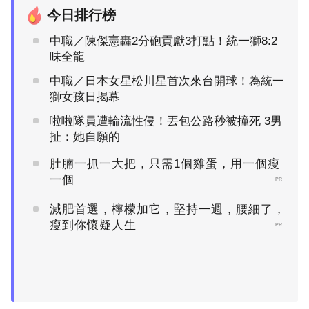
今日排行榜
中職／陳傑憲轟2分砲貢獻3打點！統一獅8:2
味全龍
中職／日本女星松川星首次來台開球！為統一
獅女孩日揭幕
啦啦隊員遭輪流性侵！丟包公路秒被撞死 3男
扯：她自願的
肚腩一抓一大把，只需1個雞蛋，用一個瘦
一個
PR
減肥首選，檸檬加它，堅持一週，腰細了，
瘦到你懷疑人生
PR