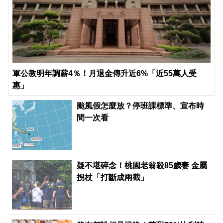
軍公教明年調薪4％！月退金傳升近6%「近55萬人受
惠」
颱風假怎麼放？停班課標準、宣布時
間一次看
疑不堪碎念！桃園老翁殺85歲妻 金屬
拐杖「打斷成兩截」
PR