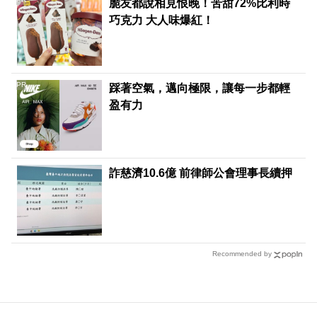
脆友都說相見恨晚！苦甜72%比利時
巧克力 大人味爆紅！
PR
踩著空氣，邁向極限，讓每一步都輕
盈有力
詐慈濟10.6億 前律師公會理事長續押
Recommended by