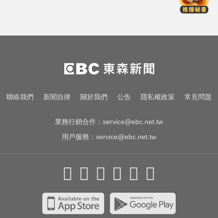
壽68歲 好友證實噩耗
白海豚颱風強襲日本！奄美逾3萬戶
停電 沖繩5人受傷
緯創股利2度延發史上首例 金管會
說重話：考慮收回股務自辦
資深歌手「小秦漢」張海漢辭世享
聯絡我們
新聞自律
關於我們
公告
隱私權政策
常見問題
壽68歲 好友證實噩耗
業務行銷合作：
service@ebc.net.tw
用戶服務：
service@ebc.net.tw