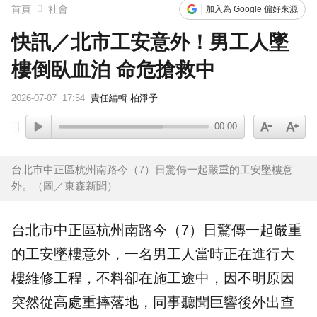
首頁
社會
加入為 Google 偏好來源
快訊／北市工安意外！男工人墜
樓倒臥血泊 命危搶救中
2026-07-07
17:54
責任編輯 柏淨予
00:00
台北市中正區杭州南路今（7）日驚傳一起嚴重的工安墜樓意
外。（圖／東森新聞）
台北
市中正區杭州南路今（7）日驚傳一起嚴重
的工安
墜樓
意外，一名男
工人
當時正在進行大
樓
維修
工程
，不料卻在施工途中，因不明原因
突然從高處重摔落地，同事聽聞巨響後外出查