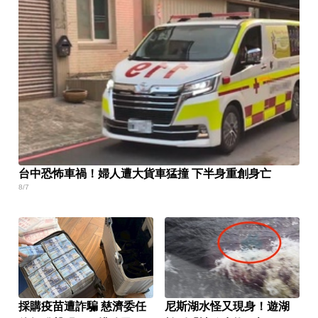
台中恐怖車禍！婦人遭大貨車猛撞 下半身重創身亡
8/7
採購疫苗遭詐騙 慈濟委任
尼斯湖水怪又現身！遊湖