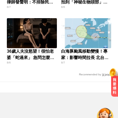
律師發聲明：不排除民事
拍到「神秘生物頭部」官
8/7
8/6
求償
方證實了
36歲人夫沒慾望！很怕老
白海豚颱風移動變慢！專
婆「蛇過來」 急問怎麼
家：影響時間拉長 北台恐
8/6
8/7
辦？
迎狂風暴雨
Recommended by
緯創股利2度延發史上首例 金管會
說重話：考慮收回股務自辦
資深歌手「小秦漢」張海漢辭世享