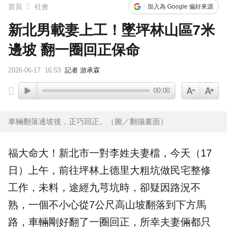
首頁
社會
加入為 Google 偏好來源
新北男載妻上工！墜坪林山區7米
邊坡 翻一圈回正保命
2026-06-17
16:53
記者 游承霖
00:00
車輛翻落邊坡後，正巧回正。（圖／翻攝畫面）
福大命大！
新北市
一對李姓
夫妻
檔，今天（17
日）上午，前往
坪林
上德里大粗坑做民宅整修
工作，未料，途經九芎坑時，卻疑因路況不
熟，一個不小心從7公尺高山坡翻落到下方馬
路，車輛剛好翻了一圈回正，所幸夫妻倆都只