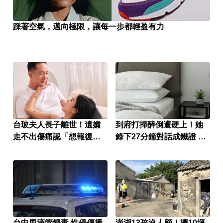
踩著空氣，邁向極限，讓每一步都輕盈有力
台玻夫人長子離世！遺孀
到府打掃醉倒遭硬上！她
走不出傷痛認「想報復」
錄下27分鐘對話成鐵證 屏
心聲曝
東男慘了
台中男滴管餵毒 性侵傳播
澎湖13孩沒人顧！擠10坪