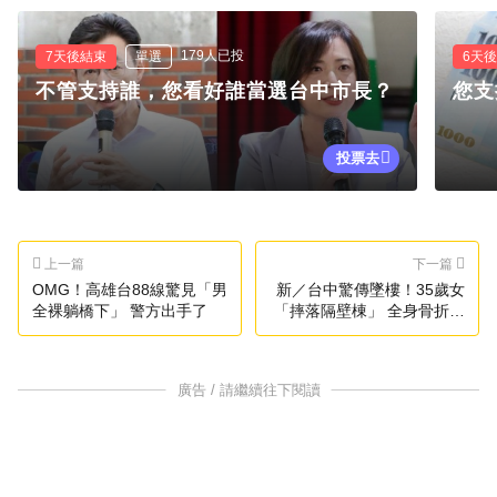
179人已投
7天後結束
單選
6天
不管支持誰，您看好誰當選台中市長？
您支
投票去
上一篇
下一篇
OMG！高雄台88線驚見「男
新／台中驚傳墜樓！35歲女
全裸躺橋下」 警方出手了
「摔落隔壁棟」 全身骨折死
亡
廣告 / 請繼續往下閱讀