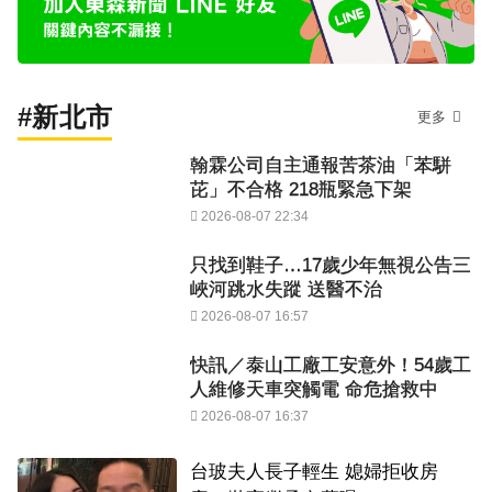
#新北市
更多
翰霖公司自主通報苦茶油「苯駢
芘」不合格 218瓶緊急下架
2026-08-07 22:34
只找到鞋子…17歲少年無視公告三
峽河跳水失蹤 送醫不治
2026-08-07 16:57
快訊／泰山工廠工安意外！54歲工
人維修天車突觸電 命危搶救中
2026-08-07 16:37
台玻夫人長子輕生 媳婦拒收房