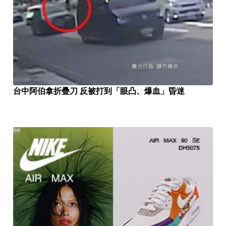
台中阿伯拿折疊刀 反被打到「眼凸、爆血」昏迷
PR