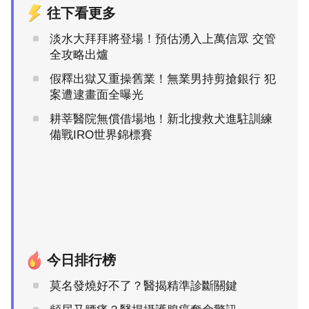
往下看更多
淡水大拜拜將登場！預估湧入上萬信眾 交管
全攻略出爐
假釋出獄又重操舊業！無業男持剪搶銀行 犯
案遭逮畫面全曝光
耕莘醫院無償借場地！新北搜救犬進駐訓練
備戰IRO世界錦標賽
今日排行榜
莫名發燒好不了？醫揭精準診斷關鍵