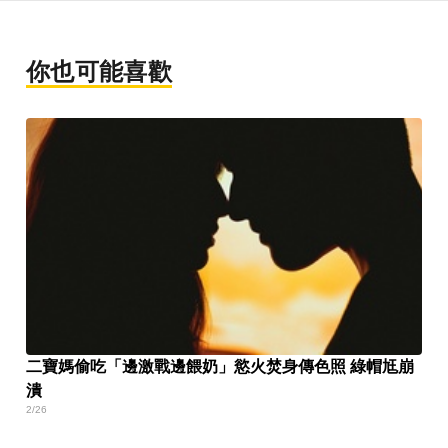
你也可能喜歡
二寶媽偷吃「邊激戰邊餵奶」慾火焚身傳色照 綠帽尪崩
潰
2/26