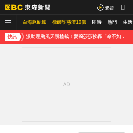
百萬網紅失蹤3年遇害！遭閨密設局赴菲「綁架撕票」千萬贖金救不回
白海豚颱風
律師詐慈濟10億
即時
熱門
派助理颱風天護植栽！愛莉莎莎挨轟「命不如植物」反擊：不會被吹出去
生活
下載東森App，隨時掌握天下大小事！
快訊
獨家／「白海豚」襲泰安！苗62線落石不斷 遊客急下山