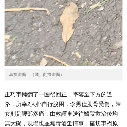
車損畫面。（圖／翻攝畫面）
正巧車輛翻了一圈後回正，墜落至下方的道
路，所幸2人都自行脫困，李男僅肋骨受傷，陳
女則是腰部疼痛，由救護車送往醫院救治後均
無大礙，現場也並無毒酒駕情事，確切車禍原