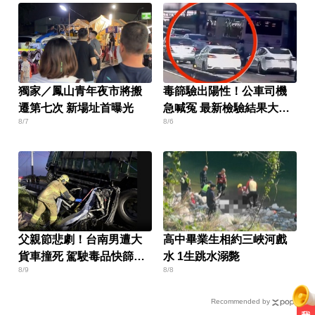
獨家／鳳山青年夜市將搬
毒篩驗出陽性！公車司機
遷第七次 新場址首曝光
急喊冤 最新檢驗結果大逆
8/7
8/6
轉
父親節悲劇！台南男遭大
高中畢業生相約三峽河戲
貨車撞死 駕駛毒品快篩陽
水 1生跳水溺斃
8/9
8/8
性遭送辦
Recommended by