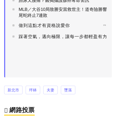
頻尿又腰痛？醫揭攝護腺癌奪命警訊
MLB／大谷10局致勝安當救世主！道奇險勝響
尾蛇終止7連敗
做到這點才有資格說愛你
PR
踩著空氣，邁向極限，讓每一步都輕盈有力
PR
新北市
坪林
夫妻
墜落
網路投票