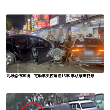
高雄恐怖車禍！電動車失控連撞13車 車頭嚴重變形