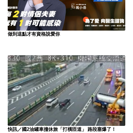
做到這點才有資格說愛你
快訊／國2油罐車撞休旅「打橫匝道」 路段塞爆了！