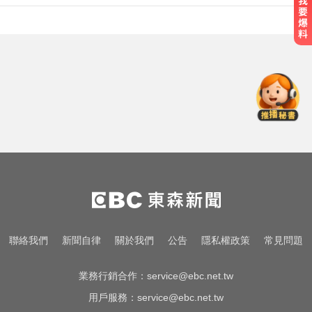
明天會放颱風假嗎？8縣市達「停班
課標準」
快訊／台北強風驟雨「沒放颱風
假」 蔣萬安說明了！
南韓影帝涉毒案後近況曝！劉亞仁
親密照瘋傳 他高調示愛
明天會放颱風假嗎？8縣市達「停班
課標準」
快訊／台北強風驟雨「沒放颱風
聯絡我們
新聞自律
關於我們
公告
隱私權政策
常見問題
假」 蔣萬安說明了！
業務行銷合作：
service@ebc.net.tw
用戶服務：
service@ebc.net.tw