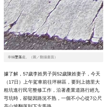
車輛
墜落
處。（圖／翻攝畫面）
據了解，57歲李姓男子與52歲陳姓妻子，今天
（17日）上午駕車前往坪林區，要到上德里大
粗坑進行民宅整修工作，沿著產業道路行經九
芎坑時，卻疑因路況不熟，一個不小心從7公尺
高山坡翻落到下方馬路。