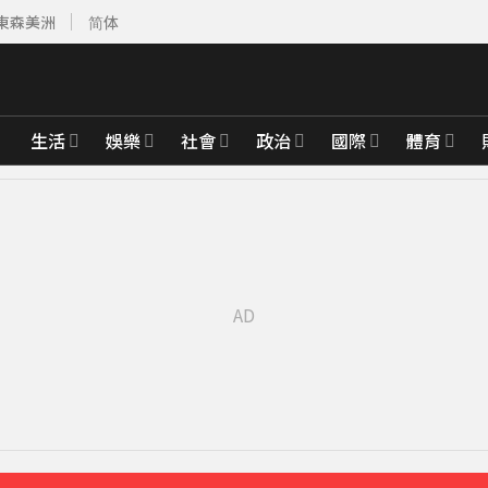
東森美洲
简体
生活
娛樂
社會
政治
國際
體育
經營層
33分鐘前
37分鐘前
年紀錄
46分鐘前
初心」：善意也需監督
57分鐘前
先卡位 2027