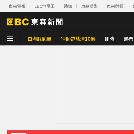
東森電視
EBC地產王
造咖
東森娛樂
東森財經
白海豚颱風
律師詐慈濟10億
即時
熱門
下載東森App，隨時掌握天下大小事！
宏碁發現兆基內部管理缺失 辭任董事長撤出
雲林羊肉查出汙染源！ 草料驗出戴奧辛超標
白海豚轉彎逼近中國！陸專家：恐破山竹75
孫嘉蕊／慈濟採購疫苗遭詐10億！嘆「莫忘
《理財達人秀》X 安聯投信免費講座報名中！搶