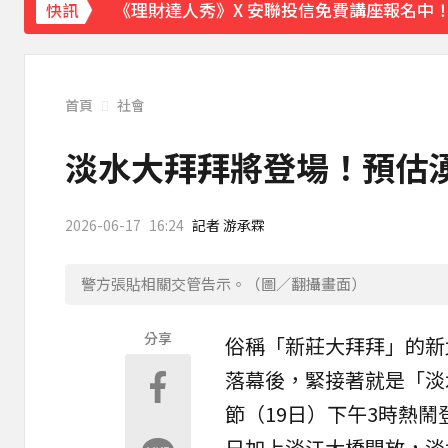
快訊
下載東森App，隨時掌握天下大小事！
宏碁發現兆基內部管理缺失 辭任董事長撤出
首頁
社會
淡水大拜拜將登場！預估
2026-06-17
16:24
記者 游承霖
警方張貼相關交管告示。（圖／翻攝畫面）
分享
俗稱「新莊大拜拜」的
新
落幕後，緊接著就是「
淡
節（19日）下午3時熱
日加上淡江大橋開放，淡