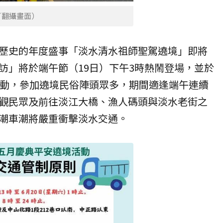
／翻攝畫面）
歷史的年度盛事「淡水清水祖師聖駕遶境」即將
訪」將於端午節（19日）下午3時熱鬧登場，並於
活動，參加遶境民俗陣頭眾多，期間適逢端午連續
觀民眾及前往淡江大橋、漁人碼頭與淡水老街之
潮車潮將嚴重衝擊淡水交通。