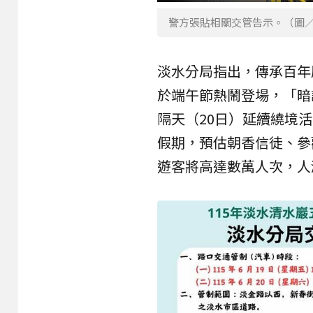
警方張貼相關交管告示。（圖
淡水分局
指出，傳承百年
於端午節熱鬧登場，「暗
隔天（20日）延續繞境
假期，預估朝香信徒、參
遊客將高達數萬人次，人