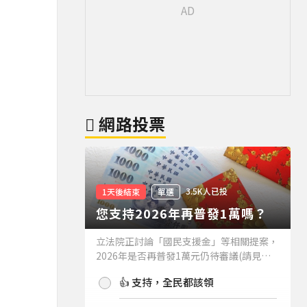
網路投票
3.5K人已投
1天後結束
單選
您支持2026年再普發1萬嗎？
立法院正討論「國民支援金」等相關提案，
2026年是否再普發1萬元仍待審議(請見下
方新聞)。如果2026年再普發1萬元，你支
👍 支持，全民都該領
持嗎？