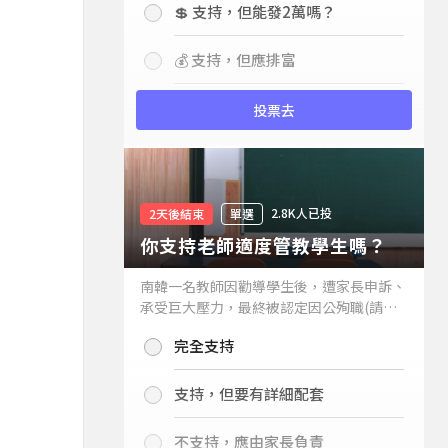
💲 支持，但能發2萬嗎？
💰 支持，但應排富
投票去
2.8K人已投
2天後結束
單選
你支持老師適度管教學生嗎？
南韓一名教師因勸導學生後，遭家長申訴、
承受巨大壓力，最終被認定因公殉職(請見
下列新聞)，引發外界關注教師教權。請問
完全支持
你支持老師適度管教學生嗎？
支持，但要有詳細配套
不支持，應由家長負責