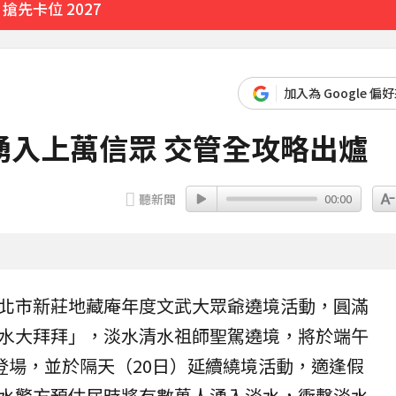
經營層
33分鐘前
加入為 Google 偏
湧入上萬信眾 交管全攻略出爐
聽新聞
00:00
北市
新莊地藏庵年度文武大眾爺遶境活動，圓滿
水大拜拜
」，淡水
清水祖師
聖駕遶境，將於端午
鬧登場，並於隔天（20日）延續繞境活動，適逢假
水警方預估屆時將有數萬人湧入淡水，衝擊淡水