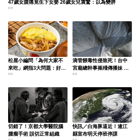
47歲女腹痛竟生下女嬰 26歲女兒震驚：以為變胖
8/8
松屋小編問「為何大家不
滴管餵毒性侵致死！台中
來吃」網指3大問題：好牌
宮廟總幹事摧殘傳播妹 下
8/9
8/8
打到爛
場出爐
切錯了！京都大學醫院腦
快訊／白海豚逼近！連江
腫瘤手術 誤切正常組織
縣宣布明天停班停課
8/9
8/8