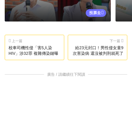
投票去
上一篇
下一篇
校車司機性侵「害5人染
給23元封口！男性侵女童9
HIV」涉32罪 複雜傳染鏈曝
次害染病 還沒被判刑就死了
廣告 / 請繼續往下閱讀