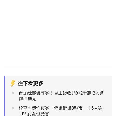
往下看更多
台泥綠能爆弊案！員工疑收賄逾2千萬 3人遭
羈押禁見
校車司機性侵案「傳染鏈擴3縣市」！5人染
HIV 女友也受害