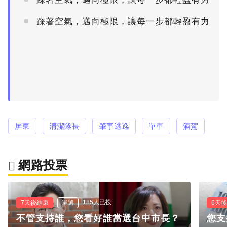
踩著空氣，邁向極限，讓每一步都輕盈有力
PR
屏東
清潔隊長
肇事逃逸
單車
酒駕
網路投票
185人已投
7天後結束
單選
6天
不管支持誰，您看好誰當選台中市長？
您支