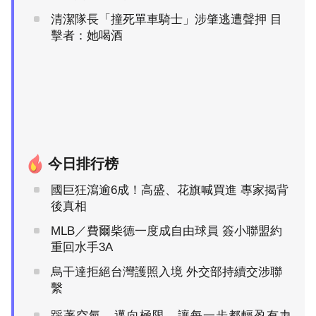
清潔隊長「撞死單車騎士」涉肇逃遭聲押 目
擊者：她喝酒
今日排行榜
國巨狂瀉逾6成！高盛、花旗喊買進 專家揭背
後真相
MLB／費爾柴德一度成自由球員 簽小聯盟約
重回水手3A
烏干達拒絕台灣護照入境 外交部持續交涉聯
繫
踩著空氣，邁向極限，讓每一步都輕盈有力
PR