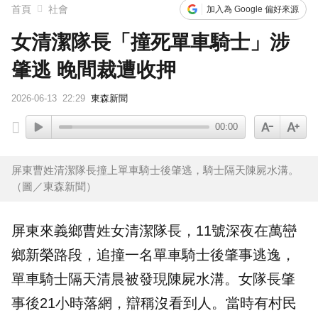
首頁
社會
加入為 Google 偏好來源
女清潔隊長「撞死單車騎士」涉
肇逃 晚間裁遭收押
2026-06-13
22:29
東森新聞
00:00
屏東曹姓清潔隊長撞上單車騎士後肇逃，騎士隔天陳屍水溝。
（圖／東森新聞）
屏東
來義鄉曹姓女
清潔隊長
，11號深夜在萬巒
鄉新榮路段，追撞一名
單車
騎士後
肇事逃逸
，
單車騎士隔天清晨被發現陳屍水溝。女隊長肇
事後21小時落網，辯稱沒看到人。當時有村民