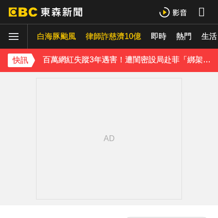
八點檔女神美照遭放大腳趾！被酸「暗沉皺褶」本人無奈回應
白海豚颱風
律師詐慈濟10億
即時
熱門
生活
庹宗康資產全給老婆！「名下只剩1台車」結婚15年保鮮秘訣曝
百萬網紅失蹤3年遇害！遭閨密設局赴菲「綁架撕票」千萬贖金救不回
快訊
下載東森App，隨時掌握天下大小事！
獨家／「白海豚」襲泰安！苗62線落石不斷 遊客急下山