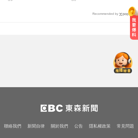
Recommended by
莫名發燒好不了？醫揭精準診斷關
鍵
頻尿又腰痛？醫揭攝護腺癌奪命警
訊
俄軍空襲烏克蘭首都基輔及周邊區
域 造成4人喪命
莫名發燒好不了？醫揭精準診斷關
鍵
頻尿又腰痛？醫揭攝護腺癌奪命警
聯絡我們
新聞自律
關於我們
公告
隱私權政策
常見問題
訊