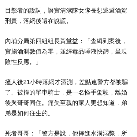
目擊者的說詞，證實清潔隊女隊長想逃避
酒駕
刑責，落網後還在說謊。
內埔分局第四組組長黃堂益：「查緝到案後，
實施酒測數值為零，並經毒品唾液快篩，呈現
陰性反應。」
撞人後21小時落網才酒測，差點連警方都被騙
了。被撞的單車騎士，是一名怪手駕駛，離婚
後與哥哥同住。痛失至親的家人更想知道，弟
弟是如何往生的。
死者哥哥：「警方是說，他摔進水溝溺斃，所