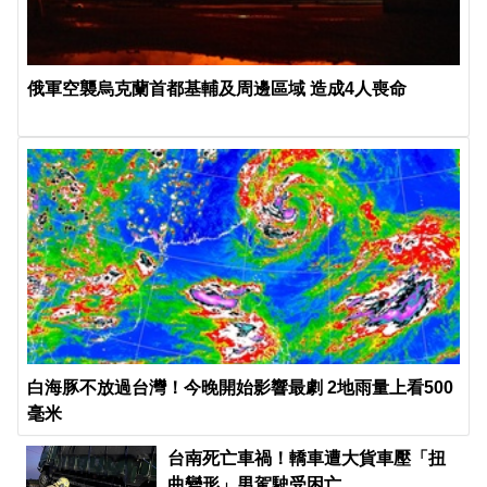
俄軍空襲烏克蘭首都基輔及周邊區域 造成4人喪命
白海豚不放過台灣！今晚開始影響最劇 2地雨量上看500
毫米
台南死亡車禍！轎車遭大貨車壓「扭
曲變形」男駕駛受困亡