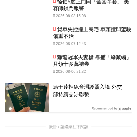
怪伯5度上門問「全套半套」 美
容師鎖門報警
2026-08-08 15:08
貨車失控撞上民宅 車頭撞凹駕駛
傷重不治
2026-08-07 12:43
獵龍冠軍夫妻檔 靠捕「綠鬣蜥」
月領十多萬禮券
2026-08-06 21:32
烏干達拒絕台灣護照入境 外交
部持續交涉聯繫
Recommended by
廣告 / 請繼續往下閱讀