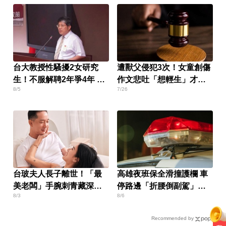
台大教授性騷擾2女研究
遭獸父侵犯3次！女童創傷
生！不服解聘2年爭4年 結
作文悲吐「想輕生」才揭
8/5
7/26
局出爐
穿
台玻夫人長子離世！「最
高雄夜班保全滑撞護欄 車
美老闆」手腕刺青藏深情
停路邊「折腰倒副駕」
8/3
8/6
含意
亡！
Recommended by