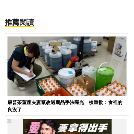
推薦閱讀
康普茶董座夫妻竄改過期品手法曝光 檢重批：食裡的
良沒了
PR