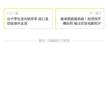
上一篇
下一篇
台中學生逆向騎單車 路口鬼
書偉開庭爆插曲！助理掏手
切險撞外送員
機拍照 被法官抓包刪照片
廣告 / 請繼續往下閱讀