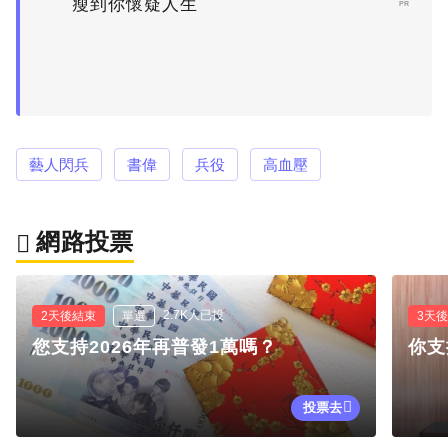
瘦到你懷疑人生
PR
藝人閃兵
書偉
兵役
高血壓
網路投票
2.7K人已投
2天後結束
單選
3天
您支持2026年再普發1萬嗎？
你支
投票去