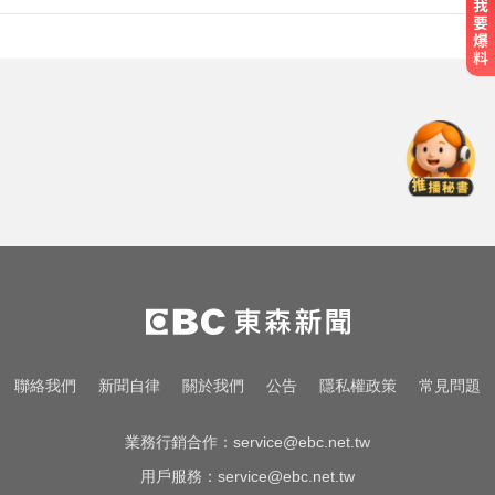
TPBL／官宣確定了！林庭謙重磅加
盟臺北台新戰神
新／前台南議長郭信良涉侵占 檢建
請從重量刑
Google人工智慧部門高層人事大地
震 股價重挫4%
TPBL／官宣確定了！林庭謙重磅加
盟臺北台新戰神
新／前台南議長郭信良涉侵占 檢建
聯絡我們
新聞自律
關於我們
公告
隱私權政策
常見問題
請從重量刑
業務行銷合作：
service@ebc.net.tw
用戶服務：
service@ebc.net.tw