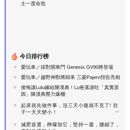
士一度命危
今日排行榜
愛玩車／採對開車門 Genesis GV90將登場
愛玩車／越野神獸將歸來 三菱Pajero預告亮相
後悔讓Lulu嫁給陳漢典！Lu爸落淚吐「真實原
因」陳漢典壓力爆棚
起床就先做件事，沒三天小腹就不見了! 肚
子一天天變小！
PR
減肥首選，檸檬加它，堅持一週，腰細了，