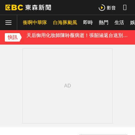
停更1個月全面復工！蔡阿嘎甩抄襲爭議「開拍新企劃」二伯IG也更新
衝啊中華隊
白海豚颱風
即時
熱門
生活
天后御用化妝師陳聆薇病逝！張韶涵返台送別首發聲：依舊無法相信
娛
下載東森App，隨時掌握天下大小事！
快訊
《理財達人秀》X 安聯投信免費講座報名中！搶先卡位 2027