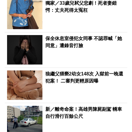
獨家／33歲兒弒父悲劇！死者妻錯
愕：丈夫死得太冤枉
保全休息室侵犯女同事 不認罪喊「她
同意」遭錄音打臉
狼繼父猥褻2幼女148次 入獄前一晚還
犯案！ 二審判更輕原因曝
新／離奇命案！高雄男陳屍副駕 轎車
自行滑行百餘公尺