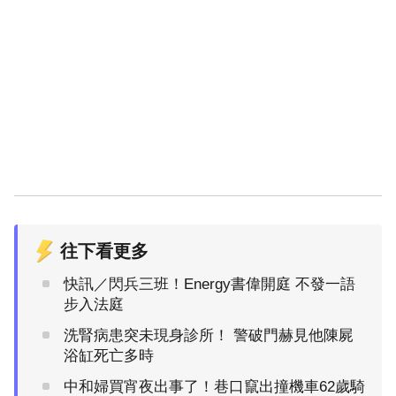
往下看更多
快訊／閃兵三班！Energy書偉開庭 不發一語
步入法庭
洗腎病患突未現身診所！ 警破門赫見他陳屍
浴缸死亡多時
中和婦買宵夜出事了！巷口竄出撞機車62歲騎