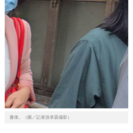
書偉。（圖／記者游承霖攝影）