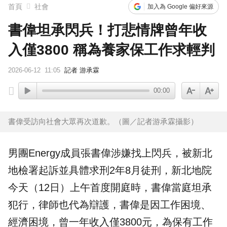
首頁
社會
加入為 Google 偏好來源
書偉坦承閃兵！打悲情牌曾年收
入僅3800 稱為養家保工作求輕判
2026-06-12
11:05
記者 游承霖
00:00
書偉受訪向社會大眾再次道歉。（圖／記者游承霖攝影）
男團Energy成員張
書偉
涉嫌找上閃兵，被新北
地檢署起訴並具體求刑2年8月徒刑，新北地院
今天（12日）上午首度開庭時，書偉當庭坦承
犯行，律師也代為辯護，書偉是因工作困境、
經濟困境，曾一年收入僅3800元，為保有工作