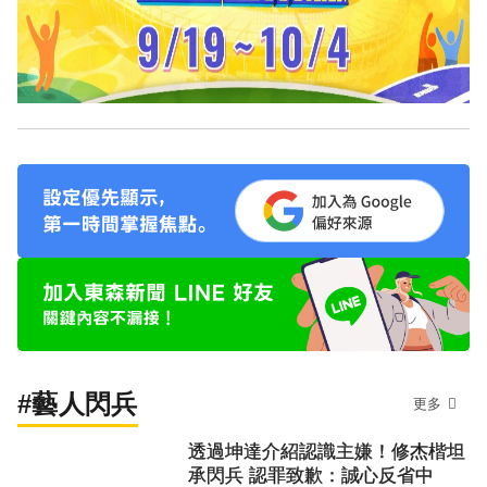
#藝人閃兵
更多
透過坤達介紹認識主嫌！修杰楷坦
承閃兵 認罪致歉：誠心反省中