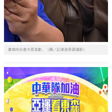
書偉向社會大眾道歉。（圖／記者游承霖攝影）