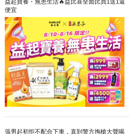
益起寶養・無患生活🔥益比喜全面比買1送1還
便宜
張男起初拒不配合下車，直到警方掏槍大聲喝