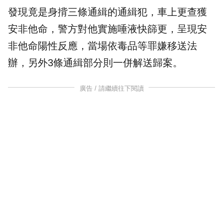
發現竟是身揹三條通緝的
通緝犯
，車上更查獲
安非他命
，警方對他實施唾液快篩更，呈現安
非他命陽性反應，當場依毒品等罪嫌移送法
辦，另外3條通緝部分則一併解送歸案。
廣告 / 請繼續往下閱讀