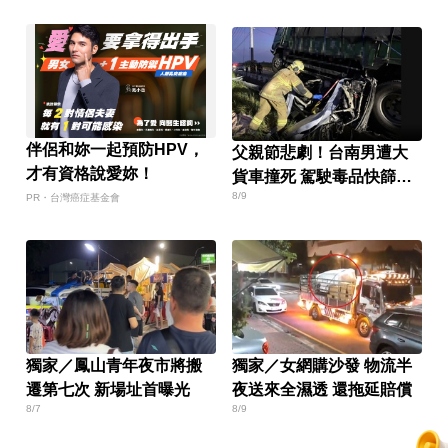
伴侶和妳一起預防HPV，
父親節悲劇！台南男遭大
才有資格說愛妳！
貨車撞死 駕駛毒品快篩陽
8/9
性遭送辦
PR・台灣癌症基金會
獨家／鳳山青年夜市將搬
獨家／女網購沙發 物流半
遷第七次 新場址首曝光
夜送來全濕透 還拖延賠償
8/7
8/9