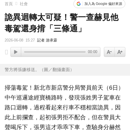
首頁
社會
加入為 Google 偏好來源
詭異迴轉太可疑！警一查赫見他
毒駕還身揹「三條通」
2026-06-08
15:27
記者 游承霖
00:00
警方將張嫌移送。（圖／翻攝畫面）
掃蕩毒駕！
新北市
新店
警分局警員前天（6日）
中午巡邏途經寶橋路時，發現張姓男子駕車在
路口迴轉，過程看起來行車不穩相當詭異，因
此上前攔查，起初張男拒不配合，但在警員大
聲喝斥下，張男這才乖乖下車，查驗身分赫然