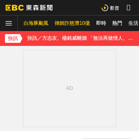
玉澤演巡演首站獻給台北！加碼「自拍+簽名會」 寵粉無極限
白海豚颱風
律師詐慈濟10億
即時
熱門
快訊／方志友、楊銘威離婚 「無法再做情人、永遠是家人」
生活
富婆砸錢拍短劇塞60場吻戲！男星爆「開房被包養」 親上火線揭真相
快訊
SEVENTEEN勝寬、Dino同天入伍！玟奎9月服替代役
泰男團Dragon 5男星爆死訊！騎單車離家失聯 陳屍河中驚見「20公斤重物」
女星告別9年演藝圈！轉行當計程車司機 曝收入：比演員賺更多
蔡阿嘎陷爭議！蘿拉神隱19個月首發文 遭酸「詐騙集團回歸」回應了
下載東森App，隨時掌握天下大小事！
中聯致癌油 絕食4青年告發卓榮泰、石崇良貪污圖利