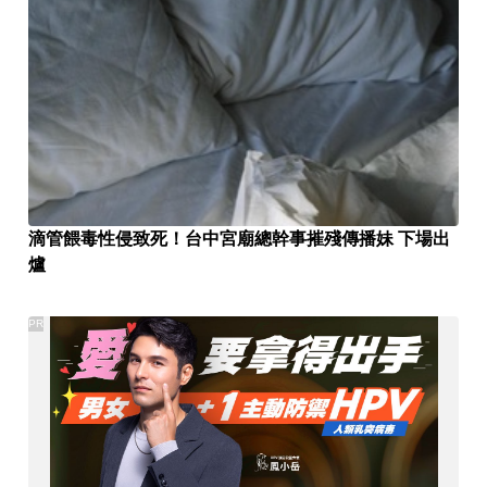
滴管餵毒性侵致死！台中宮廟總幹事摧殘傳播妹 下場出
爐
PR