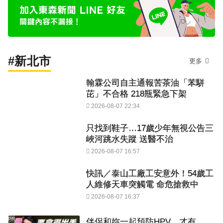
#新北市
更多
翰霖公司自主通報苦茶油「苯駢
芘」不合格 218瓶緊急下架
2026-08-07 22:34
只找到鞋子…17歲少年無視公告三
峽河跳水失蹤 送醫不治
2026-08-07 16:57
快訊／泰山工廠工安意外！54歲工
人維修天車突觸電 命危搶救中
2026-08-07 16:37
PR
伴侶和妳一起預防HPV，才有