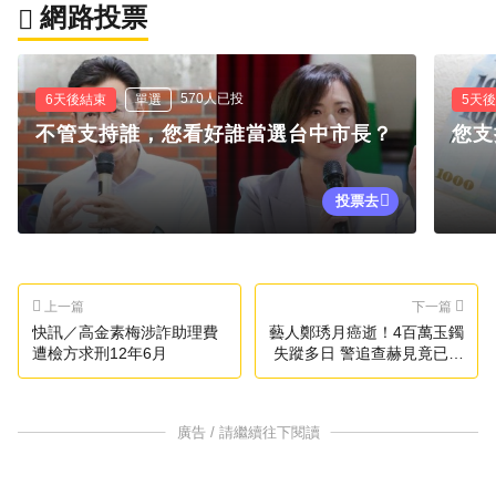
網路投票
570人已投
6天後結束
單選
5天
不管支持誰，您看好誰當選台中市長？
您支
投票去
上一篇
下一篇
快訊／高金素梅涉詐助理費
藝人鄭琇月癌逝！4百萬玉鐲
遭檢方求刑12年6月
失蹤多日 警追查赫見竟已重
回手上
廣告 / 請繼續往下閱讀