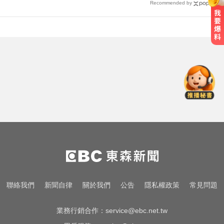
Recommended by
葉門軍方：青年運動恢復攻擊紅海
港市
6.4萬名股東注意！三商壽下市倒數
「千張大戶」還有245人
吳子嘉爆綠營2026「一屍五命」 國
民黨1縣市穩贏
葉門軍方：青年運動恢復攻擊紅海
港市
6.4萬名股東注意！三商壽下市倒數
聯絡我們
新聞自律
關於我們
公告
隱私權政策
常見問題
「千張大戶」還有245人
業務行銷合作：
service@ebc.net.tw