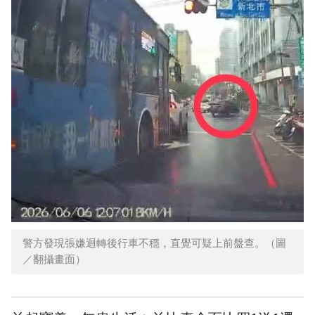
警方發現張嫌迴轉後行車不穩，直覺可疑上前盤查。（圖
／翻攝畫面）