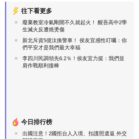
往下看更多
廢棄教室冷氣剛開不久就起火！ 醒吾高中2學
生滅火反遭燒燙傷
新北斥資5億汰換警車！ 侯友宜感性叮囑：你
們平安才是我們最大幸福
李四川民調領先6.2％！侯友宜力挺：我們並
肩作戰順利接棒
今日排行榜
出國注意！2國拒台人入境、扣護照遣返 外交