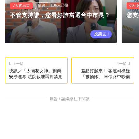
186人已投
7天後結束
單選
6天
不管支持誰，您看好誰當選台中市長？
您支
投票去
上一篇
下一篇
快訊／「太陽花女神」劉喬
差點打起來！ 客運司機疑
安涉運毒 法院裁准羈押禁見
「被插隊」 車停路中吵架
廣告 / 請繼續往下閱讀