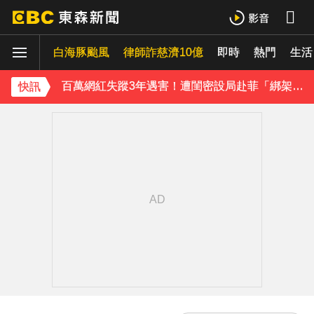
八點檔女神美照遭放大腳趾！被酸「暗沉皺褶」本人無奈回應
白海豚颱風
律師詐慈濟10億
即時
熱門
生活
庹宗康資產全給老婆！「名下只剩1台車」結婚15年保鮮秘訣曝
百萬網紅失蹤3年遇害！遭閨密設局赴菲「綁架撕票」千萬贖金救不回
快訊
下載東森App，隨時掌握天下大小事！
獨家／「白海豚」襲泰安！苗62線落石不斷 遊客急下山