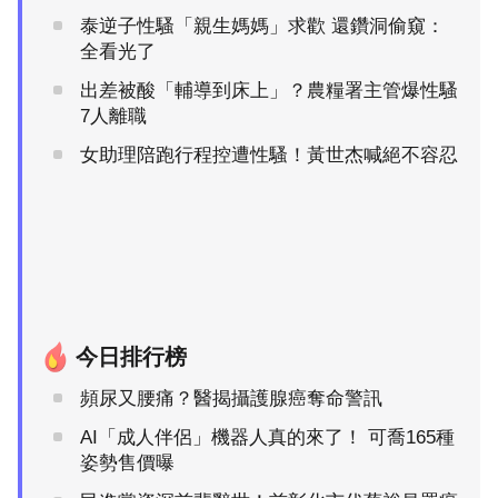
泰逆子性騷「親生媽媽」求歡 還鑽洞偷窺：
全看光了
出差被酸「輔導到床上」？農糧署主管爆性騷
7人離職
女助理陪跑行程控遭性騷！黃世杰喊絕不容忍
今日排行榜
頻尿又腰痛？醫揭攝護腺癌奪命警訊
AI「成人伴侶」機器人真的來了！ 可喬165種
姿勢售價曝