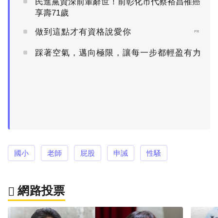
民進黨資深前輩辭世！前彰化市代蔡裕昌罹癌
享壽71歲
做到這點才有資格說愛你
PR
踩著空氣，邁向極限，讓每一步都輕盈有力
PR
國小
老師
屁股
申誡
性騷
網路投票