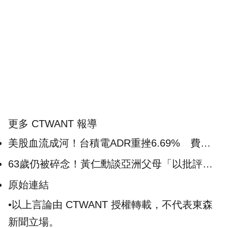
更多 CTWANT 報導
美股血流成河！台積電ADR重挫6.69% 費半
暴跌10％創5年來最大跌幅
63歲仍被碎念！黃仁勳談亞洲父母「以批評來
表達愛」 他曝用這句話應付
原始連結
•以上言論由 CTWANT 授權轉載，不代表東森
新聞立場。