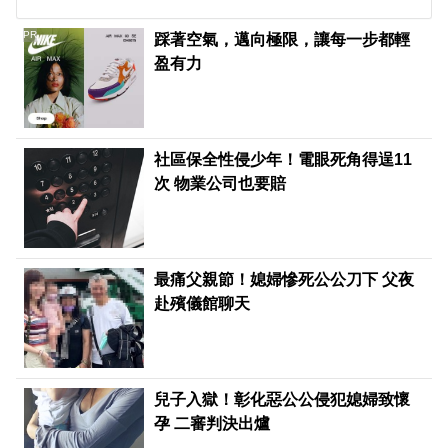
PR
踩著空氣，邁向極限，讓每一步都輕
盈有力
社區保全性侵少年！電眼死角得逞11
次 物業公司也要賠
最痛父親節！媳婦慘死公公刀下 父夜
赴殯儀館聊天
兒子入獄！彰化惡公公侵犯媳婦致懷
孕 二審判決出爐