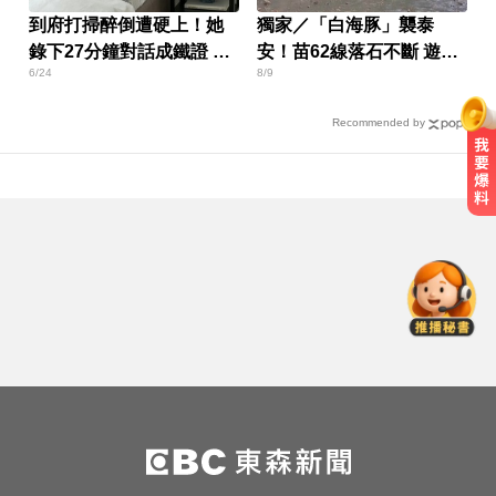
到府打掃醉倒遭硬上！她
獨家／「白海豚」襲泰
錄下27分鐘對話成鐵證 屏
安！苗62線落石不斷 遊客
6/24
8/9
東男慘了
急下山
Recommended by
里約直升機墜毀 哥倫比亞一家3名
女性罹難
明天會放颱風假嗎？8縣市達「停班
課標準」
無懼白海豚風雨！企聯父親節回歸
張庭瑜、張正韋用勝利感謝老爸
里約直升機墜毀 哥倫比亞一家3名
女性罹難