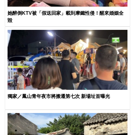
她醉倒KTV被「假送回家」載到摩鐵性侵！醒來婚姻全
毀
獨家／鳳山青年夜市將搬遷第七次 新場址首曝光