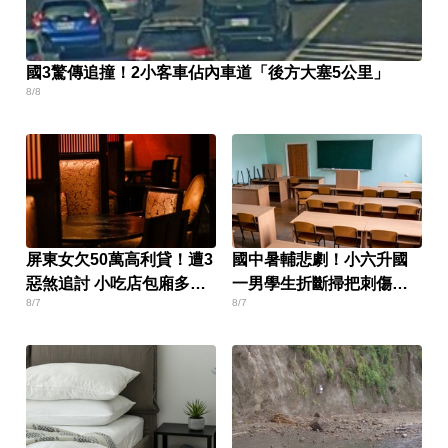
國3驚傳追撞！2小客車佔內車道「後方大塞5公里」
8/8
屏東女欠50萬高利貸！遭3
國中暑輔悲劇！小六升國
惡煞追討 小吃店包廂多次
一男學生折斷掃把刺傷女
8/7
8/7
性侵
師 右眼恐失明