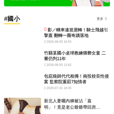
#國小
更多
影／轎車違規迴轉！騎士飛越引
擎蓋 翻轉一圈奇蹟落地
2026-08-05 16:55
竹縣某國小桌球教練猥褻女童 二
審仍判11年
2026-08-05 13:42
包庇狼師代代相傳！南投校長性侵
案 監察院重罰7知情者
2026-07-31 18:35
新北人妻曬內褲被沾「嘉
明」！竟是老公爺爺帶回房磨
蹭 氣炸提告