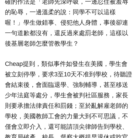
確的作法是「老師先深呼吸，一邊忍住被羞辱
的恥辱，一邊溫柔的說：同學不可以這樣
喔！」學生做錯事、侵犯他人身體，事後卻連
一句道歉都沒有，還反過來處罰老師，這樣以
後基層老師怎麼管教學生？
Cheap提到，類似事件如發生在美國，學生會
被立刻停學，要求3至10天不准到學校，待聽證
會結束後，會面臨退學、強制輔導，甚至移送
少年法庭等處分，學生會被判社區服務，家長
則要承擔法律責任和罰錢；至於亂解雇老師的
學校，美國教師工會的力量大到不可思議，不
僅會立即介入，還可能請頂尖律師告到學校、
教育局破產，校長、督察大概提早退休或吃官