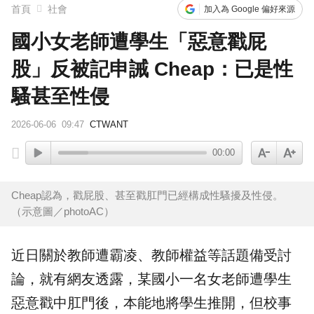
首頁
社會
加入為 Google 偏好來源
國小女老師遭學生「惡意戳屁
股」反被記申誡 Cheap：已是性
騷甚至性侵
2026-06-06
09:47
CTWANT
00:00
Cheap認為，戳屁股、甚至戳肛門已經構成性騷擾及性侵。
（示意圖／photoAC）
近日關於教師遭霸凌、教師權益等話題備受討
論，就有網友透露，某
國小
一名女
老師
遭學生
惡意戳中肛門後，本能地將學生推開，但校事