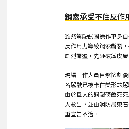
鋼索承受不住反作用
雖然駕駛試圖操作車身自
反作用力導致鋼索斷裂，
劇烈擺盪，先砸破鐵皮屋
現場工作人員目擊慘劇後
名駕駛已被卡在變形的駕
由於巨大的鋼製磅錘死死
人救出，並由消防局東石
重宣告不治。