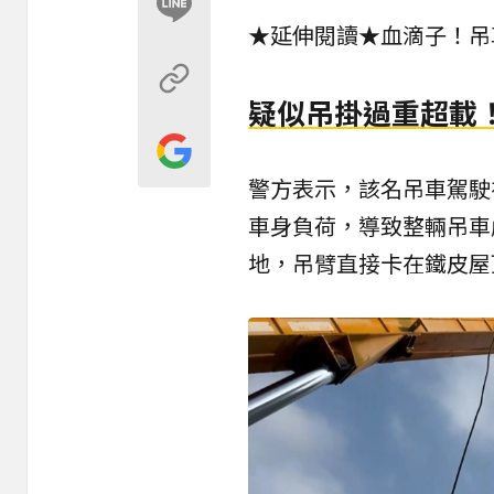
★延伸閱讀★
血滴子！吊
疑似吊掛過重超載
警方表示，該名吊車駕駛
車身負荷，導致整輛吊車
地，吊臂直接卡在鐵皮屋