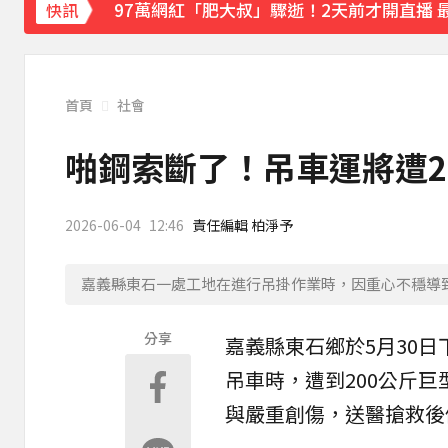
97萬網紅「肥大叔」驟逝！2天前才開直播 
快訊
金牌員工轉投李多慧！剪輯師突暴紅狂接20業配
下載東森App，隨時掌握天下大小事！
首頁
社會
行政院院區一早停電 原因找到了
啪鋼索斷了！吊車運將遭20
5分鐘前
2026-06-04
12:46
責任編輯 柏淨予
嘉義縣東石一處工地在進行吊掛作業時，因重心不穩導
分享
嘉義
縣東石鄉於5月30
吊車
時，遭到200公斤巨
與嚴重創傷，送醫搶救後