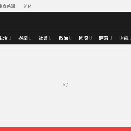
東森美洲
简体
生活
娛樂
社會
政治
國際
體育
財經
南空域
41分鐘前
先卡位 2027