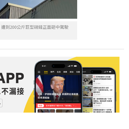
，遭到200公斤巨型磅錘正面砸中駕駛