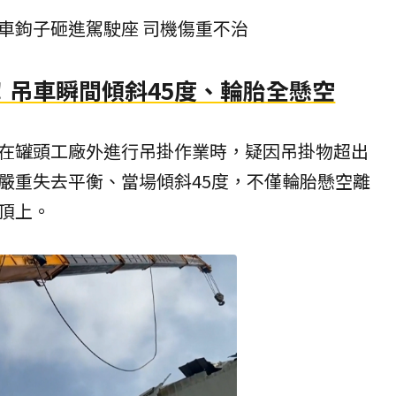
車鉤子砸進駕駛座 司機傷重不治
！吊車瞬間傾斜45度、輪胎全懸空
在罐頭工廠外進行吊掛作業時，疑因吊掛物超出
嚴重失去平衡、當場傾斜45度，不僅輪胎懸空離
頂上。