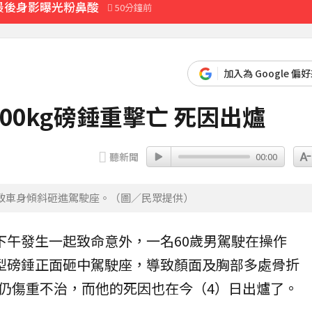
最後身影曝光粉鼻酸
50分鐘前
 Joeman 認：我也會想離職
加入為 Google 偏
0kg磅錘重擊亡 死因出爐
聽新聞
00:00
致車身傾斜砸進駕駛座。（圖／民眾提供）
日下午發生一起致命
意外
，一名60歲男駕駛在操作
型
磅錘
正面砸中駕駛座，導致顏面及胸部多處
骨折
仍傷重不治，而他的死因也在今（4）日出爐了。