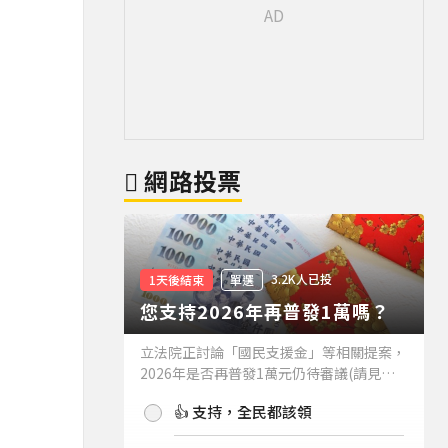
網路投票
3.2K人已投
1天後結束
單選
您支持2026年再普發1萬嗎？
立法院正討論「國民支援金」等相關提案，
2026年是否再普發1萬元仍待審議(請見下
方新聞)。如果2026年再普發1萬元，你支
👍 支持，全民都該領
持嗎？