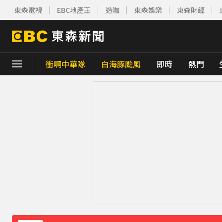
東森電視
EBC地產王
造咖
東森娛樂
東森財經
衝啊中華隊
白海豚颱風
即時
熱門
下載東森App，隨時掌握天下大小事！
行政院院區一早停電 原因找到了
5分鐘前
10共機、6共艦擾台！6架次越中線侵中部西
《理財達人秀》X 安聯投信免費講座報名中！搶