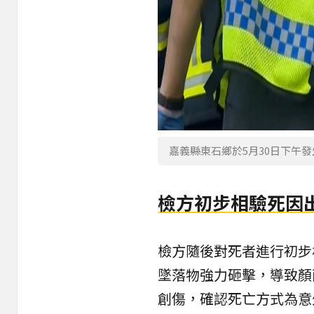
嘉義縣東石鄉於5月30日下午
檢方初步相驗死因
檢方隨後對死者進行初步
墜落物強力砸擊，導致顏
創傷，確認死亡方式為意