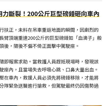
力斷裂！200公斤巨型磅錘砸向車內
行扶正，未料在吊車重返地面的瞬間，因劇烈的
長臂頂端重達200公斤的巨型磅錘如「血滴子」般
頂後，隨後不偏不倚正面擊中駕駛座。
隨即報案求助。當救護人員趕抵現場時，發現該
駛座內，且當場失去呼吸心跳、口鼻大量出血。
壓在車內，救援人員必須先將磅錘移除，才能將
分隊緊急送醫進行搶救，但駕駛最終仍因傷勢過