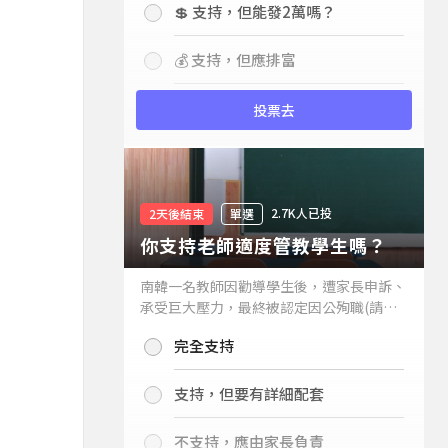
💲 支持，但能發2萬嗎？
💰 支持，但應排富
投票去
2.7K人已投
2天後結束
單選
你支持老師適度管教學生嗎？
南韓一名教師因勸導學生後，遭家長申訴、
承受巨大壓力，最終被認定因公殉職(請見
下列新聞)，引發外界關注教師教權。請問
完全支持
你支持老師適度管教學生嗎？
支持，但要有詳細配套
不支持，應由家長負責