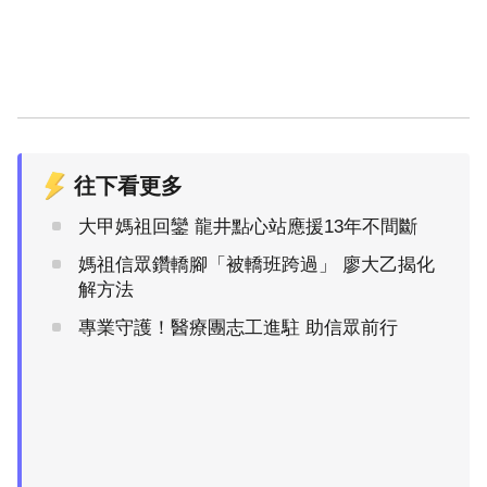
往下看更多
大甲媽祖回鑾 龍井點心站應援13年不間斷
媽祖信眾鑽轎腳「被轎班跨過」 廖大乙揭化
解方法
專業守護！醫療團志工進駐 助信眾前行