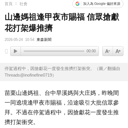
首頁
社會
加入為 Google 偏好來源
山邊媽祖逢甲夜市賜福 信眾搶獻
花打架爆推擠
2026-05-24
10:54
東森新聞
00:00
停駕過程中，因搶獻花一度發生推擠打架衝突。（圖／翻攝自
Threads@inofinefine0719）
苗栗
山邊媽祖
、台中旱溪媽與大庄媽，昨晚間
一同遶境
逢甲夜市
賜福，沿途吸引大批
信眾
參
拜。不過在停駕過程中，因搶
獻花
一度發生
推
擠
打架衝突。