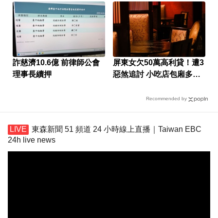
詐慈濟10.6億 前律師公會
屏東女欠50萬高利貸！遭3
理事長續押
惡煞追討 小吃店包廂多次
性侵
Recommended by
東森新聞 51 頻道 24 小時線上直播｜Taiwan EBC
24h live news