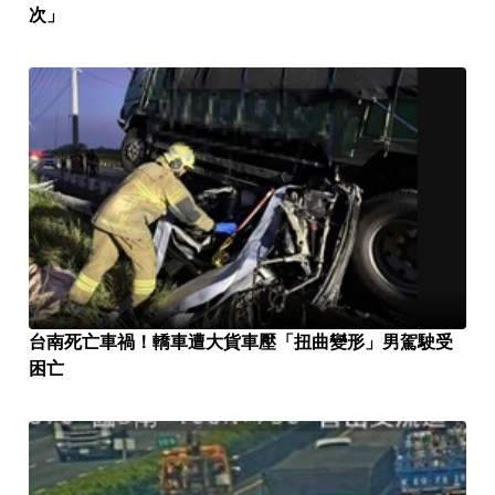
次」
台南死亡車禍！轎車遭大貨車壓「扭曲變形」男駕駛受
困亡