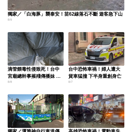
獨家／「白海豚」襲泰安！苗62線落石不斷 遊客急下山
8/9
滴管餵毒性侵致死！台中
台中恐怖車禍！婦人遭大
宮廟總幹事摧殘傳播妹 下
貨車猛撞 下半身重創身亡
8/8
8/7
場出爐
獨家／潭雅神自行車道傳
高雄恐怖車禍！電動車失