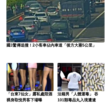
國3驚傳追撞！2小客車佔內車道「後方大塞5公里」
「台東7仙女」露私處陪酒
法籍男「人體運毒」 吞
裸身取悅男客下場曝
101顆毒品丸入境遭逮