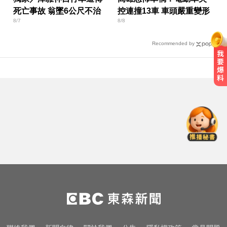
死亡事故 翁墜6公尺不治
控連撞13車 車頭嚴重變形
8/7
8/8
Recommended by
她砸錢演女主「60場吻戲狂伸舌」
男星硬撐拍完...慘下架
烏干達拒絕台灣護照入境 外交部持
續交涉聯繫
姜厚任女友3碩1博遭質疑！精神科
醫師憂受騙：恐是幻謊者
她砸錢演女主「60場吻戲狂伸舌」
男星硬撐拍完...慘下架
烏干達拒絕台灣護照入境 外交部持