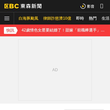
吳東諺結婚10年超寵妻！「主動帶娃」羨煞人妻女星 她認了：心很酸
白海豚颱風
下載東森App，隨時掌握天下大小事！
律師詐慈濟10億
即時
熱門
生活
42歲情色女星要結婚了！甜嫁「前職棒選手」浪漫告白：迅速奪走我的心
快訊