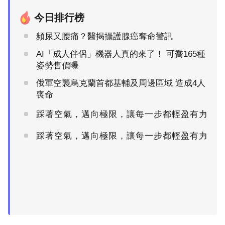
今日排行榜
頻尿又腰痛？醫揭攝護腺癌奪命警訊
AI「成人伴侶」機器人真的來了！ 可喬165種
姿勢售價曝
俄軍空襲烏克蘭首都基輔及周邊區域 造成4人
喪命
踩著空氣，邁向極限，讓每一步都輕盈有力
PR
踩著空氣，邁向極限，讓每一步都輕盈有力
PR