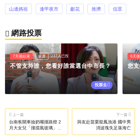
山邊媽祖
逢甲夜市
獻花
推擠
信眾
網路投票
237人已投
7天後結束
單選
6天
不管支持誰，您看好誰當選台中市長？
您支
投票去
上一篇
下一篇
台南爸開車撿奶嘴撞路燈 2
與友赴苗栗龍鳳漁港 國中男
月大女兒「撞擋風玻璃」慘
消波塊失足落海亡
死