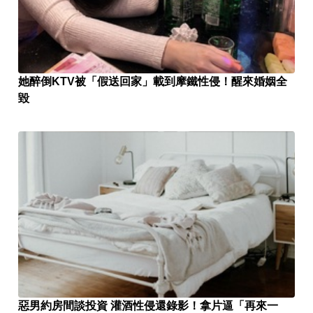
她醉倒KTV被「假送回家」載到摩鐵性侵！醒來婚姻全
毀
惡男約房間談投資 灌酒性侵還錄影！拿片逼「再來一