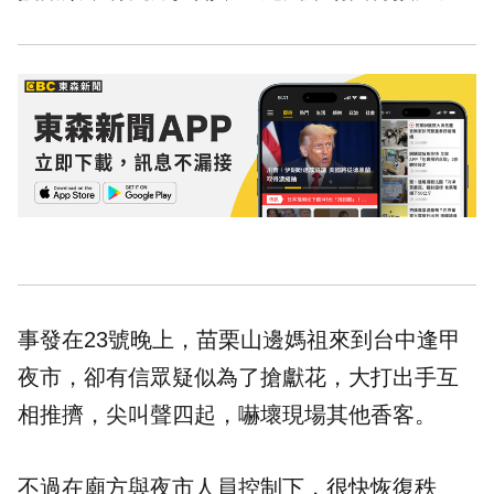
事發在23號晚上，苗栗山邊媽祖來到台中逢甲
夜市，卻有信眾疑似為了搶獻花，大打出手互
相推擠，尖叫聲四起，嚇壞現場其他香客。
不過在廟方與夜市人員控制下，很快恢復秩