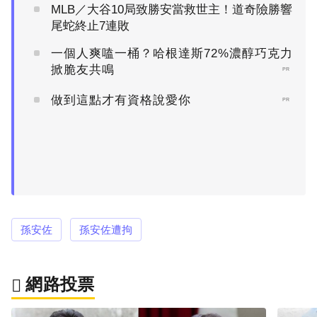
MLB／大谷10局致勝安當救世主！道奇險勝響
尾蛇終止7連敗
一個人爽嗑一桶？哈根達斯72%濃醇巧克力
掀脆友共鳴
PR
做到這點才有資格說愛你
PR
孫安佐
孫安佐遭拘
網路投票