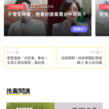
240人已投
7天後結束
單選
6天
不管支持誰，您看好誰當選台中市長？
您支
投票去
上一篇
下一篇
密室逃脫「吊死鬼」奪命！
沒路硬闖！休旅車闖紅燈撞
女員工母首發聲：真的很不
騎士 衝入幼兒園
甘心
推薦閱讀
PR