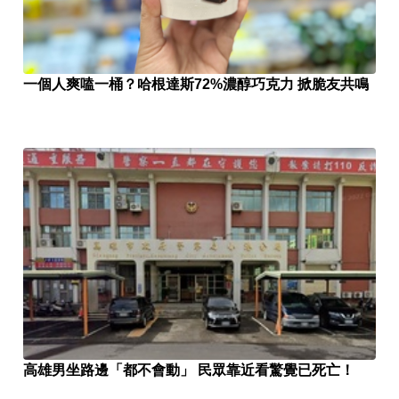
一個人爽嗑一桶？哈根達斯72%濃醇巧克力 掀脆友共鳴
高雄男坐路邊「都不會動」 民眾靠近看驚覺已死亡！