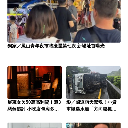
獨家／鳳山青年夜市將搬遷第七次 新場址首曝光
屏東女欠50萬高利貸！遭3
影／國道雨天驚魂！小貨
惡煞追討 小吃店包廂多次
車疑遇水漂「方向盤抓不
性侵
住」翻車