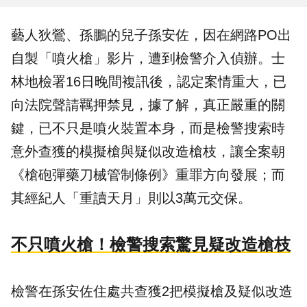
藝人狄鶯、孫鵬的兒子
孫安佐
，因在網路PO出
自製「噴火槍」影片，遭到檢警介入偵辦。士
林地檢署16日晚間複訊後，認定案情重大，已
向法院聲請羈押禁見，據了解，真正嚴重的關
鍵，已不只是噴火裝置本身，而是檢警搜索時
意外查獲的模擬槍與疑似改造槍枝，讓全案朝
《槍砲彈藥刀械管制條例》重罪方向發展；而
其經紀人「重讀天月」則以3萬元交保。
不只噴火槍！檢警搜索驚見疑改造槍枝
檢警在孫安佐住處共查獲2把模擬槍及疑似改造