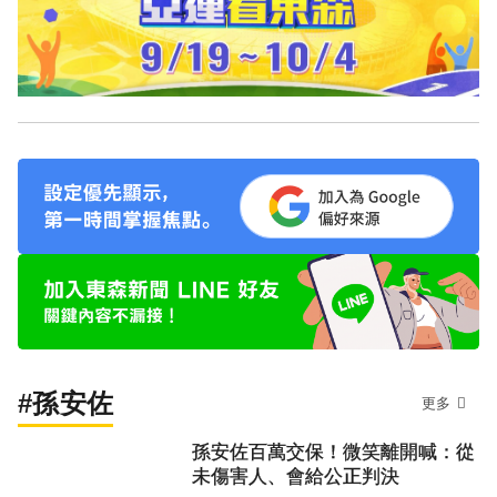
#孫安佐
更多
孫安佐百萬交保！微笑離開喊：從
未傷害人、會給公正判決