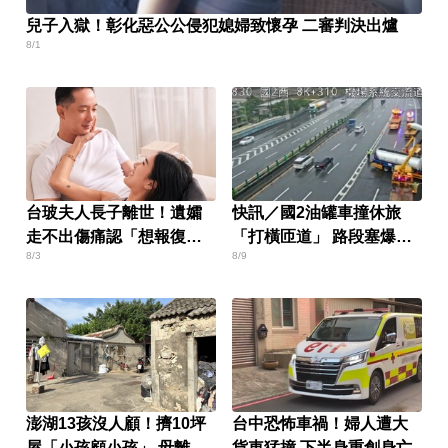
兒子入獄！彰化惡公公侵犯媳婦致懷孕 二審判決出爐
8/1
台玻夫人長子離世！遺孀
快訊／國2油罐車撞休旅
走不出傷痛認「想報復」
「打橫匝道」 路段塞爆
8/3
8/9
心聲曝
了！
澎湖13孩沒人顧！擠10坪
台中恐怖車禍！婦人遭大
屋「小孩顧小孩」 母離家
貨車猛撞 下半身重創身亡