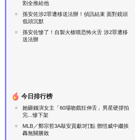
割全推給他
孫安佐涉2罪遭移送法辦！偵訊結束 面對鏡頭
低頭沉默
孫安佐慘了！自製火槍噴恐怖火舌 涉2罪遭移
送法辦
今日排行榜
她砸錢演女主「60場吻戲狂伸舌」男星硬撐拍
完...慘下架
MLB／鄭宗哲3A敲安貢獻3打點 鄧愷威中繼挨
轟無關勝敗