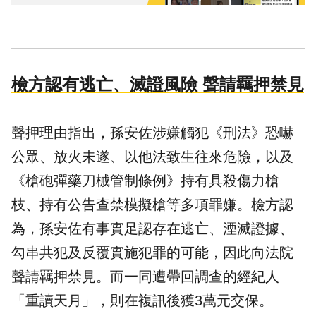
檢方認有逃亡、滅證風險 聲請羈押禁見
聲押理由指出，孫安佐涉嫌觸犯《刑法》恐嚇
公眾、放火未遂、以他法致生往來危險，以及
《槍砲彈藥刀械管制條例》持有具殺傷力槍
枝、持有公告查禁模擬槍等多項罪嫌。檢方認
為，孫安佐有事實足認存在逃亡、湮滅證據、
勾串共犯及反覆實施犯罪的可能，因此向法院
聲請羈押禁見。而一同遭帶回調查的經紀人
「重讀天月」，則在複訊後獲3萬元交保。