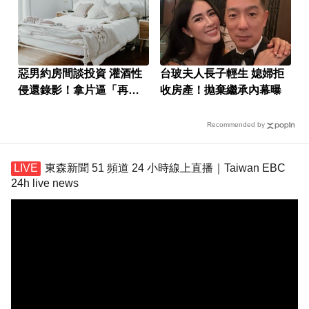
惡男約房間談投資 灌酒性
台玻夫人長子輕生 媳婦拒
侵還錄影！拿片逼「再來
收房產！拋棄繼承內幕曝
一次」
Recommended by
東森新聞 51 頻道 24 小時線上直播｜Taiwan EBC
24h live news