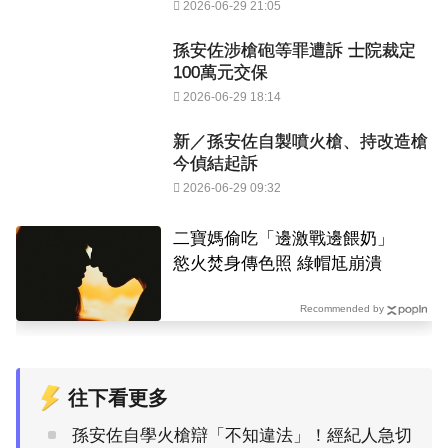
2026-06-29 21:05
孫安佐涉槍砲等罪遭訴 士院裁定
100萬元交保
2026-06-29 18:14
新／孫安佐自製噴火槍、持改造槍
今偵結起訴
2026-06-29 09:32
二寶媽偷吃「邊激戰邊餵奶」
慾火焚身傳色照 綠帽尪崩潰
Recommended by
往下看更多
孫安佐自學火槍辯「不知違法」！經紀人急切