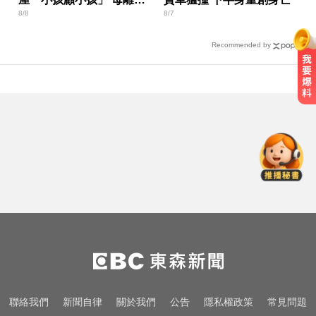
8/8
8/7
帶走補助金
Recommended by
MLB／費爾柴德一度成自由球員 簽
小聯盟約重回水手3A
俄軍空襲烏克蘭首都基輔及周邊區
域 造成4人喪命
AI「成人伴侶」機器人真的來了！
可喬165種姿勢售價曝
MLB／費爾柴德一度成自由球員 簽
小聯盟約重回水手3A
俄軍空襲烏克蘭首都基輔及周邊區
聯絡我們
新聞自律
關於我們
公告
隱私權政策
常見問題
域 造成4人喪命