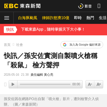
42歲情色女星要結婚了！甜嫁「前職棒選手」浪漫告白：迅速奪走我的心
白海豚颱風
律師詐慈濟10億
即時
熱門
吳東諺結婚10年超寵妻！「主動帶娃」羨煞人妻女星 她認了：心很酸
生活
下載東森App，隨時掌握天下大小事！
快訊
才連莊金鐘紅毯主持！夏和熙突曝「像被卡車撞」備賽狂操滿手繭
首頁
社會
加入為 Google 偏好來源
快訊／孫安佐實測自製噴火槍稱
「殺鼠」 檢方聲押
2026-05-16
21:38
責任編輯 黃心亮
00:00
孫安佐因在網路PO出自製「噴火槍」影片，遭到檢警介入偵
辦。（圖／東森新聞）