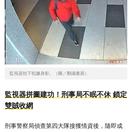
監視器拍下犯嫌身影。（圖／翻攝畫面）
監視器拼圖建功！刑事局不眠不休 鎖定
雙賊收網
刑事警察局偵查第四大隊接獲情資後，隨即成