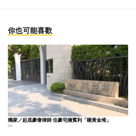
你也可能喜歡
獨家／起底豪奢律師 住豪宅擁賓利「睡黃金堆」
8/6