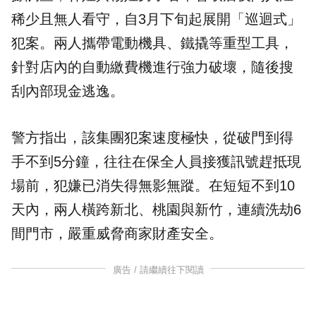
稀少且無人看守，自3月下旬起展開「巡迴式」
犯案。兩人攜帶電動機具、鐵撬等重型工具，
針對店內的自動繳費機進行強力破壞，隨後搜
刮內部現金逃逸。
警方指出，該集團犯案速度極快，從破門到得
手不到5分鐘，往往在保全人員接獲訊號趕抵現
場前，犯嫌已消失得無影無蹤。在短短不到10
天內，兩人橫跨新北、桃園與新竹，連續洗劫6
間門市，嚴重威脅商家財產安全。
廣告 / 請繼續往下閱讀