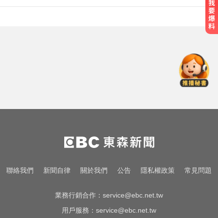
《唐伯虎》資深綠葉演員 黎彼得病
逝...好友悲痛證實
才宣佈停播一週！網紅「肥大叔」
突離世 團隊發聲證實
淑麗氣象／白海豚路徑變了！最快
明海警 未來一週降雨熱區曝
《唐伯虎》資深綠葉演員 黎彼得病
逝...好友悲痛證實
才宣佈停播一週！網紅「肥大叔」
聯絡我們
新聞自律
關於我們
公告
隱私權政策
常見問題
突離世 團隊發聲證實
業務行銷合作：
service@ebc.net.tw
用戶服務：
service@ebc.net.tw