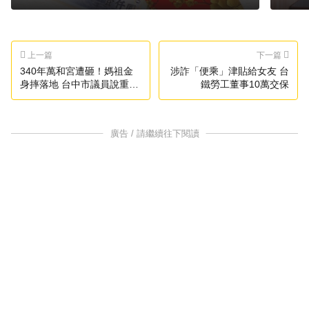
上一篇
下一篇
340年萬和宮遭砸！媽祖金
涉詐「便乘」津貼給女友 台
身摔落地 台中市議員說重話
鐵勞工董事10萬交保
了
廣告 / 請繼續往下閱讀