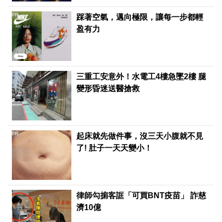
PR
踩著空氣，邁向極限，讓每一步都輕
盈有力
三重工安意外！水電工4樓急墜2樓 腿
變形昏迷送醫搶救
PR
起床就先做件事，沒三天小腹就不見
了! 肚子一天天變小！
律師勾掮客誆「可買BNT疫苗」 詐慈
濟10億