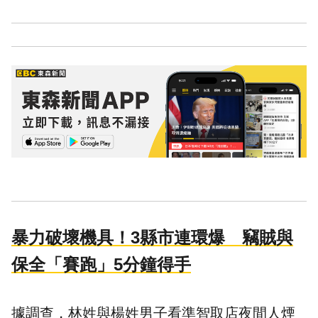
暴力破壞機具！3縣市連環爆 竊賊與
保全「賽跑」5分鐘得手
據調查，林姓與楊姓男子看準智取店夜間人煙