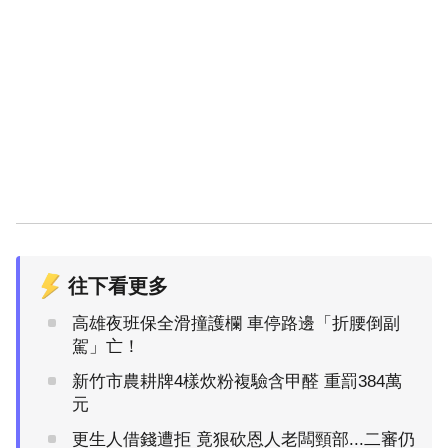
往下看更多
高雄夜班保全滑撞護欄 車停路邊「折腰倒副
駕」亡！
新竹市農耕牌4樣炊粉複驗含甲醛 重罰384萬
元
更生人借錢遭拒 竟狠砍恩人老闆頸部...二審仍