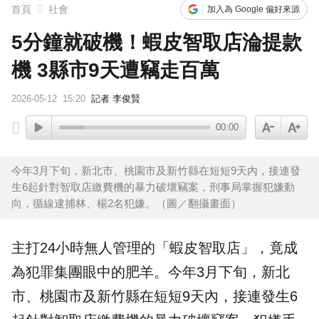
首頁
社會
加入為 Google 偏好來源
5分鐘就破機！蝦皮智取店淪提款
機 3縣市9天遭竊走百萬
2026-05-12
15:20
記者 李俊賢
00:00
今年3月下旬，新北市、桃園市及新竹縣在短短9天內，接連發
生6起針對智取店繳費機的暴力破壞竊案，刑事局掌握犯嫌動
向，循線逮捕林、楊2名犯嫌。（圖／翻攝畫面）
主打24小時無人管理的「
蝦皮智取店
」，竟成
為犯罪集團眼中的肥羊。今年3月下旬，新北
市、桃園市及新竹縣在短短9天內，接連發生6