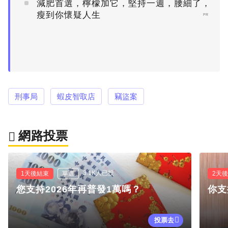
減肥首選，檸檬加它，堅持一週，腰細了，
瘦到你懷疑人生
PR
刑事局
蝦皮智取店
竊盜案
網路投票
3.1K人已投
1天後結束
單選
2天
您支持2026年再普發1萬嗎？
你支
投票去