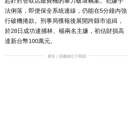
起針對智取店繳費機的暴力破壞竊案。犯嫌手
法俐落，即便保全系統連線，仍能在5分鐘內強
行破機捲款。
刑事局
獲報後展開跨縣市追緝，
於28日成功逮捕林、楊兩名主嫌，初估財損高
達新台幣100萬元。
廣告 / 請繼續往下閱讀