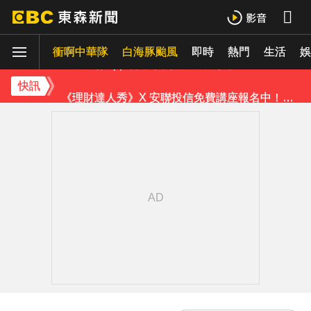
《理財達人秀》X 安聯投信免費講座報名中！搶先卡位 2027
衝啊中華隊
下載東森App，隨時掌握天下大小事！
白海豚颱風
即時
熱門
生活
娛
《理財達人秀》X 安聯投信免費講座報名中！搶先卡位 2027
快訊