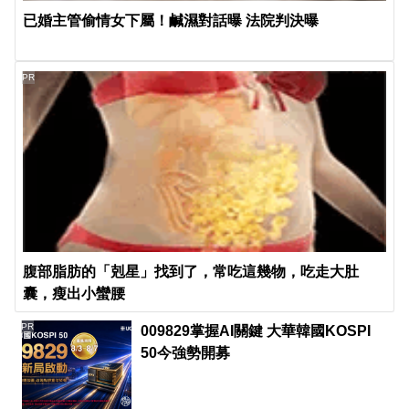
已婚主管偷情女下屬！鹹濕對話曝 法院判決曝
PR
腹部脂肪的「剋星」找到了，常吃這幾物，吃走大肚
囊，瘦出小蠻腰
PR
009829掌握AI關鍵 大華韓國KOSPI
50今強勢開募