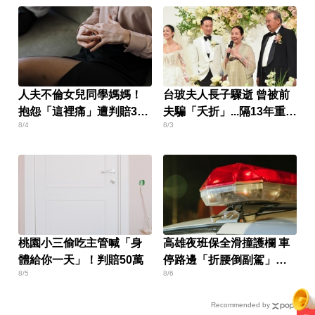
人夫不倫女兒同學媽媽！
台玻夫人長子驟逝 曾被前
抱怨「這裡痛」遭判賠30
夫騙「夭折」...隔13年重逢
8/4
8/3
萬
相認
桃園小三偷吃主管喊「身
高雄夜班保全滑撞護欄 車
體給你一天」！判賠50萬
停路邊「折腰倒副駕」
8/5
8/6
亡！
Recommended by