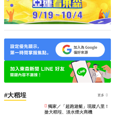
#大稻埕
更多
獨家／「超跑遊艇」現蹤八里！
搶大稻埕、淡水煙火商機