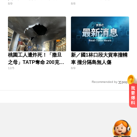
8/9
8/8
性遭送辦
張
桃園工人遭炸死！「撒旦
新／國1林口段大貨車撞轎
之母」TATP奪命 200克就
車 撞分隔島無人傷
12/5
8/9
能毀客機
Recommended by
出國注意！2國拒台人入境、扣護照
遣返 外交部證實了
跌倒竟成致命殺手？醫揭長輩防骨
鬆失智三關鍵