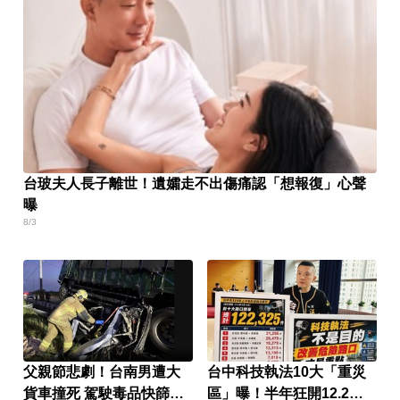
台玻夫人長子離世！遺孀走不出傷痛認「想報復」心聲
曝
8/3
父親節悲劇！台南男遭大
台中科技執法10大「重災
貨車撞死 駕駛毒品快篩陽
區」曝！半年狂開12.2萬