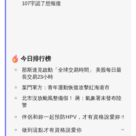
107字認了想報復
今日排行榜
那斯達克啟動「全球交易時間」 美股每日最
長交易23小時
葉門軍方：青年運動恢復攻擊紅海港市
北市沒放颱風整備假！ 蔣：氣象署未發布陸
警
伴侶和妳一起預防HPV，才有資格說愛妳！
PR
做到這點才有資格說愛你
PR