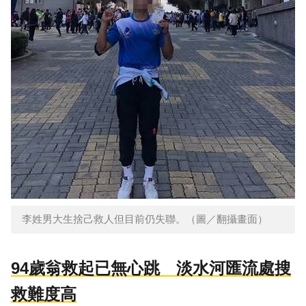
李姓男大生捨己救人但目前仍失聯。（圖／翻攝畫面）
94歲翁救起已無心跳 淡水河匯流處搜
救難度高