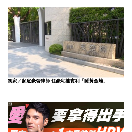
獨家／起底豪奢律師 住豪宅擁賓利「睡黃金堆」
PR