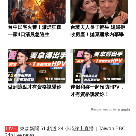
台中民宅火警！濃煙狂竄
台玻夫人長子輕生 媳婦拒
一家4口清晨急逃生
收房產！拋棄繼承內幕曝
PR
PR
做到這點才有資格說愛你
伴侶和妳一起預防HPV，
才有資格說愛妳！
Recommended by
東森新聞 51 頻道 24 小時線上直播｜Taiwan EBC
24h live news