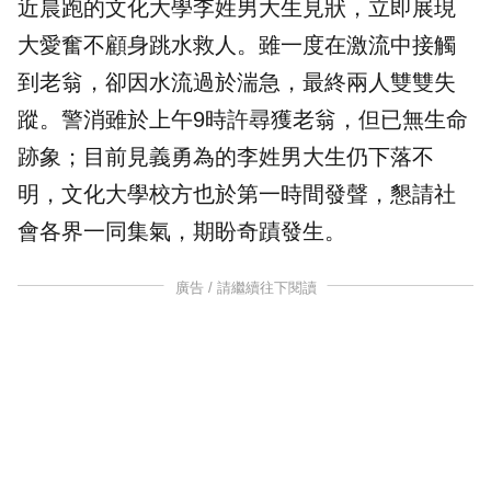
近晨跑的
文化大學
李姓男大生見狀，立即展現
大愛奮不顧身跳水
救人
。雖一度在激流中接觸
到老翁，卻因水流過於湍急，最終兩人雙雙失
蹤。警消雖於上午9時許尋獲老翁，但已無生命
跡象；目前見義勇為的李姓男大生仍下落不
明，文化大學校方也於第一時間發聲，懇請社
會各界一同集氣，期盼奇蹟發生。
廣告 / 請繼續往下閱讀