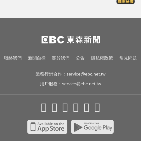
台股資金大轉彎？ 達人揭背後關
鍵：玩法完全不一樣
出國注意！2國拒台人入境、扣護照
遣返 外交部證實了
跌倒竟成致命殺手？醫揭長輩防骨
聯絡我們
新聞自律
關於我們
公告
隱私權政策
常見問題
鬆失智三關鍵
業務行銷合作：
service@ebc.net.tw
用戶服務：
service@ebc.net.tw