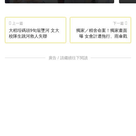
上一篇
下一篇
大稻埕碼頭9旬翁墜河 文大
獨家／精舍命案！獨家畫面
校隊生跳河救人失聯
曝 女會計遭拖行、雨傘戳
廣告 / 請繼續往下閱讀