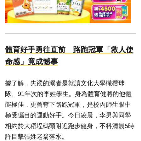
體育好手勇往直前 路跑冠軍「救人使
命感」竟成憾事
據了解，失蹤的溺者是就讀文化大學橄欖球
隊、91年次的李姓學生。身為體育健將的他體
能極佳，更曾奪下路跑冠軍，是校內師生眼中
極受矚目的運動好手。今日凌晨，李男與同學
相約於大稻埕碼頭附近跑步健身，不料清晨5時
許目擊張姓老翁落水。