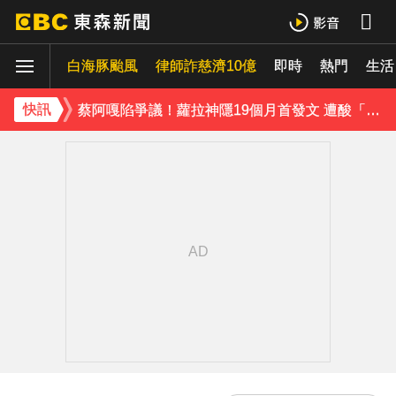
泰男團Dragon 5男星爆死訊！騎單車離家失聯 陳屍河中驚見「20公斤重物」
白海豚颱風
律師詐慈濟10億
即時
熱門
生活
女星告別9年演藝圈！轉行當計程車司機 曝收入：比演員賺更多
蔡阿嘎陷爭議！蘿拉神隱19個月首發文 遭酸「詐騙集團回歸」回應了
快訊
下載東森App，隨時掌握天下大小事！
全台連鎖咖啡聲量前10名榜單出爐 「這家」壓倒性奪冠