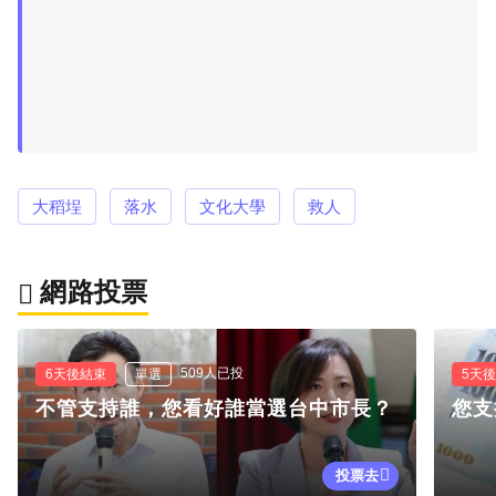
大稻埕
落水
文化大學
救人
網路投票
509人已投
6天後結束
單選
5天
不管支持誰，您看好誰當選台中市長？
您支
投票去