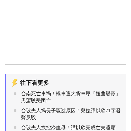
往下看更多
台南死亡車禍！轎車遭大貨車壓「扭曲變形」
男駕駛受困亡
台玻夫人揭長子驟逝原因！兒媳譚以欣71字發
聲反駁
台玻夫人挨控冷血母！譚以欣完成亡夫遺願