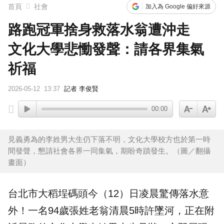
首頁
社會
加入為 Google 偏好來源
路跑冠軍捨身救落水翁遭沖走
文化大學悲慟發聲：請各界集氣
祈福
2026-05-12
13:37
記者 李俊賢
00:00
見義勇為的李姓男大生仍下落不明，文化大學校方也於第一時
間發聲，懇請社會各界一同集氣，期盼奇蹟發生。（圖／翻攝
畫面）
台北市
大稻埕
碼頭今（12）日凌晨驚傳
落水
意
外！一名94歲張姓老翁清晨5時許墜河，正在附