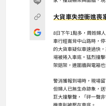
大貨車失控衝進喪家
8日下午1點多，周姓婦
車行經崙背中山路時，停
的大貨車疑似車速過快，
場被捲入車底。猛烈撞擊
架鋁架，連圍牆與電箱也
警消獲報到場時，現場留
但婦人已無生命跡象，送
巨大撞擊聲，「砰一聲非
機車則被壓在車底。