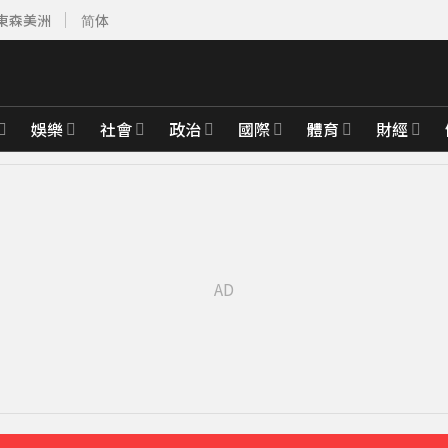
東森美洲
简体
娛樂
社會
政治
國際
體育
財經
運
14分鐘前
天
49分鐘前
先卡位 2027