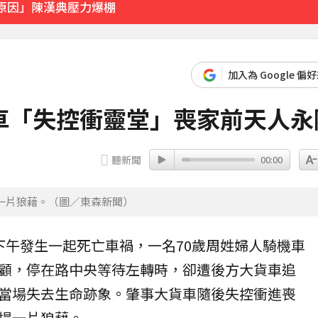
實原因」陳漢典壓力爆棚
運
加入為 Google 偏
14分鐘前
車「失控衝靈堂」喪家前天人永
聽新聞
00:00
一片狼藉。（圖／東森新聞）
下午發生一起死亡
車禍
，一名70歲周姓婦人騎機車
顧，停在路中央等待左轉時，卻遭後方大貨車追
當場失去生命跡象。肇事大貨車隨後失控衝進喪
場一片狼藉。