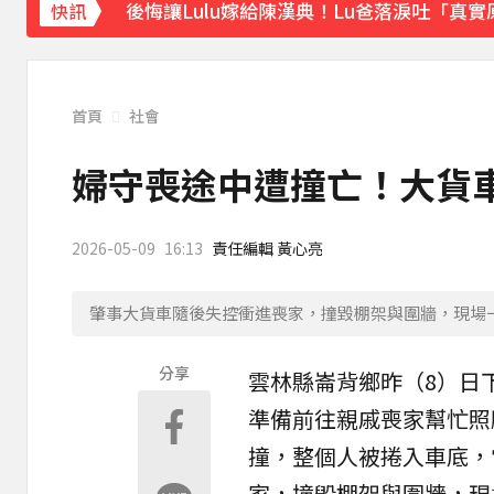
後悔讓Lulu嫁給陳漢典！Lu爸落淚吐「真
快訊
下載東森App，隨時掌握天下大小事！
今關公誕辰可求財！3種神像 拜錯恐影響財
首頁
社會
婦守喪途中遭撞亡！大貨
2026-05-09
16:13
責任編輯 黃心亮
肇事大貨車隨後失控衝進喪家，撞毀棚架與圍牆，現場
分享
雲林
縣
崙背
鄉昨（8）日
準備前往親戚
喪家
幫忙照
撞，整個人被捲入車底，
家，撞毀棚架與圍牆，現