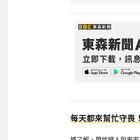
每天都來幫忙守喪
據了解，周姓婦人與喪家