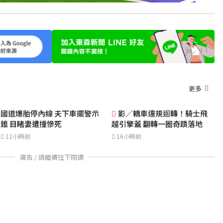
更多
國道爆胎停內線 夫下車擺警示
影／轎車違規迴轉！騎士飛
錐 目睹妻遭撞慘死
越引擎蓋 翻轉一圈奇蹟落地
12小時前
16小時前
廣告 / 請繼續往下閱讀