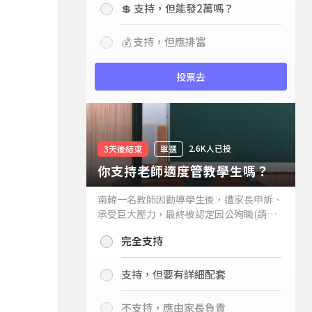
💲 支持，但能發2萬嗎？
💰 支持，但應排富
投票去
2.6K人已投
3天後結束
單選
你支持老師適度管教學生嗎？
南韓一名教師因勸導學生後，遭家長申訴、
承受巨大壓力，最終被認定因公殉職(請見
下列新聞)，引發外界關注教師教權。請問
完全支持
你支持老師適度管教學生嗎？
支持，但要有詳細配套
不支持，應由家長負責