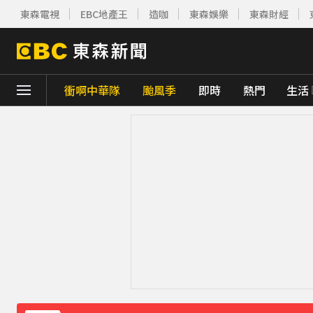
東森電視
EBC地產王
造咖
東森娛樂
東森財經
衝啊中華隊
颱風季
即時
熱門
生活
下載東森App，隨時掌握天下大小事！
今關公誕辰可求財！3種神像 拜錯恐影響財
快訊／白海豚近逼！龜山島今起預警性封島4
《理財達人秀》X 安聯投信免費講座報名中！搶