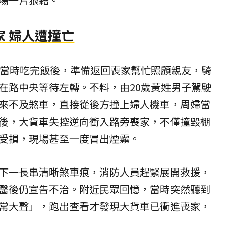
 婦人遭撞亡
人當時吃完飯後，準備返回喪家幫忙照顧親友，騎
在路中央等待左轉。不料，由20歲黃姓男子駕駛
來不及煞車，直接從後方撞上婦人機車，周婦當
後，大貨車失控逆向衝入路旁喪家，不僅撞毀棚
受損，現場甚至一度冒出煙霧。
下一長串清晰煞車痕，消防人員趕緊展開救援，
醫後仍宣告不治。附近民眾回憶，當時突然聽到
常大聲」，跑出查看才發現大貨車已衝進喪家，