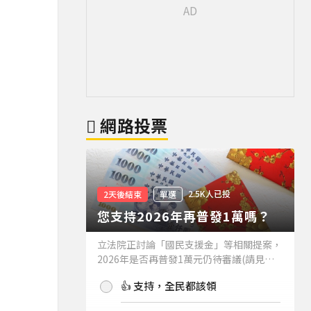
網路投票
2.5K人已投
2天後結束
單選
您支持2026年再普發1萬嗎？
立法院正討論「國民支援金」等相關提案，
2026年是否再普發1萬元仍待審議(請見下
方新聞)。如果2026年再普發1萬元，你支
👍 支持，全民都該領
持嗎？