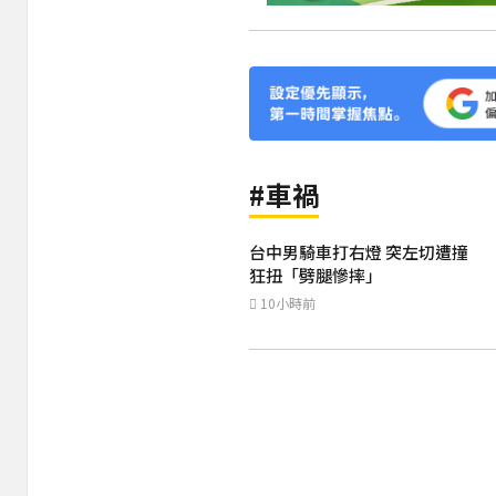
#車禍
台中男騎車打右燈 突左切遭撞
狂扭「劈腿慘摔」
10小時前