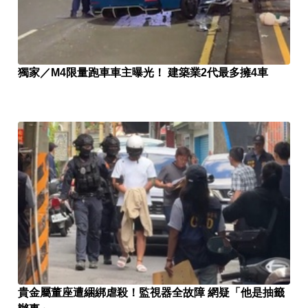
獨家／M4限量跑車車主曝光！ 建築業2代最多擁4車
貴金屬董座遭綑綁虐殺！監視器全故障 網疑「他是抽籤