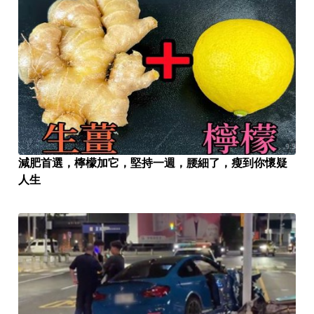
減肥首選，檸檬加它，堅持一週，腰細了，瘦到你懷疑
人生