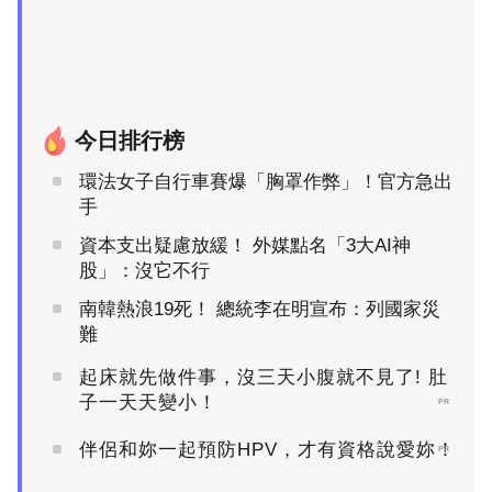
今日排行榜
環法女子自行車賽爆「胸罩作弊」！官方急出
手
資本支出疑慮放緩！ 外媒點名「3大AI神
股」：沒它不行
南韓熱浪19死！ 總統李在明宣布：列國家災
難
起床就先做件事，沒三天小腹就不見了! 肚
子一天天變小！
PR
伴侶和妳一起預防HPV，才有資格說愛妳！
PR