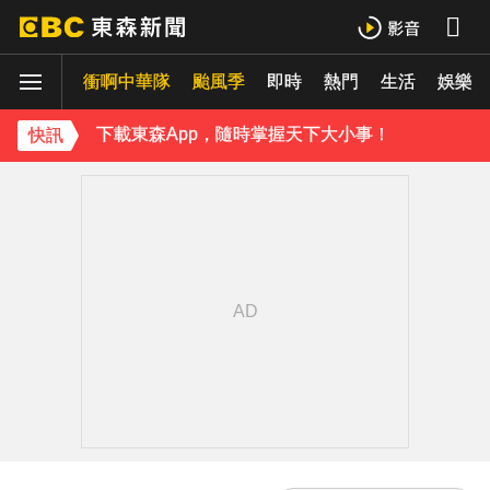
曾號召反女權集會！36歲網紅陳屍住處 死因待查
衝啊中華隊
颱風季
即時
熱門
生活
娛樂
下載東森App，隨時掌握天下大小事！
快訊
《理財達人秀》X 安聯投信免費講座報名中！搶先卡位 2027