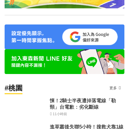
#桃園
更多
悚！2騎士半夜遭掉落電線「勒
頸」台電歉：劣化斷線
11小時前
進草叢後失聯5小時！搜救犬靠1線