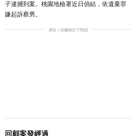
子逮捕到案。桃園地檢署近日偵結，依
遺棄
罪
嫌起訴蔡男。
廣告 / 請繼續往下閱讀
回顧案發經過