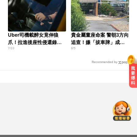
Uber司機載醉女竟伸狼
貴金屬董座命案 警朝3方向
爪！拉進後座性侵還錄影
追查！嫌「拔車牌」成破
7/10
8/5
二審判4年
案關鍵
Recommended by
快訊／台糖開告福懋！致癌油風波
害下架 估損失2.43億
潛水正妹李潤潤36歲離世！ 最後貼
文4字惹淚
PLG／台籃震撼彈！林秉聖返台加
盟洋基工程