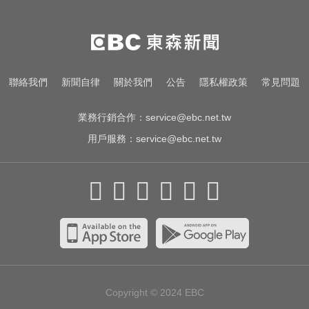
快訊／台糖開告福懋！致癌油風波
害下架 估損失2.43億
潛水正妹李潤潤36歲離世！ 最後貼
聯絡我們
新聞自律
關於我們
公告
隱私權政策
常見問題
文4字惹淚
業務行銷合作：
service@ebc.net.tw
用戶服務：
service@ebc.net.tw
Copyright © 2024
EBC