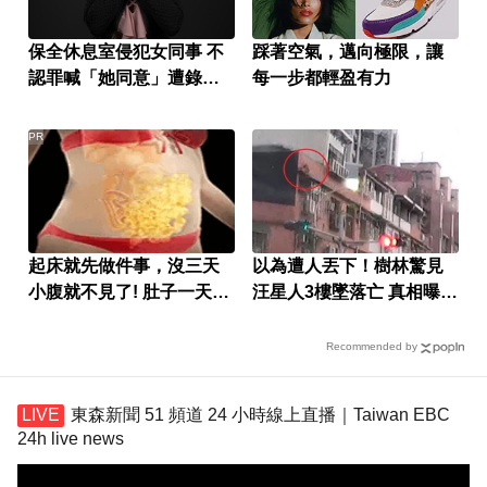
保全休息室侵犯女同事 不
踩著空氣，邁向極限，讓
認罪喊「她同意」遭錄音
每一步都輕盈有力
打臉
PR
起床就先做件事，沒三天
以為遭人丟下！樹林驚見
小腹就不見了! 肚子一天天
汪星人3樓墜落亡 真相曝光
變小！
飼主挨罰1.5萬
Recommended by
東森新聞 51 頻道 24 小時線上直播｜Taiwan EBC
24h live news