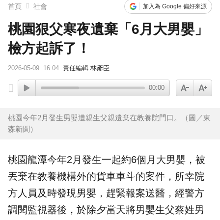
首頁
社會
加入為 Google 偏好來源
桃園狠父寒夜遺棄「6月大男嬰」
檢方起訴了！
2026-05-09
16:04
責任編輯 林彥臣
00:00
桃園今年2月發生男嬰遭親生父親遺棄在教養院門口。（圖／東
森新聞）
桃園
龍潭
今年2月發生一起約6個月大
男嬰
，被
丟棄在教養機構外的貨車車斗的案件，所幸院
方人員及時發現男嬰，趕緊報案送醫，經警方
調閱監視器後，於除夕當天將男嬰生父蔡姓男