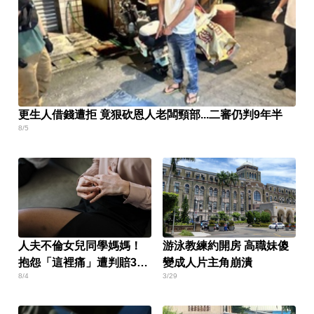
更生人借錢遭拒 竟狠砍恩人老闆頸部...二審仍判9年半
8/5
人夫不倫女兒同學媽媽！
游泳教練約開房 高職妹傻
抱怨「這裡痛」遭判賠30
變成人片主角崩潰
8/4
3/29
萬