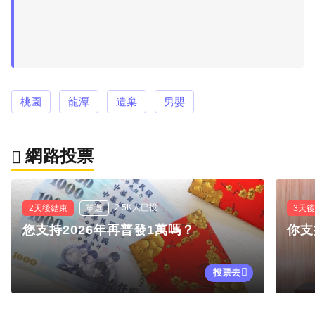
桃園
龍潭
遺棄
男嬰
網路投票
2.5K人已投
2天後結束
單選
3天
您支持2026年再普發1萬嗎？
你支
投票去