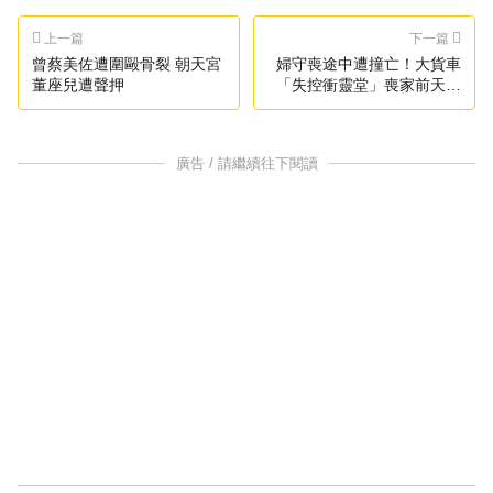
上一篇
下一篇
曾蔡美佐遭圍毆骨裂 朝天宮
婦守喪途中遭撞亡！大貨車
董座兒遭聲押
「失控衝靈堂」喪家前天人
永隔
廣告 / 請繼續往下閱讀