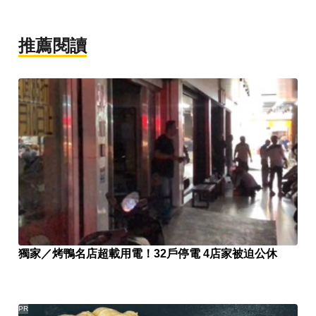
推薦閱讀
獨家／烤鴨名店超載用電！32戶停電 4店家被迫公休
PR