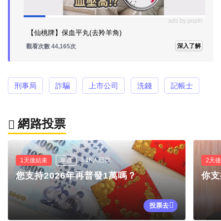
ads by popIn
【仙桃牌】保血平丸(去羚羊角)
深入了解
觀看次數 44,165次
刑事局
詐騙
上市公司
洗錢
記帳士
網路投票
3.1K人已投
1天後結束
單選
2天
您支持2026年再普發1萬嗎？
你支
投票去