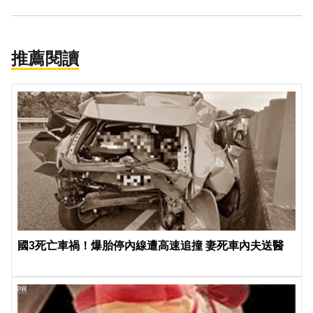
推薦閱讀
國3死亡車禍！爆胎停內線遭高速追撞 妻死車內夫送醫
PR