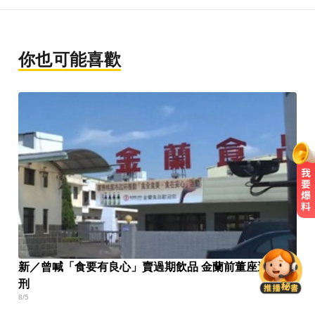
你也可能喜歡
環法女子自行車賽爆「胸罩作
弊」！官方急出手
白海豚逼近放颱風假？蔣萬安說話
新／曾喊「食要有良心」賣過期飲品 金蘭前董座遭求重
了
刑
8/5
愛玩車／帕加尼螺絲超貴 可買保時