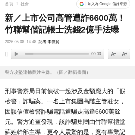
首頁
社會
加入為 Google 偏好來源
新／上市公司高管遭詐6600萬！
竹聯幫偕記帳士洗錢2億手法曝
2026-05-08
14:48
記者 李俊賢
00:00
警方攻堅逮捕蘇姓主嫌。（圖／翻攝畫面）
刑事警察局日前偵破一起涉及金額龐大的「假
檢警」
詐騙
案。一名上市集團高階主管莊女，
因誤信假檢警詐騙電話遭騙走高達6600萬餘
元。警方追查發現，該詐騙集團由竹聯幫禮堂
蘇姓幹部主導，更令人震驚的是，竟有專業
記