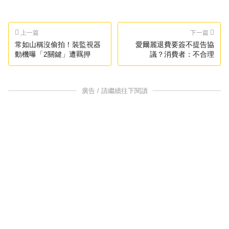
上一篇
下一篇
常如山稱沒偷拍！裝監視器
愛爾麗退費要簽不提告協
動機曝「2關鍵」遭羈押
議？消費者：不合理
廣告 / 請繼續往下閱讀