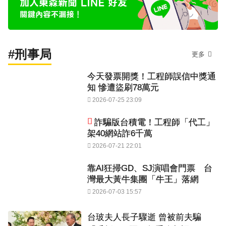
#刑事局
更多
今天發票開獎！工程師誤信中獎通
知 慘遭盜刷78萬元
2026-07-25 23:09
詐騙版台積電！工程師「代工」
架40網站詐6千萬
2026-07-21 22:01
靠AI狂掃GD、SJ演唱會門票 台
灣最大黃牛集團「牛王」落網
2026-07-03 15:57
台玻夫人長子驟逝 曾被前夫騙