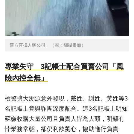
警方直搗人頭公司。（圖／翻攝畫面）
專業失守 3記帳士配合買賣公司「風
險內控全無」
檢警擴大溯源意外發現，戴姓、謝姓、黃姓等3
名記帳士竟與詐團深度配合。這3名記帳士明知
蘇嫌收購大量公司且負責人皆為人頭，明顯有
悖業務常態，卻仍利欲薰心，協助進行負責