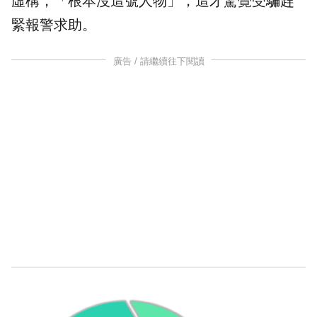
虛構，「根本沒這號人物」，這才驚覺受騙趕
緊報警求助。
廣告 / 請繼續往下閱讀