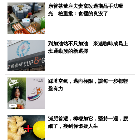
康普茶董座夫妻竄改過期品手法曝
光 檢重批：食裡的良沒了
PR
到加油站不只加油 來速咖啡成爲上
班通勤族的新選擇
PR
踩著空氣，邁向極限，讓每一步都輕
盈有力
PR
減肥首選，檸檬加它，堅持一週，腰
細了，瘦到你懷疑人生