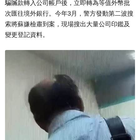
騙贓款轉入公司帳戶後，立即轉為等值外幣批
次匯往境外銀行。今年3月，警方發動第二波搜
索將蘇嫌檢肅到案，現場搜出大量公司印鑑及
變更登記資料。