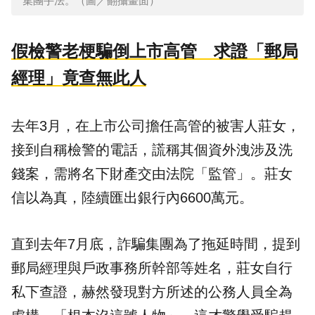
集團手法。（圖／翻攝畫面）
假檢警老梗騙倒上市高管 求證「郵局
經理」竟查無此人
去年3月，在
上市公司
擔任高管的被害人莊女，
接到自稱檢警的電話，謊稱其個資外洩涉及洗
錢案，需將名下財產交由法院「監管」。莊女
信以為真，陸續匯出銀行內6600萬元。
直到去年7月底，詐騙集團為了拖延時間，提到
郵局經理與戶政事務所幹部等姓名，莊女自行
私下查證，赫然發現對方所述的公務人員全為