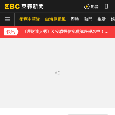
《理財達人秀》X 安聯投信免費講座報名中！搶先卡位 2027
衝啊中華隊
下載東森App，隨時掌握天下大小事！
白海豚颱風
即時
熱門
生活
娛
《理財達人秀》X 安聯投信免費講座報名中！搶先卡位 2027
快訊