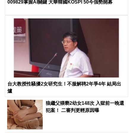
009829掌握AI關鍵 大華韓國KOSPI 50今強勢開募
台大教授性騷擾2女研究生！不服解聘2年爭4年 結局出
爐
狼繼父猥褻2幼女148次 入獄前一晚還
犯案！ 二審判更輕原因曝