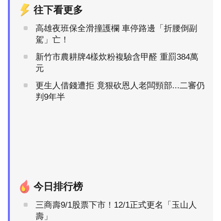
往下看更多
高雄夜班保全滑撞護欄 車停路邊「折腰倒副
駕」亡！
新竹市農耕牌4樣炊粉複驗含甲醛 重罰384萬
元
更生人借錢遭拒 竟狠砍恩人老闆頸部...二審仍
判9年半
今日排行榜
三商壽9/1股票下市！12/1正式更名「玉山人
壽」