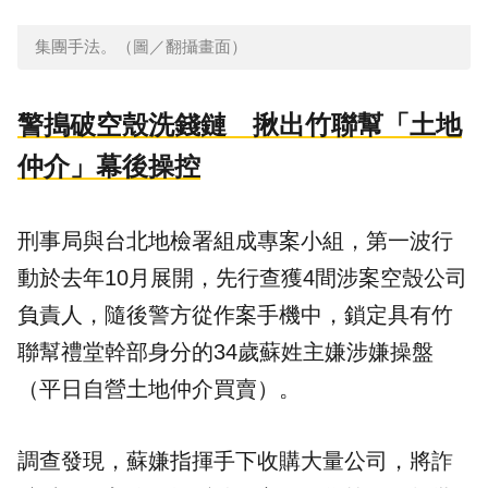
集團手法。（圖／翻攝畫面）
警搗破空殼洗錢鏈 揪出竹聯幫「土地
仲介」幕後操控
刑事局與台北地檢署組成專案小組，第一波行
動於去年10月展開，先行查獲4間涉案空殼公司
負責人，隨後警方從作案手機中，鎖定具有竹
聯幫禮堂幹部身分的34歲蘇姓主嫌涉嫌操盤
（平日自營土地仲介買賣）。
調查發現，蘇嫌指揮手下收購大量公司，將詐