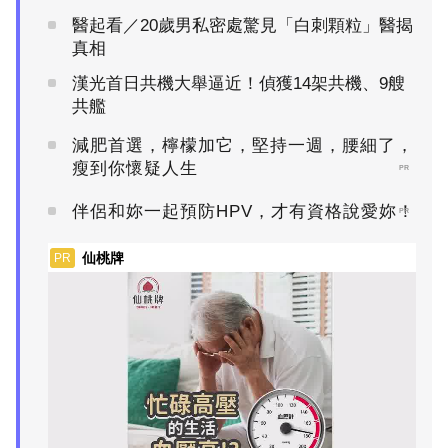
醫起看／20歲男私密處驚見「白刺顆粒」醫揭
真相
漢光首日共機大舉逼近！偵獲14架共機、9艘
共艦
減肥首選，檸檬加它，堅持一週，腰細了，
瘦到你懷疑人生
PR
伴侶和妳一起預防HPV，才有資格說愛妳！
PR
仙桃牌
PR