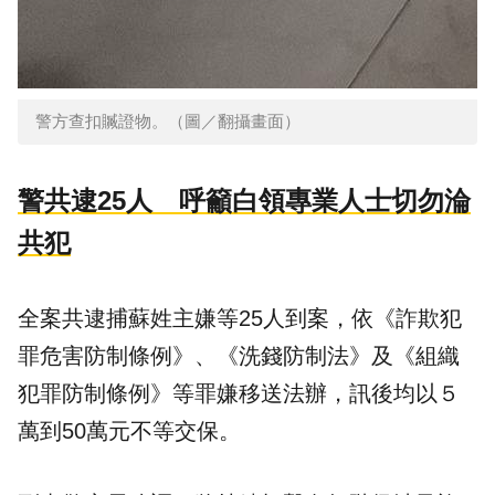
警方查扣贓證物。（圖／翻攝畫面）
警共逮25人 呼籲白領專業人士切勿淪
共犯
全案共逮捕蘇姓主嫌等25人到案，依《詐欺犯
罪危害防制條例》、《洗錢防制法》及《組織
犯罪防制條例》等罪嫌移送法辦，訊後均以５
萬到50萬元不等交保。