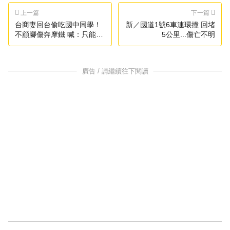
上一篇
下一篇
台商妻回台偷吃國中同學！
新／國道1號6車連環撞 回堵
不顧腳傷奔摩鐵 喊：只能趴
5公里...傷亡不明
著
廣告 / 請繼續往下閱讀