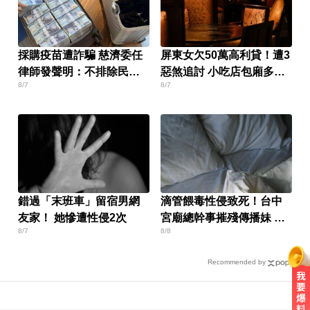
採購疫苗遭詐騙 慈濟委任
屏東女欠50萬高利貸！遭3
律師發聲明：不排除民事
惡煞追討 小吃店包廂多次
8/7
8/7
求償
性侵
錯過「末班車」留宿男網
滴管餵毒性侵致死！台中
友家！ 她慘遭性侵2次
宮廟總幹事摧殘傳播妹 下
8/7
8/8
場出爐
Recommended by