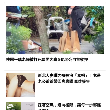
桃園平鎮老婦被打死陳屍客廳 8旬老公自首收押
新北人妻曬內褲被沾「嘉明」！竟是
老公爺爺帶回房磨蹭 氣炸提告
PR
踩著空氣，邁向極限，讓每一步都輕