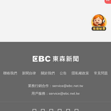
五角大廈再公開UFO檔案 飛官阿富
汗驚見「巨大三角形」
快訊／白海豚逼近！新竹縣尖石、
五峰「8校停課」
明天會放颱風假嗎？8縣市達「停班
課標準」
五角大廈再公開UFO檔案 飛官阿富
汗驚見「巨大三角形」
快訊／白海豚逼近！新竹縣尖石、
聯絡我們
新聞自律
關於我們
公告
隱私權政策
常見問題
五峰「8校停課」
業務行銷合作：
service@ebc.net.tw
用戶服務：
service@ebc.net.tw