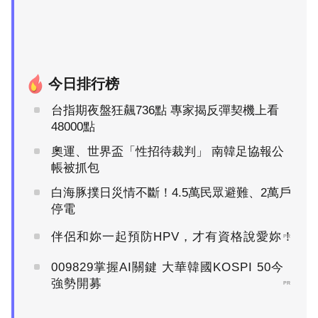
今日排行榜
台指期夜盤狂飆736點 專家揭反彈契機上看
48000點
奧運、世界盃「性招待裁判」 南韓足協報公
帳被抓包
白海豚撲日災情不斷！4.5萬民眾避難、2萬戶
停電
伴侶和妳一起預防HPV，才有資格說愛妳！
PR
009829掌握AI關鍵 大華韓國KOSPI 50今
強勢開募
PR