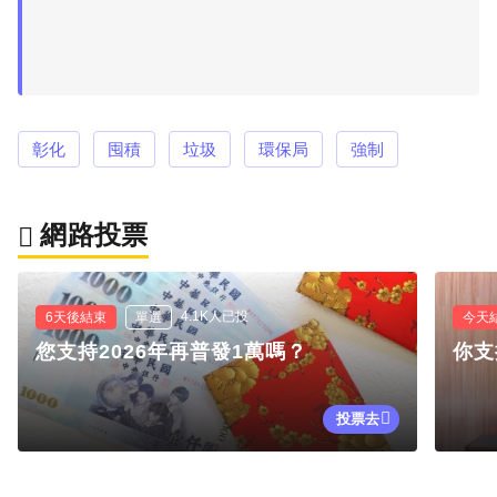
彰化
囤積
垃圾
環保局
強制
網路投票
4.1K人已投
6天後結束
單選
今天
您支持2026年再普發1萬嗎？
你支
投票去