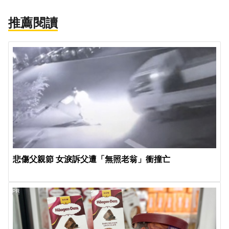
推薦閱讀
悲傷父親節 女淚訴父遭「無照老翁」衝撞亡
PR