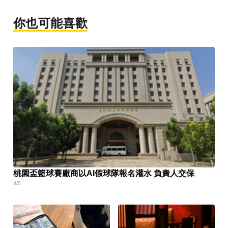
你也可能喜歡
桃園盃籃球賽廠商以AI假球隊報名灌水 負責人交保
8/8