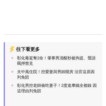
往下看更多
彰化毒駕奪2命！肇事男清醒秒被拘提、聲請
羈押禁見
夫中風住院！控愛妻與男師開房 法官這原因
判免賠
彰化男控老師偷吃妻子！2度進摩鐵全都錄 因
這理由判免賠