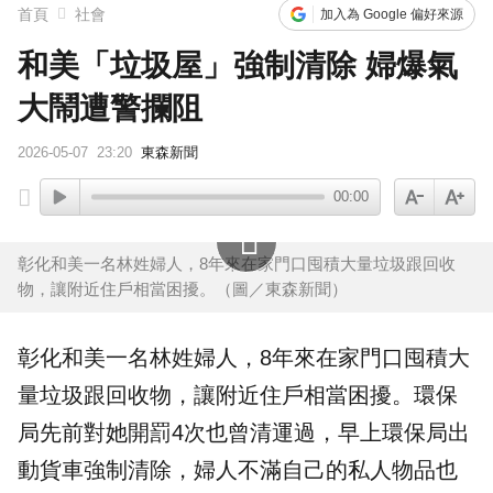
首頁
社會
加入為 Google 偏好來源
和美「垃圾屋」強制清除 婦爆氣
大鬧遭警攔阻
2026-05-07
23:20
東森新聞
00:00
彰化和美一名林姓婦人，8年來在家門口囤積大量垃圾跟回收
物，讓附近住戶相當困擾。（圖／東森新聞）
彰化
和美一名林姓婦人，8年來在家門口
囤積
大
量
垃圾
跟回收物，讓附近住戶相當困擾。
環保
局
先前對她開罰4次也曾清運過，早上環保局出
動貨車
強制
清除，婦人不滿自己的私人物品也