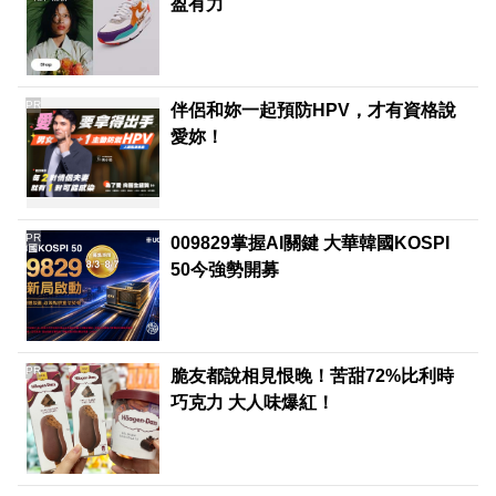
盈有力
PR
伴侶和妳一起預防HPV，才有資格說
愛妳！
PR
009829掌握AI關鍵 大華韓國KOSPI
50今強勢開募
PR
脆友都說相見恨晚！苦甜72%比利時
巧克力 大人味爆紅！