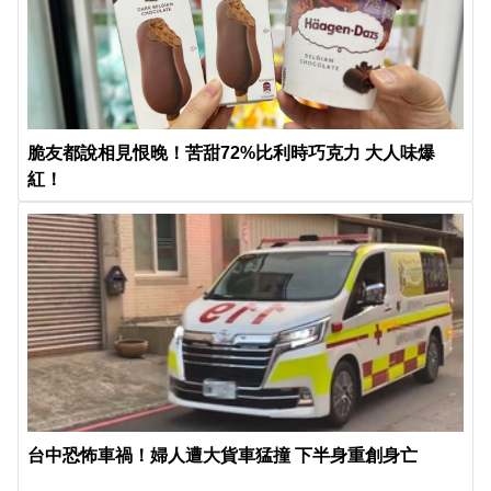
脆友都說相見恨晚！苦甜72%比利時巧克力 大人味爆
紅！
台中恐怖車禍！婦人遭大貨車猛撞 下半身重創身亡