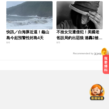
快訊／白海豚近逼！龜山
不捨女兒遭侵犯！美國老
島今起預警性封島4天
爸設局釣出惡狼 連轟2槍復
8/6
8/5
仇
Recommended by
愛玩車／越野神獸將歸來 三菱
Pajero預告亮相
40歲後身高縮水超過3公分嗎？小心
脊椎沈默骨折正在發生中
愛玩車／這Defender OCTA不僅猛