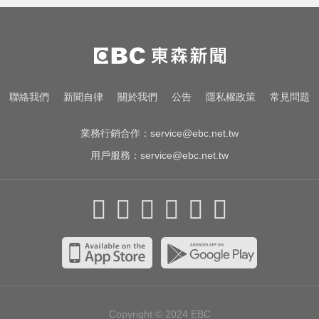
還很黑
愛玩車／越野神獸將歸來 三菱
Pajero預告亮相
40歲後身高縮水超過3公分嗎？小心
聯絡我們
新聞自律
關於我們
公告
隱私權政策
常見問題
脊椎沈默骨折正在發生中
業務行銷合作：
service@ebc.net.tw
用戶服務：
service@ebc.net.tw
Copyright © 2024
EBC