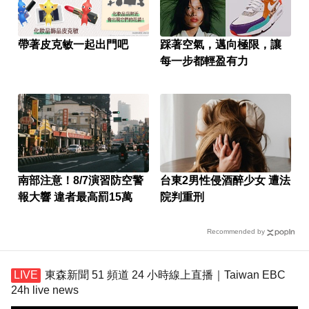
帶著皮克敏一起出門吧
踩著空氣，邁向極限，讓
每一步都輕盈有力
南部注意！8/7演習防空警
台東2男性侵酒醉少女 遭法
報大響 違者最高罰15萬
院判重刑
Recommended by
東森新聞 51 頻道 24 小時線上直播｜Taiwan EBC
24h live news