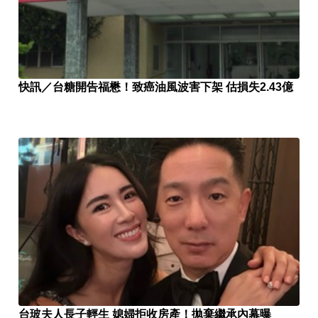
快訊／台糖開告福懋！致癌油風波害下架 估損失2.43億
台玻夫人長子輕生 媳婦拒收房產！拋棄繼承內幕曝