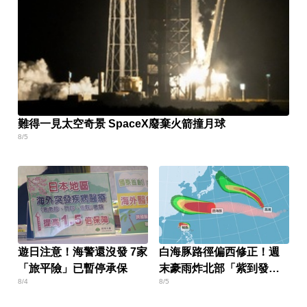
難得一見太空奇景 SpaceX廢棄火箭撞月球
8/5
遊日注意！海警還沒發 7家
白海豚路徑偏西修正！週
「旅平險」已暫停承保
末豪雨炸北部「紫到發
8/4
8/5
白」