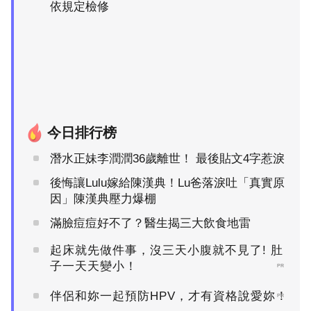
依規定檢修
今日排行榜
潛水正妹李潤潤36歲離世！ 最後貼文4字惹淚
後悔讓Lulu嫁給陳漢典！Lu爸落淚吐「真實原
因」陳漢典壓力爆棚
滿臉痘痘好不了？醫生揭三大飲食地雷
起床就先做件事，沒三天小腹就不見了! 肚
子一天天變小！
PR
伴侶和妳一起預防HPV，才有資格說愛妳！
PR