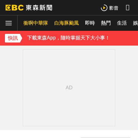
曾號召反女權集會！36歲網紅陳屍住處 死因待查
衝啊中華隊
下載東森App，隨時掌握天下大小事！
白海豚颱風
即時
熱門
生活
娛
《理財達人秀》X 安聯投信免費講座報名中！搶先卡位 2027
快訊