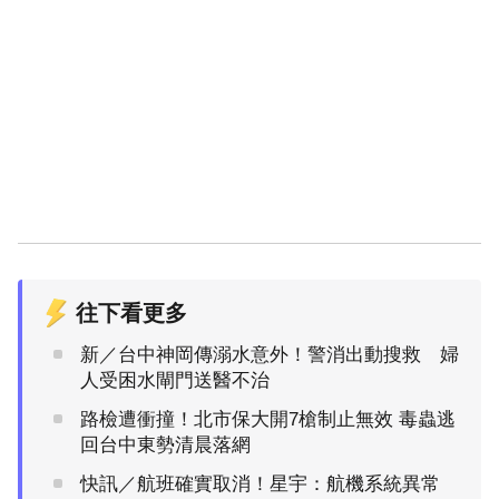
往下看更多
新／台中神岡傳溺水意外！警消出動搜救 婦
人受困水閘門送醫不治
路檢遭衝撞！北市保大開7槍制止無效 毒蟲逃
回台中東勢清晨落網
快訊／航班確實取消！星宇：航機系統異常