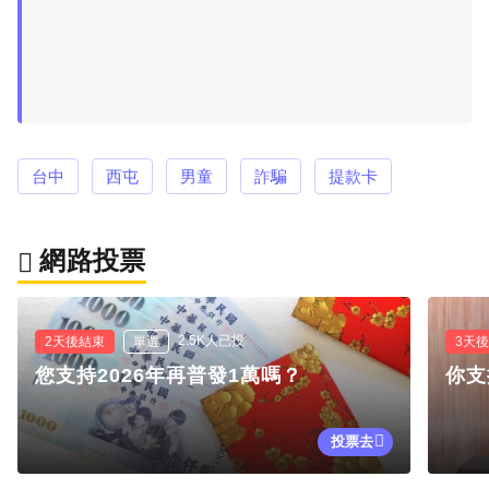
台中
西屯
男童
詐騙
提款卡
網路投票
2.5K人已投
2天後結束
單選
3天
您支持2026年再普發1萬嗎？
你支
投票去