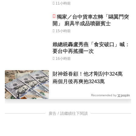
11小時前
獨家／台中貨車左轉「鷗翼門突
開」 廚具半成品噴砸賓士
15小時前
賴總統轟盧秀燕「食安破口」喊：
要台中再搖擺一次
16小時前
財神爺眷顧！他才剛刮中324萬
兩個月後再爽抱3243萬
Recommended by
廣告 / 請繼續往下閱讀