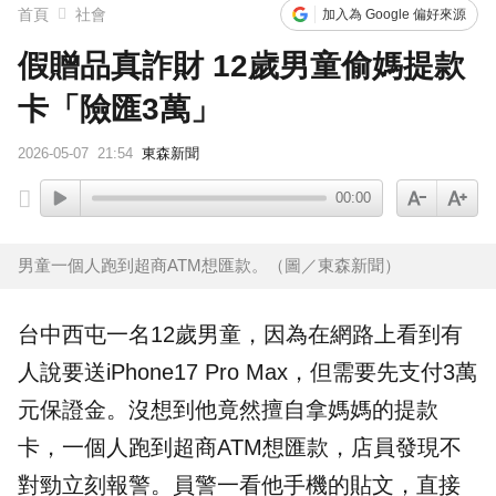
首頁
社會
加入為 Google 偏好來源
假贈品真詐財 12歲男童偷媽提款
卡「險匯3萬」
2026-05-07
21:54
東森新聞
00:00
男童一個人跑到超商ATM想匯款。（圖／東森新聞）
台中
西屯
一名12歲
男童
，因為在網路上看到有
人說要送iPhone17 Pro Max，但需要先支付3萬
元保證金。沒想到他竟然擅自拿媽媽的
提款
卡
，一個人跑到超商ATM想匯款，店員發現不
對勁立刻報警。員警一看他手機的貼文，直接