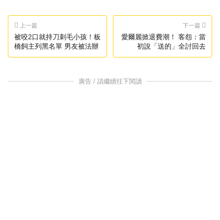
上一篇
下一篇
被咬2口就持刀刺毛小孩！板
愛爾麗掀退費潮！ 客怨：當
橋飼主列黑名單 男友被法辦
初說「送的」全討回去
廣告 / 請繼續往下閱讀