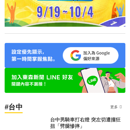
#台中
更多
台中男騎車打右燈 突左切遭撞狂
扭「劈腿慘摔」