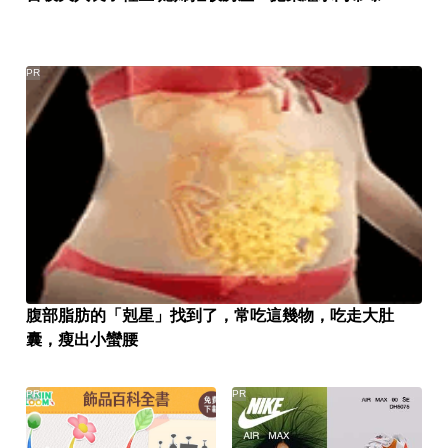
PR
腹部脂肪的「剋星」找到了，常吃這幾物，吃走大肚
囊，瘦出小蠻腰
PR
PR