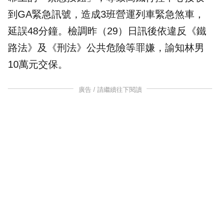
到GA緊急訊號，造成3班營運列車緊急煞車，
延誤48分鐘。檢調昨（29）日訊後依違反《鐵
路法》及《刑法》公共危險等罪嫌，諭知林男
10萬元交保。
廣告 / 請繼續往下閱讀