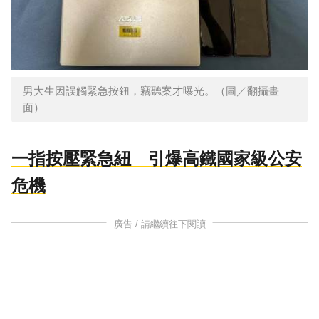
男大生因誤觸緊急按鈕，竊聽案才曝光。（圖／翻攝畫
面）
一指按壓緊急紐 引爆高鐵國家級公安
危機
廣告 / 請繼續往下閱讀