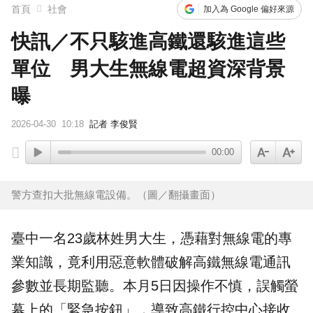
首頁
社會
加入為 Google 偏好來源
快訊／不只駭進高鐵還駭進這些
單位 男大生無線電超資深背景
曝
2026-04-30
10:18
記者 李俊賢
00:00
警方查扣大批無線電設備。（圖／翻攝畫面）
臺中一名23歲林姓男大生，憑藉對
無線電
的專
業知識，竟利用惡意軟體破解
高鐵
無線電通訊
參數並長期監聽。本月5日因操作不慎，誤觸螢
幕上的「緊急按鈕」，導致高鐵行控中心接收