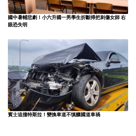
國中暑輔悲劇！小六升國一男學生折斷掃把刺傷女師 右
眼恐失明
賓士追撞特斯拉！變換車道不慎釀國道車禍