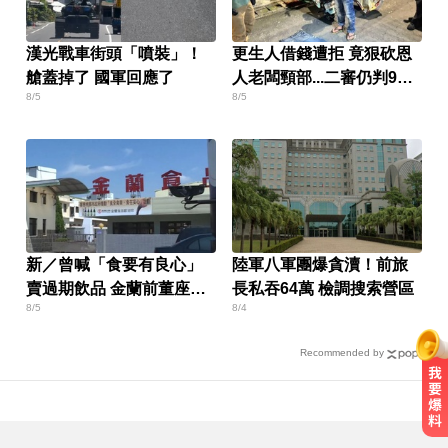
漢光戰車街頭「噴裝」！
更生人借錢遭拒 竟狠砍恩
艙蓋掉了 國軍回應了
人老闆頸部...二審仍判9年
8/5
8/5
半
新／曾喊「食要有良心」
陸軍八軍團爆貪瀆！前旅
賣過期飲品 金蘭前董座遭
長私吞64萬 檢調搜索營區
8/5
8/4
求重刑
Recommended by
涉工程回扣驚爆貪瀆！高雄議員范