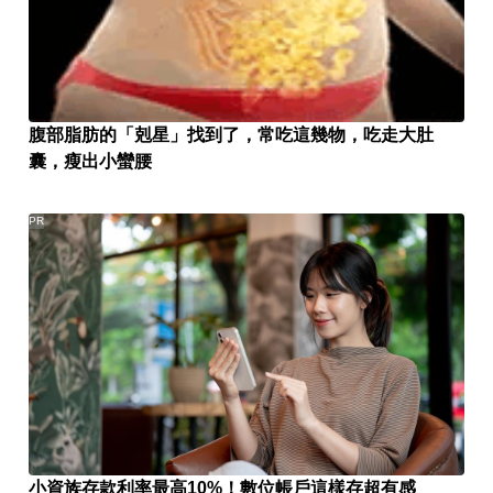
腹部脂肪的「剋星」找到了，常吃這幾物，吃走大肚
囊，瘦出小蠻腰
PR
小資族存款利率最高10%！數位帳戶這樣存超有感