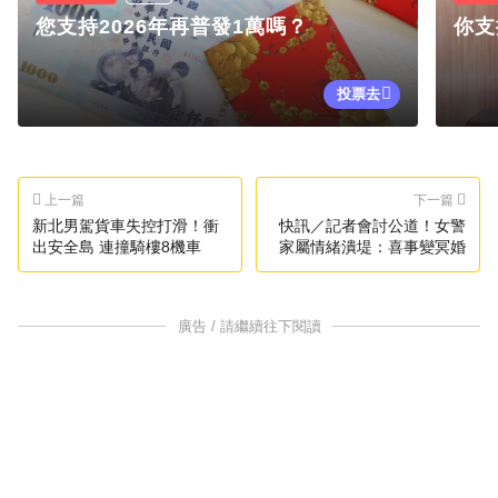
您支持2026年再普發1萬嗎？
你支
投票去
上一篇
下一篇
新北男駕貨車失控打滑！衝
快訊／記者會討公道！女警
出安全島 連撞騎樓8機車
家屬情緒潰堤：喜事變冥婚
廣告 / 請繼續往下閱讀