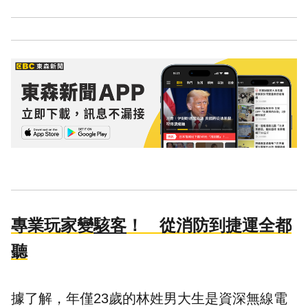
專業玩家變
駭客
！ 從消防到捷運全都
聽
據了解，年僅23歲的林姓男大生是資深無線電