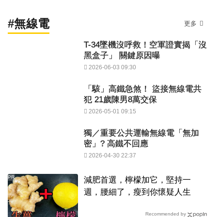
#無線電
更多
T-34墜機沒呼救！空軍證實揭「沒
黑盒子」 關鍵原因曝
2026-06-03 09:30
「駭」高鐵急煞！ 盜接無線電共
犯 21歲陳男8萬交保
2026-05-01 09:15
獨／重要公共運輸無線電「無加
密」? 高鐵不回應
2026-04-30 22:37
PR
減肥首選，檸檬加它，堅持一
週，腰細了，瘦到你懷疑人生
Recommended by