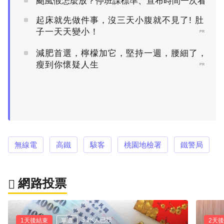
颱風假怎麼放？停班課標準、宣布時間一次看
起床就先做件事，沒三天小腹就不見了! 肚
子一天天變小！
PR
減肥首選，檸檬加它，堅持一週，腰細了，
瘦到你懷疑人生
PR
無線電
高鐵
駭客
桃園地檢署
鐵警局
網路投票
3.2K人已投
1天後結束
單選
2天