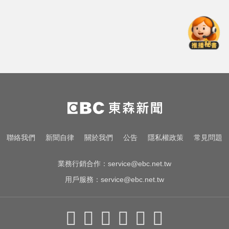
織欽遭檢調搜索偵訓
三商壽9/1股票下市！12/1正式更名
「玉山人壽」
醫起看／瘦瘦針不只幫助減重！台
大研究：罹癌風險下降4成
涉工程回扣驚爆貪瀆！高雄議員范
織欽遭檢調搜索偵訓
三商壽9/1股票下市！12/1正式更名
聯絡我們
新聞自律
關於我們
公告
隱私權政策
常見問題
「玉山人壽」
業務行銷合作：
service@ebc.net.tw
用戶服務：
service@ebc.net.tw