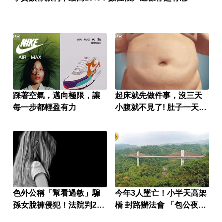
PR
PR
踩著空氣，邁向極限，讓
起床就先做件事，沒三天
每一步都輕盈有力
小腹就不見了! 肚子一天天
變小！
色外公稱「幫看過敏」騙
今年3人墜亡！小半天高架
孫女脫褲侵犯！法院判2年
橋 封路辦法會 「包公夜
4月
審」為亡魂祈福