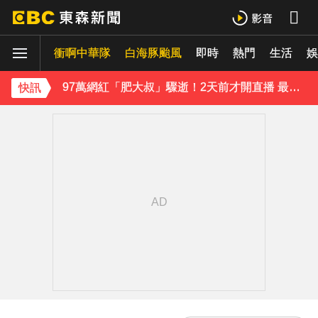
《理財達人秀》X 安聯投信免費講座報名中！搶先卡位 2027
衝啊中華隊
白海豚颱風
即時
熱門
生活
97萬網紅「肥大叔」驟逝！2天前才開直播 最後身影曝光粉鼻酸
娛
金牌員工轉投李多慧！剪輯師突暴紅狂接20業配 Joeman 認：我也會想離職
快訊
下載東森App，隨時掌握天下大小事！
10共機、6共艦擾台！6架次越中線侵中部西南空域