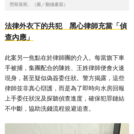
勞斯萊斯。（圖／翻攝畫面）
法律外衣下的共犯 黑心律師充當「偵
查內應」
此案另一焦點在於律師團的介入。每當旗下車
手被捕，集團配合的陳姓、王姓律師便會火速
現身，甚至疑似偽簽委任狀。警方揭露，這些
律師並非真心辯護，而是為了即時向水房回報
上手委任狀況及探聽偵查進度，確保犯罪鏈結
不中斷，協助洗錢流程規避追查。