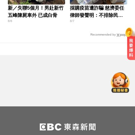
新／失聯5個月！男赴新竹
採購疫苗遭詐騙 慈濟委任
五峰陳屍車外 已成白骨
律師發聲明：不排除民事
8/6
8/7
求償
Recommended by
比竹科還大！馬斯克喊打造「地球
最大建築」 亮點一次看
女藝人遭經紀人「車內侵犯」 錄音
檔成鐵證
天天吃燒烤香腸 14歲女竟罹大腸癌
比竹科還大！馬斯克喊打造「地球
最大建築」 亮點一次看