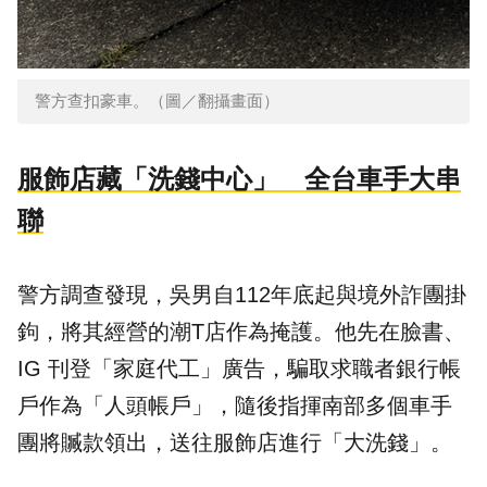
警方查扣豪車。（圖／翻攝畫面）
服飾店藏「洗錢中心」 全台車手大串
聯
警方調查發現，吳男自112年底起與境外詐團掛
鉤，將其經營的潮T店作為掩護。他先在臉書、
IG 刊登「家庭代工」廣告，騙取求職者銀行帳
戶作為「人頭帳戶」，隨後指揮南部多個車手
團將贓款領出，送往服飾店進行「大洗錢」。