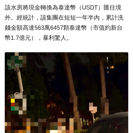
該水房將現金轉換為泰達幣（USDT）匯往境
外。經統計，該集團在短短一年半內，累計洗
錢金額高達563萬6457顆泰達幣（市值約新台
幣1.7億元），暴利驚人。