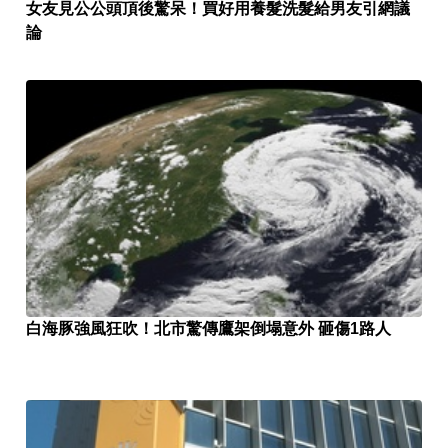
女友見公公頭頂後驚呆！買好用養髮洗髮給男友引網議
論
白海豚強風狂吹！北市驚傳鷹架倒塌意外 砸傷1路人