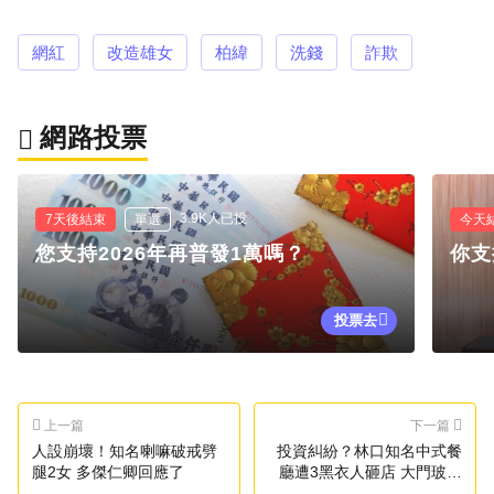
網紅
改造雄女
柏緯
洗錢
詐欺
網路投票
3.9K人已投
7天後結束
單選
今天
您支持2026年再普發1萬嗎？
你支
投票去
上一篇
下一篇
人設崩壞！知名喇嘛破戒劈
投資糾紛？林口知名中式餐
腿2女 多傑仁卿回應了
廳遭3黑衣人砸店 大門玻璃
全碎