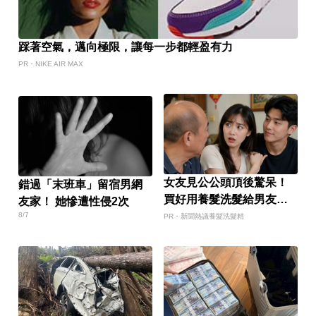
踩著空氣，邁向極限，讓每一步都輕盈有力
PR・NIKE AIR MAX
女友見公公頭頂後驚呆！
錯過「末班車」留宿男網
買好用養髮洗髮給男友引
友家！ 她慘遭性侵2次
網議論
8/7
PR・新聞熱議養髮洗髮精