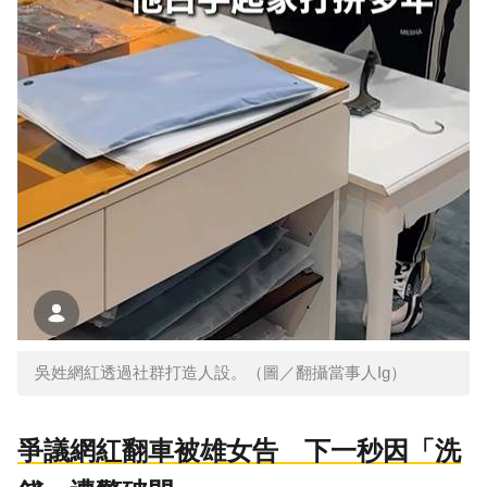
吳姓網紅透過社群打造人設。（圖／翻攝當事人Ig）
爭議網紅翻車被雄女告 下一秒因「洗