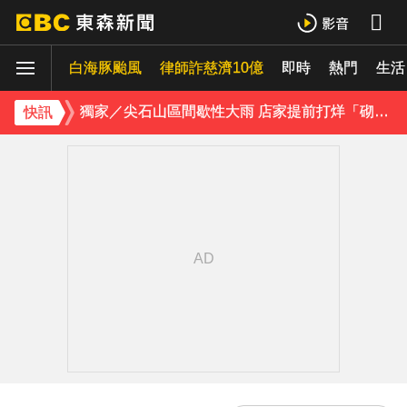
下載東森App，隨時掌握天下大小事！
白海豚颱風
律師詐慈濟10億
即時
熱門
獨家／尖石山區間歇性大雨 店家提前打烊「砌牆防颱」
生活
《理財達人秀》X 安聯投信免費講座報名中！搶先卡位 2027
快訊
下載東森App，隨時掌握天下大小事！
獨家／尖石山區間歇性大雨 店家提前打烊「砌牆防颱」