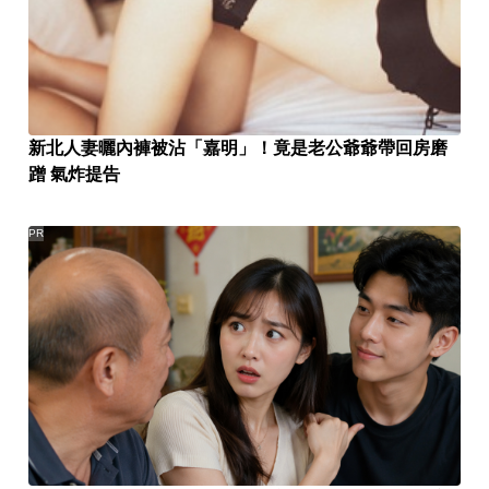
新北人妻曬內褲被沾「嘉明」！竟是老公爺爺帶回房磨
蹭 氣炸提告
PR