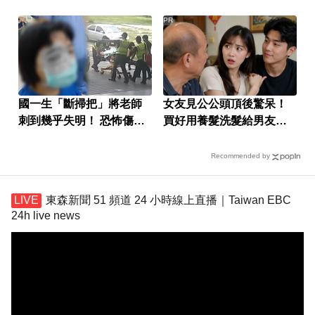
PR
國一生「斷掃把」將老師
女友見公公頭頂後驚呆！
刺到幾乎失明！ 恐怖傷勢
買好用養髮洗髮給男友引
曝光
網議論
Recommended by
東森新聞 51 頻道 24 小時線上直播｜Taiwan EBC
24h live news