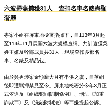
六波掃蕩捕獲31人 查扣名車名錶盡顯
奢靡
專案小組在屏東地檢署指揮下，自113年3月起
至114年11月展開六波大規模查緝。共計逮獲吳
姓主嫌及幹部成員共31人，現場查扣多部名
車、名錶及精品包。
由於吳男涉案金額龐大且有串供之虞，自落網
後即遭羈押禁見至今。屏東地檢署於今年3月正
式依違反《組織犯罪防制條例》、刑法《加重
詐欺罪》及《洗錢防制法》等罪嫌提起公訴。