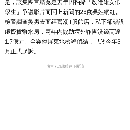
是，該集團首腦竟是去年因拍攝「
改造雄女
假
學生」爭議影片而鬧上新聞的26歲吳姓
網紅
。
檢警調查吳男表面經營潮T服飾店，私下卻架設
虛擬貨幣水房，兩年內協助境外詐團洗錢高達
1.7億元。全案經屏東地檢署偵結，已於今年3
月正式起訴。
廣告 / 請繼續往下閱讀