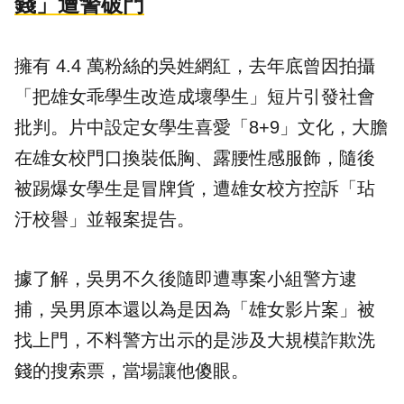
錢」遭警破門
擁有 4.4 萬粉絲的吳姓網紅，去年底曾因拍攝
「把雄女乖學生改造成壞學生」短片引發社會
批判。片中設定女學生喜愛「8+9」文化，大膽
在雄女校門口換裝低胸、露腰性感服飾，隨後
被踢爆女學生是冒牌貨，遭雄女校方控訴「玷
汙校譽」並報案提告。
據了解，吳男不久後隨即遭專案小組警方逮
捕，吳男原本還以為是因為「雄女影片案」被
找上門，不料警方出示的是涉及大規模
詐欺
洗
錢的搜索票，當場讓他傻眼。