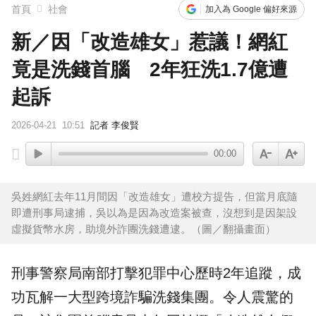
首頁
社會
加入為 Google 偏好來源
新／因「改造雄女」惹議！網紅
竟是洗錢首腦 2年狂洗1.7億遭
起訴
2026-04-21
10:51
記者 李俊賢
00:00
吳姓網紅去年11月間因「改造雄女」遭校方提告，但當月底隨
即遭刑事局逮捕，吳以為是因為改造案被查，沒想到是因架設
虛擬貨幣水房，助境外詐團洗錢遭逮。（圖／翻攝畫面）
刑事警察局南部打擊犯罪中心歷時2年追蹤，成
功瓦解一大型跨境詐騙
洗錢
集團。令人震驚的