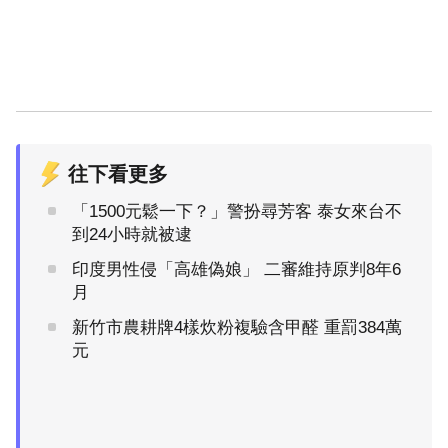
往下看更多
「1500元鬆一下？」警扮尋芳客 泰女來台不
到24小時就被逮
印度男性侵「高雄偽娘」 二審維持原判8年6
月
新竹市農耕牌4樣炊粉複驗含甲醛 重罰384萬
元