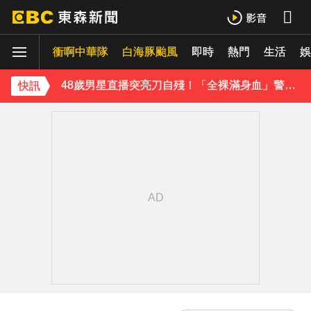
今年首例本土傷寒！中部7旬婦發燒腹瀉 無國內外旅遊史
《理財達人秀》X 安聯投信免費講座報名中！搶先卡位 2027
衝啊中華隊
白海豚颱風
即時
熱門
生活
娛
48歲男星直播突亮刀自殘！「全裸滿身血」警急破門 家屬發聲曝現況
快訊
遭前夫割頸脅迫！「兇版李毓芬」陷養套殺慘賠2000萬 2度遇感情詐騙
停更1個月全面復工！蔡阿嘎甩抄襲爭議「開拍新企劃」二伯IG也更新
下載東森App，隨時掌握天下大小事！
新北割頸案近3年！受害少年姓名解禁公開 父心碎發聲