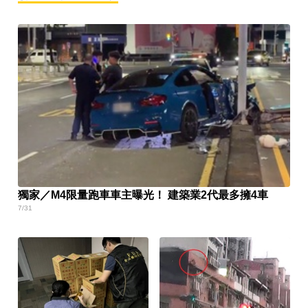
獨家／M4限量跑車車主曝光！ 建築業2代最多擁4車
7/31