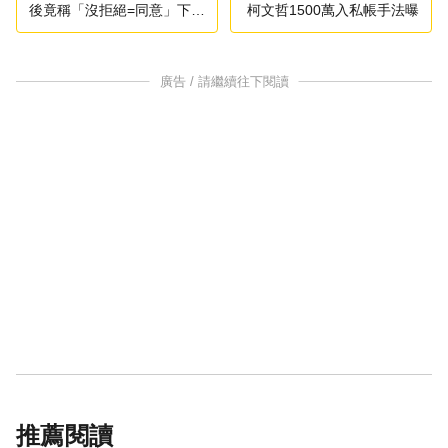
後竟稱「沒拒絕=同意」下場
柯文哲1500萬入私帳手法曝
出爐
廣告 / 請繼續往下閱讀
推薦閱讀