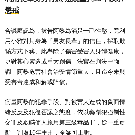
懲戒
合議庭認為，被告阿黎為滿足一己性慾，竟利
用小雅對其身為「男友長輩」的信任，採取欺
瞞方式下藥。此舉除了傷害受害人身體健康，
更對其心靈造成重大創傷。法官在判決中強
調，阿黎危害社會治安情節重大，且迄今未與
受害者達成和解或賠償。
衡量阿黎的犯罪手段、對被害人造成的負面情
緒反應及犯後否認之態度，依以藥劑犯強制性
交罪及欺瞞使人施用第三級毒品罪，從一重處
斷，判處10年重刑，全案可上訴。