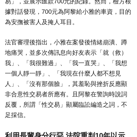
易」，並展示匯款700元的紀錄。然而，檢方根
據對話發現，700元為阿黎給小雅的車資，目的
為安撫被害人及掩人耳目。
法官審理後指出，小雅在案發後情緒崩潰、蹲
地痛哭，並多次傳訊息向好友表示「就（救）
我」、「我很難過」、「我一直哭」、「我想
一個人靜一靜」、「我現在什麼人都不想見
人」、「沒有那個臉」，其羞恥與挫折反應顯
非合意性交易者所應有。且阿黎在警詢時說詞
反覆，所謂「性交易」顯屬臨訟編造之詞，不
足採信。
利用長輩身分行惡 法院重判10年以示