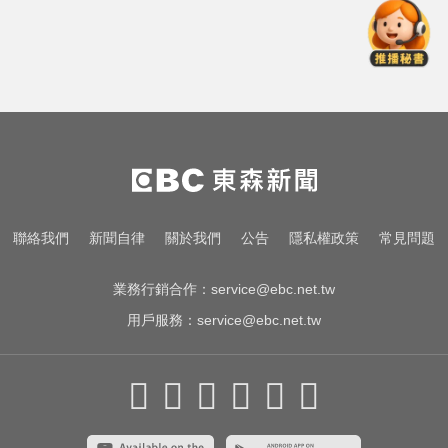
疑追星遭網暴！女網紅情緒崩潰 直
播中輕生
南韓熱浪19死！ 總統李在明宣布：
列國家災難
醫起看／20歲男私密處驚見「白刺
顆粒」醫揭真相
疑追星遭網暴！女網紅情緒崩潰 直
聯絡我們
新聞自律
關於我們
公告
隱私權政策
常見問題
播中輕生
業務行銷合作：
service@ebc.net.tw
用戶服務：
service@ebc.net.tw