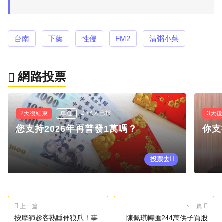
台南
下藥
性侵
FM2
清粥小菜
網路投票
2.7K人已投
2天後結束
單選
3天
您支持2026年再普發1萬嗎？
你支
投票去
上一篇
下一篇
按摩師趁客熟睡伸狼爪！事
陳佩琪轉匯244萬供子買股