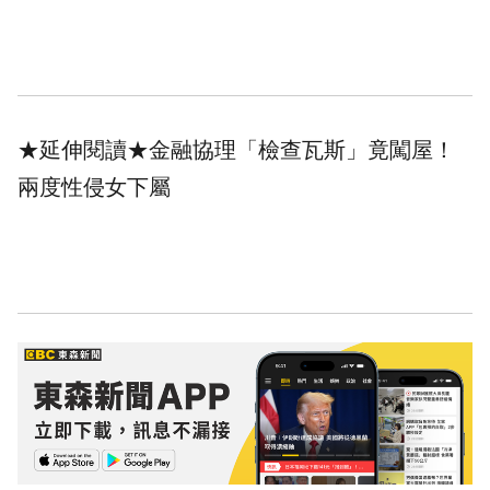
★延伸閱讀★
金融協理「檢查瓦斯」竟闖屋！
兩度性侵女下屬