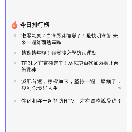
今日排行榜
淑麗氣象／白海豚路徑變了！最快明海警 未
來一週降雨熱區曝
越動越年輕！銀髮族必學防跌運動
TPBL／官宣確定了！林庭謙重磅加盟臺北台
新戰神
減肥首選，檸檬加它，堅持一週，腰細了，
瘦到你懷疑人生
PR
伴侶和妳一起預防HPV，才有資格說愛妳！
PR