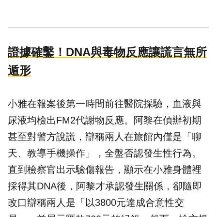
證據確鑿！DNA與毒物反應讓謊言無所
遁形
小雅在報案後第一時間前往醫院採驗，血液與
尿液均檢出FM2代謝物反應。阿黎在偵辦初期
甚至對警方說謊，辯稱兩人在旅館內僅是「聊
天、教導手機操作」，全盤否認發生性行為。
直到檢察官出示驗傷報告，顯示在小雅身體裡
採得其DNA後，阿黎才承認發生關係，卻隨即
改口辯稱兩人是「以3800元達成合意性交