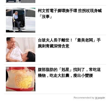
柯文哲電子腳環換手環 拄拐杖現身喊
「沒事」
台玻夫人長子離世！「最美老闆」手
腕刺青藏深情含意
PR
腹部脂肪的「剋星」找到了，常吃這
幾物，吃走大肚囊，瘦出小蠻腰
Recommended by