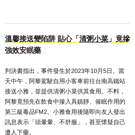
溫馨接送變陷阱 貼心「
清粥小菜
」竟摻
強效安眠藥
判決書指出，事件發生於2023年10月5日。當
天中午，阿黎駕駛自用小客車前往台南高鐵站
接送小雅，並提供清粥小菜供其食用。不料，
阿黎竟預先在飲食中摻入具鎮靜、催眠作用的
第三級毒品FM2。小雅食用後隨即向友人發出
訊息表示「頭暈暈、不舒服」，甚至懷疑自己
遭人
下藥
。