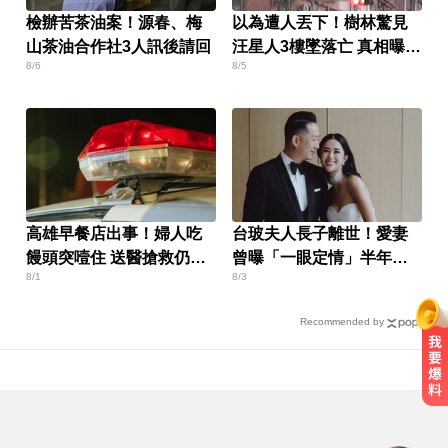
檢辦苦茶油案！源春、梅
以為遭人丟下！樹林驚見
山茶油合作社3人訊後請回
汪星人3樓墜落亡 真相曝光
8/6
8/5
飼主挨罰1.5萬
高雄早餐店出事！婦人吃
台玻夫人長子離世！愛妻
饅頭突噎住 送醫搶救仍不
曾曝「一眼定情」半年就
8/1
8/3
治
定終身
Recommended by
醫起看／20歲男私密處驚見「白刺
顆粒」醫揭真相