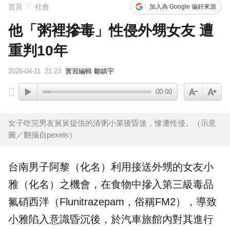
首頁
社會
加入為 Google 偏好來源
他「粥裡摻毒」性侵外甥女友 遭
重判10年
2026-04-11
21:23
實習編輯 鄒鎮宇
00:00
女子吃完男友舅舅提供的清粥小菜後昏迷，慘遭性侵。（示意
圖／翻攝自pexels）
台南
男子阿黎（化名）利用接送外甥的女友小
雅（化名）之機會，在食物中摻入第三級毒品
氟硝西泮（Flunitrazepam，俗稱
FM2
），導致
小雅陷入意識昏沉後，於汽車旅館內對其進行