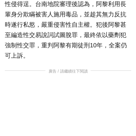
性侵
得逞。台南地院審理後認為，阿黎利用長
輩身分欺瞞被害人施用毒品，並趁其無力反抗
時遂行私慾，嚴重侵害性自主權。犯後阿黎甚
至編造性交易說詞試圖脫罪，最終依以藥劑犯
強制性交罪，重判阿黎有期徒刑10年，全案仍
可上訴。
廣告 / 請繼續往下閱讀