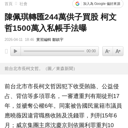
首頁
社會
加入為 Google 偏好來源
陳佩琪轉匯244萬供子買股 柯文
哲1500萬入私帳手法曝
2026-04-11
18:46
實習編輯 鄒鎮宇
00:00
前台北市長柯文哲。（圖／東森新聞）
前台北市市長
柯文哲
因犯下收受賄賂、公益侵
占、背信等多項罪名，一審遭重判有期徒刑17
年，並褫奪公權6年。同案被告國民黨籍市議員
應曉薇因違背職務收賄及洗錢罪，判刑15年6
月；威京集團主席沈慶京則依圖利罪重判10