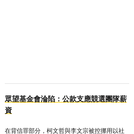
眾望基金會淪陷：公款支應競選團隊薪
資
在背信罪部分，柯文哲與李文宗被控挪用以社