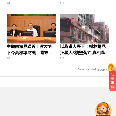
8/5
8/4
就被逮
中颱白海豚逼近！侯友宜
以為遭人丟下！樹林驚見
下令高標準防颱 週末山
汪星人3樓墜落亡 真相曝光
8/6
8/5
區嚴防豪大雨
飼主挨罰1.5萬
Recommended by
MLB／李灝宇代打遭三振！老虎敗
給水手終止4連勝
漢光首日共機大舉逼近！偵獲14架
共機、9艘共艦