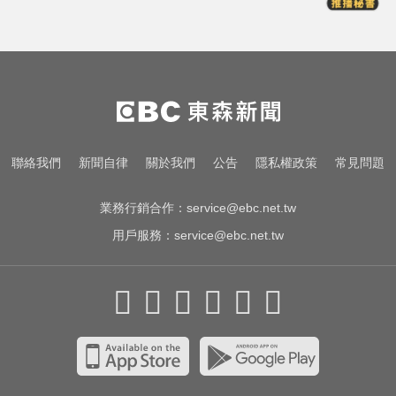
淑麗氣象／白海豚路徑變了！最快
明海警 未來一週降雨熱區曝
MLB／李灝宇代打遭三振！老虎敗
給水手終止4連勝
漢光首日共機大舉逼近！偵獲14架
聯絡我們
新聞自律
關於我們
公告
隱私權政策
常見問題
共機、9艘共艦
業務行銷合作：
service@ebc.net.tw
用戶服務：
service@ebc.net.tw