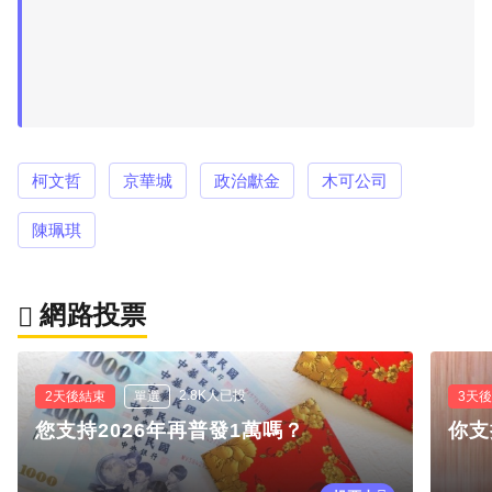
柯文哲
京華城
政治獻金
木可公司
陳珮琪
網路投票
2.8K人已投
2天後結束
單選
3天
您支持2026年再普發1萬嗎？
你支