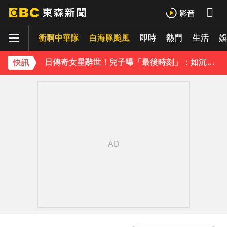
曾國城、徐乃麟當眾激吻！戳破保鮮膜「抱頭狂親」他求饒喊：沒氣了
衝啊中華隊
白海豚颱風
即時
熱門
生活
日傳奇女星辭世！兒子曝「最後時刻」：如沉睡般離開
娛
下載東森App，隨時掌握天下大小事！
快訊
《理財達人秀》X 安聯投信免費講座報名中！搶先卡位 2027