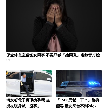
保全休息室侵犯女同事 不認罪喊「她同意」遭錄音打臉
8/6
柯文哲電子腳環換手環 拄
「1500元鬆一下？」警扮
拐杖現身喊「沒事」
嫖客 泰女來台不到24小時