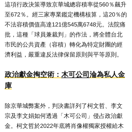
這項行政決策導致京華城總容積率從560％飆升
至672％。經三家專業鑑定機構核算，這20％的
不法容積價值高達121億545萬6748元。法院痛
批，這種「球員兼裁判」的作法，將全體台北
市民的公共資產（容積）轉化為特定財團的經
濟利益，嚴重違反法律保留原則與平等原則。
政治獻金掏空術：
木可公司
淪為私人金
庫
除京華城弊案外，判決書詳列了柯文哲、李文
宗及李文娟如何透過「木可公司」侵占政治獻
金。柯文哲於2022年底將肖像權獨家授權給木