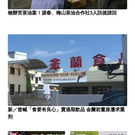
檢辦苦茶油案！源春、梅山茶油合作社3人訊後請回
新／曾喊「食要有良心」賣過期飲品 金蘭前董座遭求重
刑
PR
PR