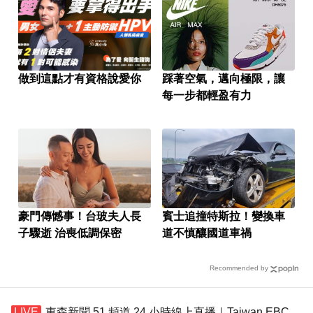
做到這點才有資格說愛你
踩著空氣，邁向極限，讓
每一步都輕盈有力
豪門傳憾事！台玻夫人長
賓士追撞特斯拉！變換車
子驟逝 治喪低調保密
道不慎釀國道車禍
Recommended by
東森新聞 51 頻道 24 小時線上直播｜Taiwan EBC