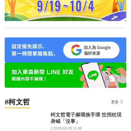
#柯文哲
更多
柯文哲電子腳環換手環 拄拐杖現
身喊「沒事」
2026-08-05 11:48