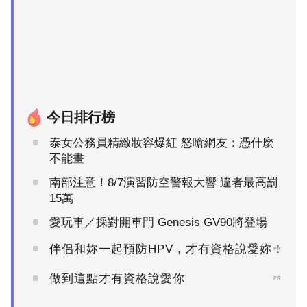
今日排行榜
泰女公務員精緻妝容爆紅 怒嗆網友：憑什麼
不能畫
南部注意！8/7演習防空警報大響 違者最高罰
15萬
愛玩車／採對開車門 Genesis GV90將登場
伴侶和妳一起預防HPV，才有資格說愛妳！
PR
做到這點才有資格說愛你
PR