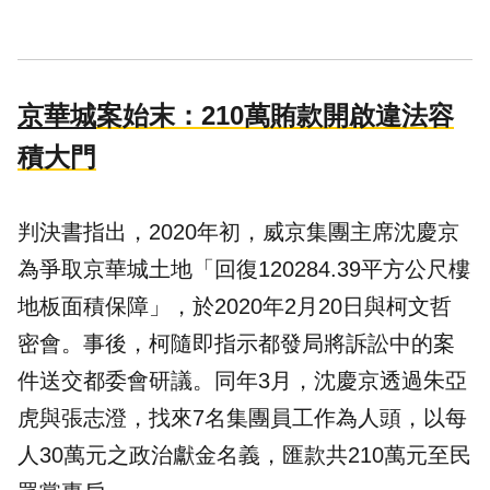
京華城
案始末：210萬賄款開啟違法容
積大門
判決書指出，2020年初，威京集團主席沈慶京
為爭取京華城土地「回復120284.39平方公尺樓
地板面積保障」，於2020年2月20日與柯文哲
密會。事後，柯隨即指示都發局將訴訟中的案
件送交都委會研議。同年3月，沈慶京透過朱亞
虎與張志澄，找來7名集團員工作為人頭，以每
人30萬元之
政治獻金
名義，匯款共210萬元至民