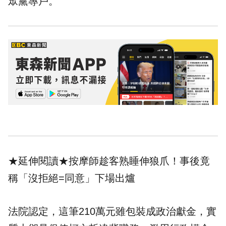
眾黨專戶。
★延伸閱讀★
按摩師趁客熟睡伸狼爪！事後竟
稱「沒拒絕=同意」下場出爐
法院認定，這筆210萬元雖包裝成政治獻金，實