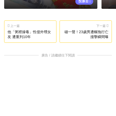
投票去
上一篇
下一篇
他「粥裡摻毒」性侵外甥女
碰一聲！23歲男遭輾拖行亡
友 遭重判10年
撞擊瞬間曝
廣告 / 請繼續往下閱讀