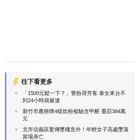
往下看更多
「1500元鬆一下？」警扮尋芳客 泰女來台不
到24小時就被逮
新竹市農耕牌4樣炊粉複驗含甲醛 重罰384萬
元
北市信義區驚傳墜樓意外！年輕女子高處墜落
當場身亡