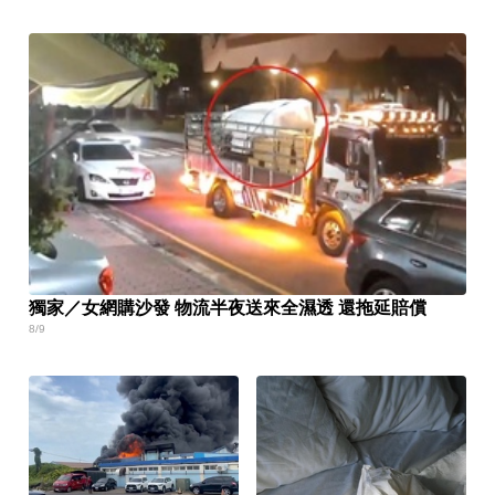
獨家／女網購沙發 物流半夜送來全濕透 還拖延賠償
8/9