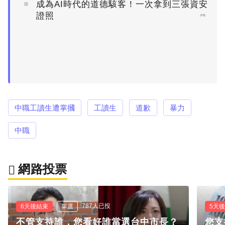
成為AI時代的道德駭客！一次拿到三張資安
證照
PR
中職工讀生遭掌摑
工讀生
道歉
暴力
中職
網路投票
787人已投
6天後結束
單選
5天
不管支持誰，您看好誰當選台中市長？
您支