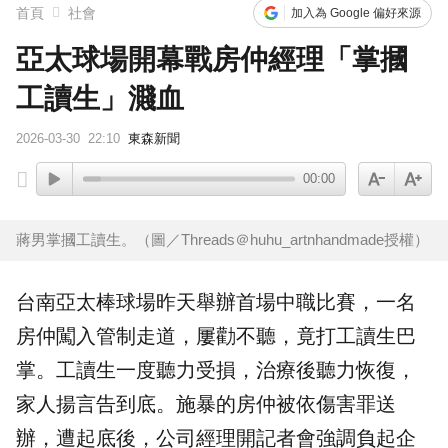
首頁
社會
加入為 Google 偏好來源
亞太球場開幕戰房仲經理「掌摑
工讀生」濺血
2026-03-30
22:10
東森新聞
00:00
蔣男掌摑工讀生。（圖／Threads＠huhu_artnhandmade授權）
台南亞太棒球場昨天舉辦首場
中職
比賽，一名
房仲闖入管制走道，屢勸不聽，竟打
工讀生
巴
掌。工讀生一度聽力受損，治療後聽力恢復，
家人揚言告到底。施暴的房仲被依傷害罪送
辦，遭起底後，公司經理開記者會強調負起企