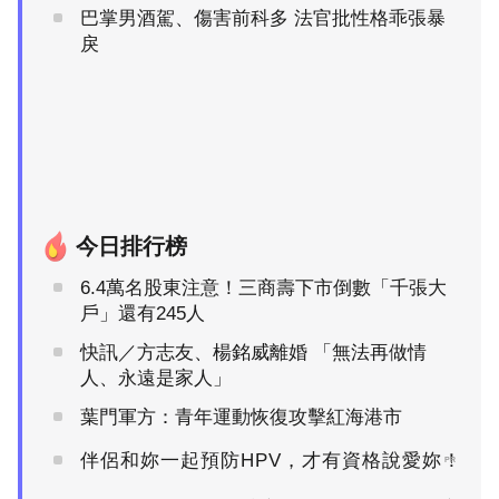
巴掌男酒駕、傷害前科多 法官批性格乖張暴
戾
今日排行榜
6.4萬名股東注意！三商壽下市倒數「千張大
戶」還有245人
快訊／方志友、楊銘威離婚 「無法再做情
人、永遠是家人」
葉門軍方：青年運動恢復攻擊紅海港市
伴侶和妳一起預防HPV，才有資格說愛妳！
PR