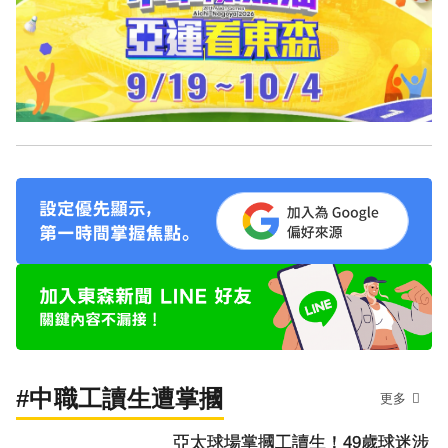
#中職工讀生遭掌摑
更多
亞太球場掌摑工讀生！49歲球迷涉