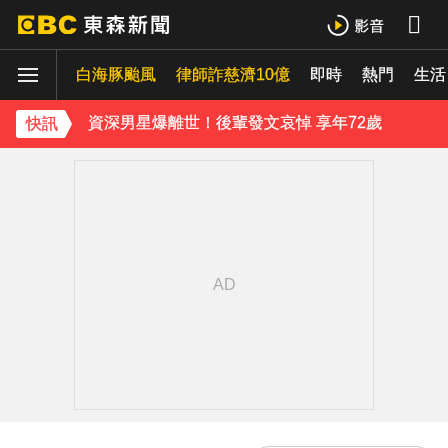
Ozone林佳辰大跳女團舞變「佳美」 舞台獻香吻全場暴動了
白海豚颱風
資深男星爆離世！後輩發文哀悼 享年72歲
律師詐慈濟10億
即時
熱門
生活
安普賢在圈內超夯！被讚「想把妹妹嫁給你」展好人緣
快訊
首爾公園音樂節來台！SUPER JUNIOR-K.R.Y.成軍20週年 破天荒高雄合體
TWICE定延不續約！手寫信宣布離開JYP 簽新東家成邊佑錫師妹
富婆砸錢拍短劇塞60場吻戲！男星爆「開房被包養」 親上火線揭真相
泰男團Dragon 5男星爆死訊！騎單車離家失聯 陳屍河中驚見「20公斤重物」
下載東森App，隨時掌握天下大小事！
《背著善宰跑》女星才公開婚訊！再曝好消息 甜喊：當媽媽