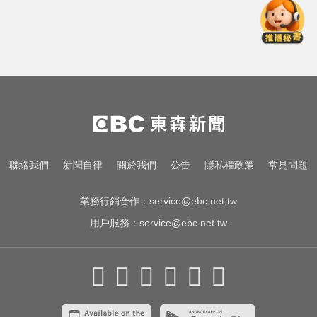
女兵遭集體性侵數小時！英國軍事
學院爆黑幕
颱風假攻防！ 蔣不放假 沈嗆：公開
透明、標準一致
白家綺分享！對抗烈日與熬夜的鏡
頭濾鏡靠親研「超美飲」
女兵遭集體性侵數小時！英國軍事
聯絡我們
新聞自律
關於我們
公告
隱私權政策
常見問題
學院爆黑幕
業務行銷合作：
service@ebc.net.tw
用戶服務：
service@ebc.net.tw