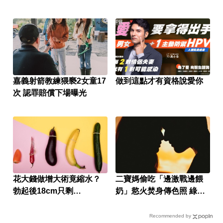
PR
嘉義射箭教練猥褻2女童17
做到這點才有資格說愛你
次 認罪賠償下場曝光
花大錢做增大術竟縮水？
二寶媽偷吃「邊激戰邊餵
勃起後18cm只剩
奶」慾火焚身傳色照 綠帽
12.5cm！老翁氣炸蛋洗診
尪崩潰
所
Recommended by