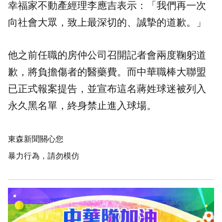
幸福家不動產經理李應吉表示：「我們再一次
向社會大眾，致上最深切的、誠摯的道歉。」
他之前任職的房仲公司召開記者會兩度鞠躬道
歉，將負擔傷者的醫藥費。而中華職棒大聯盟
已正式報案提告，並宣布這名蔣姓球迷被列入
永久黑名單，終身禁止進入球場。
東森新聞關心您
暴力行為，請勿模仿