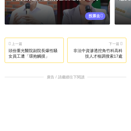
投票去
上一篇
下一篇
頭份重光醫院副院長爆性騷
非法中資滲透挖角竹科高科
女員工遭「環抱觸摸」
技人才檢調搜索17處
廣告 / 請繼續往下閱讀