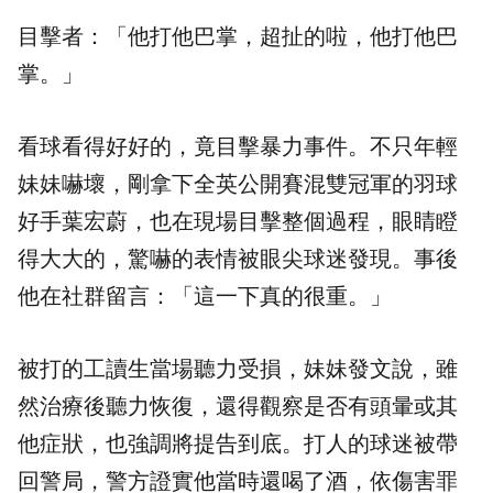
目擊者：「他打他巴掌，超扯的啦，他打他巴
掌。」
看球看得好好的，竟目擊
暴力
事件。不只年輕
妹妹嚇壞，剛拿下全英公開賽混雙冠軍的羽球
好手葉宏蔚，也在現場目擊整個過程，眼睛瞪
得大大的，驚嚇的表情被眼尖球迷發現。事後
他在社群留言：「這一下真的很重。」
被打的工讀生當場聽力受損，妹妹發文說，雖
然治療後聽力恢復，還得觀察是否有頭暈或其
他症狀，也強調將提告到底。打人的球迷被帶
回警局，警方證實他當時還喝了酒，依傷害罪