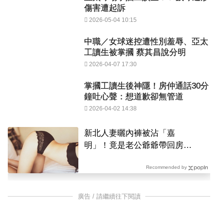
傷害遭起訴
2026-05-04 10:15
中職／女球迷控遭性別羞辱、亞太
工讀生被掌摑 蔡其昌說分明
2026-04-07 17:30
掌摑工讀生後神隱！房仲通話30分
鐘吐心聲：想道歉卻無管道
2026-04-02 14:38
新北人妻曬內褲被沾「嘉
明」！竟是老公爺爺帶回房磨
蹭 氣炸提告
Recommended by
廣告 / 請繼續往下閱讀