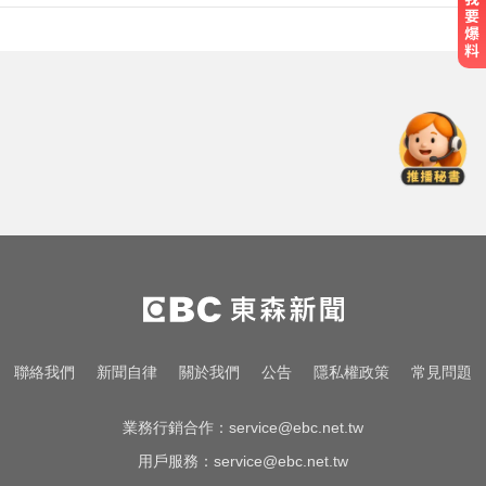
台南死亡車禍！轎車遭大貨車壓
「扭曲變形」男駕駛受困亡
滴管餵毒性侵致死！台中宮廟總幹
事摧殘傳播妹 下場出爐
快訊／白海豚逼近！新竹縣尖石、
五峰「8校停課」
台南死亡車禍！轎車遭大貨車壓
「扭曲變形」男駕駛受困亡
滴管餵毒性侵致死！台中宮廟總幹
聯絡我們
新聞自律
關於我們
公告
隱私權政策
常見問題
事摧殘傳播妹 下場出爐
業務行銷合作：
service@ebc.net.tw
用戶服務：
service@ebc.net.tw