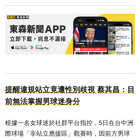
提醒違規站立竟遭性別歧視 蔡其昌：目
前無法掌握男球迷身分
根據一名女球迷於社群平台指控，5日在台中洲
際球場「非站立應援區」觀賽時，因前方男球