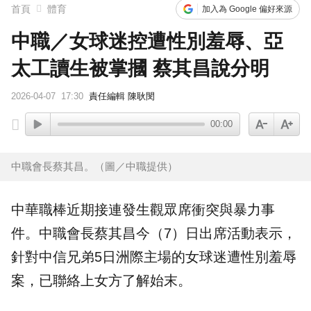
首頁
體育
加入為 Google 偏好來源
中職／女球迷控遭性別羞辱、亞
太工讀生被掌摑 蔡其昌說分明
2026-04-07
17:30
責任編輯 陳耿閔
00:00
中職會長蔡其昌。（圖／中職提供）
中華職棒
近期接連發生觀眾席衝突與暴力事
件。中職會長
蔡其昌
今（7）日出席活動表示，
針對中信兄弟5日洲際主場的女球迷遭
性別羞辱
案，已聯絡上女方了解始末。