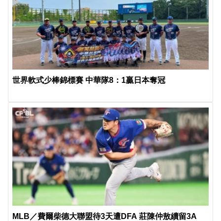
世界軟式少棒錦標賽 中華隊8：1贏日本奪冠
MLB／費爾柴德大聯盟待3天遭DFA 莊陳仲敖續留3A