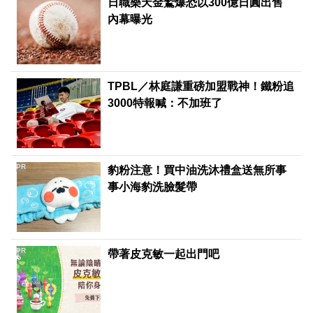
日職樂天金鷲爆恐以300億日圓出售
內幕曝光
TPBL／林庭謙重磅加盟戰神！鐵粉追
3000特報喊：不加班了
PR
豹粉注意！買中油洗沐禮盒送無所事
事小海豹洗臉髮帶
PR
帶著皮克敏一起出門吧