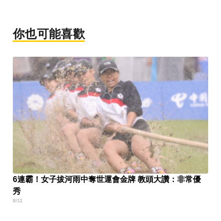
你也可能喜歡
6連霸！女子拔河雨中奪世運會金牌 教頭大讚：非常優
秀
8/11