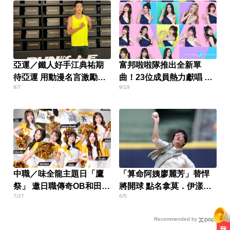
亞運／鐵人好手江典祐期
富邦啦啦隊推出全新單
待亞運 用動漫名言激勵自
曲！23位成員熱力獻唱 台
8/7
9/19
己
韓團隊跨國打造
中職／味全龍主題日「鷹
「算命阿姨廖麗芳」替悍
祭」 邀日職傳奇OB和田毅
將開球 點名拿莫．伊漾：
7/27
6/5
開球
很看好你
Recommended by