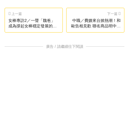
上一篇
下一篇
女棒專訪2／一聲「魏爸」
中職／費嫂來台掀熱潮！和
成為撐起女棒穩定發展的關
歐告相見歡 聯名商品明中午
鍵力量
限量開搶
廣告 / 請繼續往下閱讀