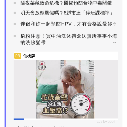
隔夜菜藏致命危機？醫揭預防食物中毒關鍵
明天會放颱風假嗎？8縣市達「停班課標準」
伴侶和妳一起預防HPV，才有資格說愛妳！
PR
豹粉注意！買中油洗沐禮盒送無所事事小海
豹洗臉髮帶
PR
仙桃牌
PR
ads by popIn