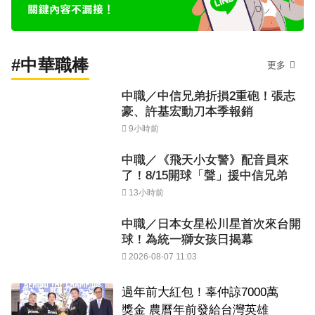
#中華職棒
更多
中職／中信兄弟折損2重砲！張志
豪、許基宏動刀本季報銷
9小時前
中職／《飛天小女警》配音員來
了！8/15開球「聲」援中信兄弟
13小時前
中職／日本女星松川星首次來台開
球！為統一獅女孩日揭幕
2026-08-07 11:03
過年前大紅包！辜仲諒7000萬
獎金 農曆年前發給台灣英雄