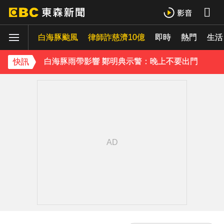
下載東森App，隨時掌握天下大小事！
白海豚颱風
白海豚雨帶影響 鄭明典示警：晚上不要出門
律師詐慈濟10億
即時
熱門
生活
《理財達人秀》X 安聯投信免費講座報名中！搶先卡位 2027
快訊
下載東森App，隨時掌握天下大小事！
白海豚雨帶影響 鄭明典示警：晚上不要出門