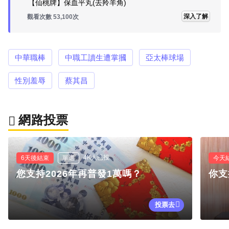
【仙桃牌】保血平丸(去羚羊角)
深入了解
觀看次數 53,112次
中華職棒
中職工讀生遭掌摑
亞太棒球場
性別羞辱
蔡其昌
網路投票
4K人已投
6天後結束
單選
今天
您支持2026年再普發1萬嗎？
你支
投票去