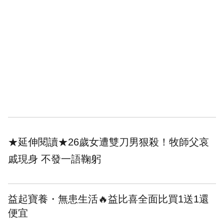
★延伸閱讀★
26歲女遭雙刀男狠殺！牧師父哀
戚現身 不發一語鞠躬
益起寶養・無患生活🔥益比喜全面比買1送1還
便宜