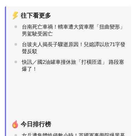
往下看更多
台南死亡車禍！轎車遭大貨車壓「扭曲變形」
男駕駛受困亡
台玻夫人揭長子驟逝原因！兒媳譚以欣71字發
聲反駁
快訊／國2油罐車撞休旅「打橫匝道」 路段塞
爆了！
今日排行榜
女兵遭集體性侵數小時！英國軍事學院爆黑幕