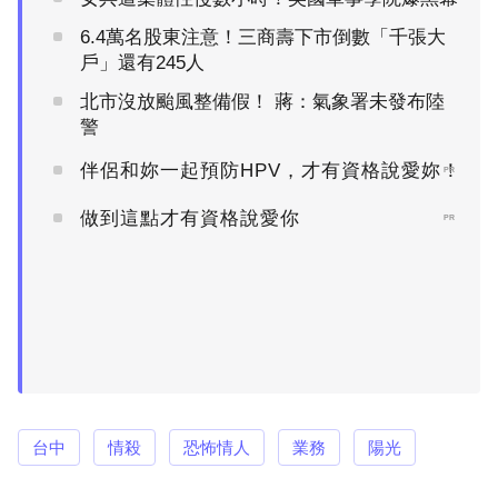
6.4萬名股東注意！三商壽下市倒數「千張大
戶」還有245人
北市沒放颱風整備假！ 蔣：氣象署未發布陸
警
伴侶和妳一起預防HPV，才有資格說愛妳！
PR
做到這點才有資格說愛你
PR
台中
情殺
恐怖情人
業務
陽光