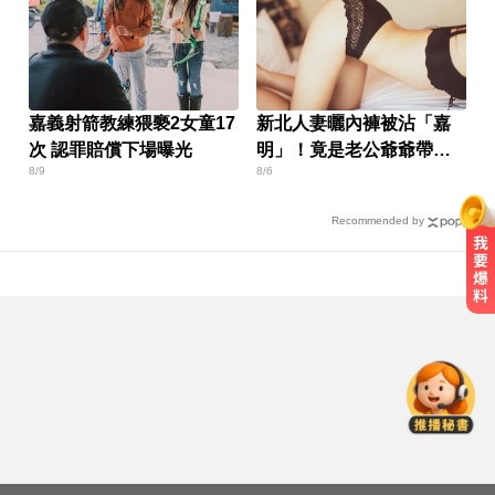
嘉義射箭教練猥褻2女童17
新北人妻曬內褲被沾「嘉
次 認罪賠償下場曝光
明」！竟是老公爺爺帶回
8/9
8/6
房磨蹭 氣炸提告
Recommended by
那斯達克啟動「全球交易時間」 美
股每日最長交易23小時
出國注意！2國拒台人入境、扣護照
遣返 外交部證實了
百萬網紅失蹤3年遇害！遭閨密設局
赴菲「綁架撕票」千萬贖金救不回