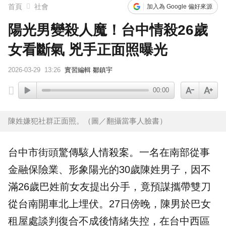
首頁
社會
加入為 Google 偏好來源
陽光男變殺人魔！台中情殺26歲
女看斷氣 兇手正面照曝光
2026-03-29
13:26
實習編輯 鄒鎮宇
00:00
陳姓嫌犯社群正面照。（圖／翻攝當事人臉書）
台中
市街頭驚傳駭人
情殺
案。一名在南部從事
金融保險業、形象
陽光
的30歲陳姓男子，因不
滿26歲巴姓前女友提出分手，竟預謀攜帶雙刀
從台南開車北上埋伏。27日傍晚，陳男於巴女
租屋處談判復合不成後情緒失控，在台中西區