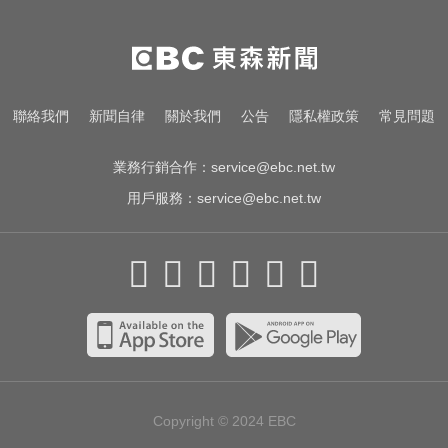
那斯達克啟動「全球交易時間」 美
股每日最長交易23小時
出國注意！2國拒台人入境、扣護照
聯絡我們
新聞自律
關於我們
公告
隱私權政策
常見問題
遣返 外交部證實了
業務行銷合作：
service@ebc.net.tw
用戶服務：
service@ebc.net.tw
Copyright © 2024
EBC