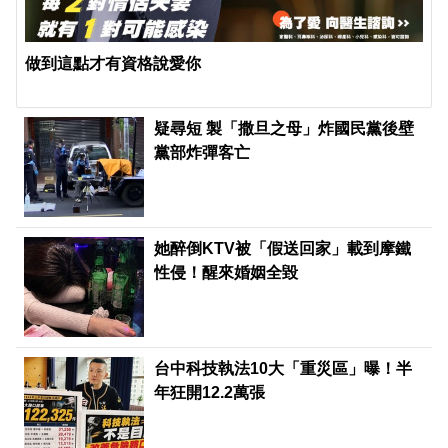
做到這點才有資格說愛你
疑尋短 製「撒旦之母」炸國民黨後壁
黨部炸彈客亡
她醉倒KTV被「假送回家」載到摩鐵
性侵！醒來婚姻全毀
台中科技執法10大「重災區」曝！半
年狂開12.2萬張