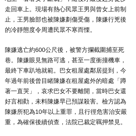
走回車上。現場有熱心民眾王男與曾女上前制
止，王男臉部也被陳嫌劃傷受傷，陳嫌行兇後
的冷靜態度令周遭民眾不寒而慄。
陳嫌逃亡約600公尺後，被警方攔截圍捕至死
巷。陳嫌眼見無路可逃，甚至一度衝撞機車，
最終下車趴地就範。巴女租屋處鄰居提到，今
年過年前後曾目睹陳嫌在租屋處外的暗處「蹲
著一直哭」，哀求巴女不要離開，當時巴女還
好言相勸，未料陳嫌早已預謀殺害。檢方認為
陳嫌所犯為10年以上重罪，且行徑危害治安嚴
重，為確保後續偵查，法院已裁定羈押禁見。