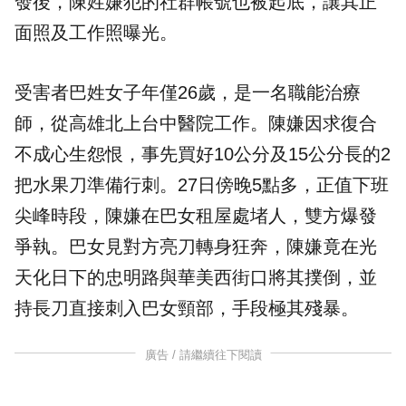
發後，陳姓嫌犯的社群帳號也被起底，讓其正
面照及工作照曝光。
受害者巴姓女子年僅26歲，是一名職能治療
師，從高雄北上台中醫院工作。陳嫌因求復合
不成心生怨恨，事先買好10公分及15公分長的2
把水果刀準備行刺。27日傍晚5點多，正值下班
尖峰時段，陳嫌在巴女租屋處堵人，雙方爆發
爭執。巴女見對方亮刀轉身狂奔，陳嫌竟在光
天化日下的忠明路與華美西街口將其撲倒，並
持長刀直接刺入巴女頸部，手段極其殘暴。
廣告 / 請繼續往下閱讀