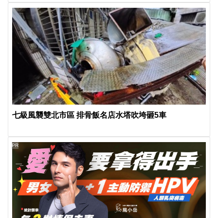
七級風襲雙北市區 排骨飯名店水塔吹垮砸5車
PR