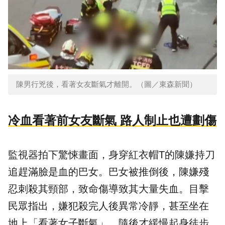
陳男行兇後，看著女友斷氣才離開。（圖／東森新聞）
冷血看著前女友斷氣 路人制止也遭劃傷
監視器拍下驚悚畫面，身穿紅衣帽T的陳嫌持刀
追趕滿臉是血的巴女。巴女被推倒後，陳嫌殘
忍刺殺其頸部，致命傷導致其大量失血。目擊
民眾指出，嫌犯殺完人後異常冷靜，甚至坐在
地上「看著女子斷氣」，隨後才緩慢起身徒步