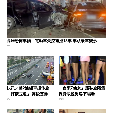
高雄恐怖車禍！電動車失控連撞13車 車頭嚴重變形
8/8
快訊／國2油罐車撞休旅
「台東7仙女」露私處陪酒
「打橫匝道」 路段塞爆
裸身取悅男客下場曝
8/9
4/15
了！