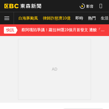
泰男團Dragon 5男星爆死訊！騎單車離家失聯 陳屍河中驚見「20公斤重物」
白海豚颱風
律師詐慈濟10億
即時
熱門
生活
女星告別9年演藝圈！轉行當計程車司機 曝收入：比演員賺更多
蔡阿嘎陷爭議！蘿拉神隱19個月首發文 遭酸「詐騙集團回歸」回應了
快訊
肥大叔猝逝5天！原訂明直播說明突喊卡 團隊忍痛曝原因
下載東森App，隨時掌握天下大小事！
SEVENTEEN勝寬、Dino同天入伍！玟奎9月服替代役