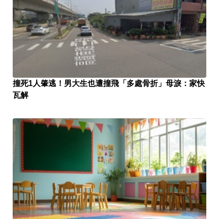
撞死1人肇逃！男大生也遭撞飛「多處骨折」母淚：家快
瓦解