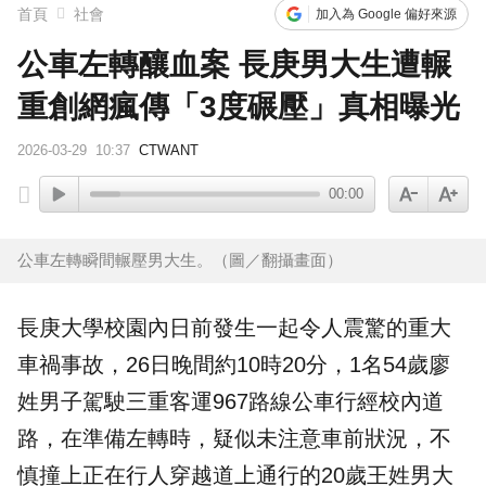
首頁
社會
加入為 Google 偏好來源
公車左轉釀血案 長庚男大生遭輾
重創網瘋傳「3度碾壓」真相曝光
2026-03-29
10:37
CTWANT
00:00
公車左轉瞬間輾壓男大生。（圖／翻攝畫面）
長庚
大學
校園內日前發生一起令人震驚的重大
車禍
事故，26日晚間約10時20分，1名54歲廖
姓男子駕駛三重客運967路線
公車
行經校內道
路，在準備左轉時，疑似未注意車前狀況，不
慎撞上正在行人穿越道上通行的20歲王姓男大