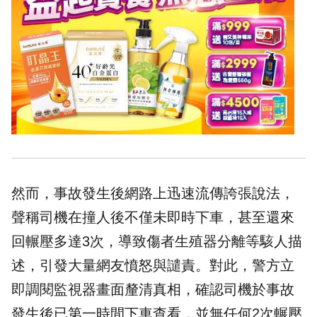
然而，事故發生後網路上迅速流傳誇張說法，
聲稱司機在撞人後不僅未即時下車，甚至還來
回輾壓多達3次，導致傷者生殖器分離等駭人描
述，引發大量網友憤怒與譴責。對此，警方立
即調閱監視器畫面釐清真相，確認司機於事故
發生後已第一時間下車查看，並無任何2次輾壓