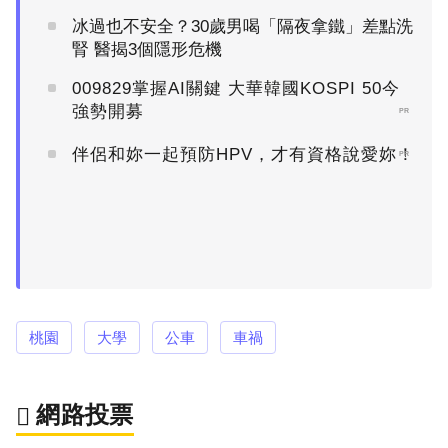
冰過也不安全？30歲男喝「隔夜拿鐵」差點洗
腎 醫揭3個隱形危機
009829掌握AI關鍵 大華韓國KOSPI 50今
強勢開募
PR
伴侶和妳一起預防HPV，才有資格說愛妳！
PR
桃園
大學
公車
車禍
網路投票