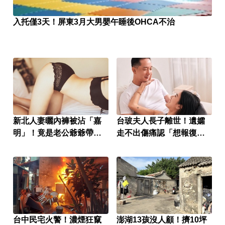
入托僅3天！屏東3月大男嬰午睡後OHCA不治
新北人妻曬內褲被沾「嘉
台玻夫人長子離世！遺孀
明」！竟是老公爺爺帶回
走不出傷痛認「想報復」
房磨蹭 氣炸提告
心聲曝
台中民宅火警！濃煙狂竄
澎湖13孩沒人顧！擠10坪