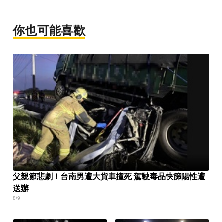
你也可能喜歡
父親節悲劇！台南男遭大貨車撞死 駕駛毒品快篩陽性遭
送辦
8/9