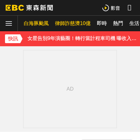
泰男團Dragon 5男星爆死訊！騎單車離家失聯 陳屍河中驚見「20公斤重物」
白海豚颱風
律師詐慈濟10億
即時
熱門
生活
女星告別9年演藝圈！轉行當計程車司機 曝收入：比演員賺更多
快訊
蔡阿嘎陷爭議！蘿拉神隱19個月首發文 遭酸「詐騙集團回歸」回應了
肥大叔猝逝5天！原訂明直播說明突喊卡 團隊忍痛曝原因
下載東森App，隨時掌握天下大小事！
知三當三等渣男分手！他被正宮抓包竟「原諒和好」妹子崩潰