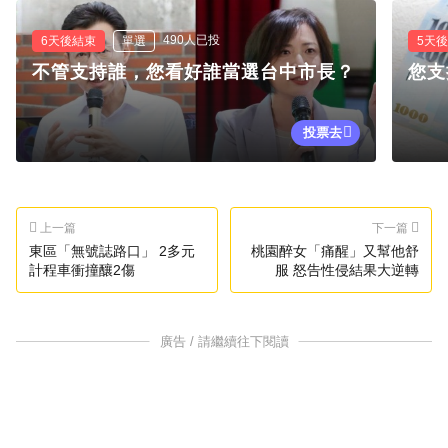
490人已投
6天後結束
單選
5天
不管支持誰，您看好誰當選台中市長？
您支
投票去
上一篇
下一篇
東區「無號誌路口」 2多元
桃園醉女「痛醒」又幫他舒
計程車衝撞釀2傷
服 怒告性侵結果大逆轉
廣告 / 請繼續往下閱讀