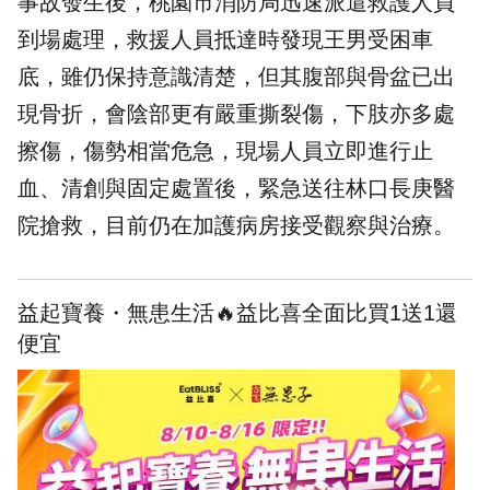
事故發生後，
桃園
市消防局迅速派遣救護人員
到場處理，救援人員抵達時發現王男受困車
底，雖仍保持意識清楚，但其腹部與骨盆已出
現骨折，會陰部更有嚴重撕裂傷，下肢亦多處
擦傷，傷勢相當危急，現場人員立即進行止
血、清創與固定處置後，緊急送往林口長庚醫
院搶救，目前仍在加護病房接受觀察與治療。
益起寶養・無患生活🔥益比喜全面比買1送1還
便宜