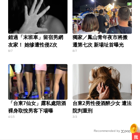
錯過「末班車」留宿男網
獨家／鳳山青年夜市將搬
友家！ 她慘遭性侵2次
遷第七次 新場址首曝光
8/7
8/7
「台東7仙女」露私處陪酒
台東2男性侵酒醉少女 遭法
裸身取悅男客下場曝
院判重刑
4/15
3/3
Recommended by