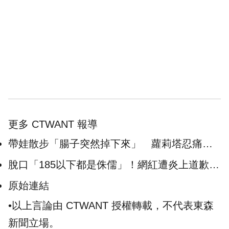
更多 CTWANT 報導
帶娃散步「腸子突然掉下來」 蘿莉塔忍痛回
家才自救
脫口「185以下都是侏儒」！網紅遭炎上道歉：
我嘴秋活該被罵
原始連結
•以上言論由 CTWANT 授權轉載，不代表東森
新聞立場。