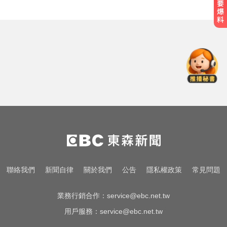
颱風假攻防！ 蔣不放假 沈嗆：公開
透明、標準一致
緊守共軍攻台北潛在路線！ 憲兵颱
風夜搭捷運增援
拍板了！賴總統：0-18歲每月5千明
年起發放
颱風假攻防！ 蔣不放假 沈嗆：公開
透明、標準一致
緊守共軍攻台北潛在路線！ 憲兵颱
聯絡我們
新聞自律
關於我們
公告
隱私權政策
常見問題
風夜搭捷運增援
業務行銷合作：
service@ebc.net.tw
用戶服務：
service@ebc.net.tw