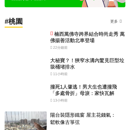
#桃園
更多
楠西萬佛寺跨界結合時尚走秀 萬
佛揚善活動北車登場
22分鐘前
大秘寶？！狹窄水溝內驚見巨型垃
圾桶堵排水
11小時前
撞死1人肇逃！男大生也遭撞飛
「多處骨折」母淚：家快瓦解
13小時前
陽台裝隱形鐵窗 屋主花錢氣：
鬆軟像古箏弦