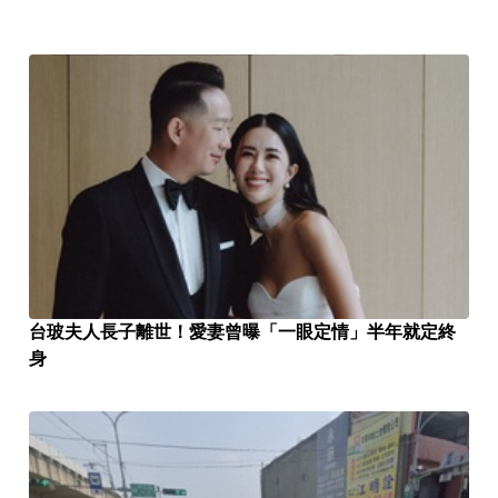
台玻夫人長子離世！愛妻曾曝「一眼定情」半年就定終
身