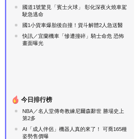
國道1號驚見「賓士火球」 彰化深夜火燒車駕
駛急逃命
國1小貨車爆胎後自撞！貨斗解體2人急送醫
快訊／宜蘭機車「慘遭撞碎」騎士命危 恐怖
畫面曝光
今日排行榜
NBA／名人堂傳奇教練尼爾森辭世 勝場史上
第2多
AI「成人伴侶」機器人真的來了！ 可喬165種
姿勢售價曝