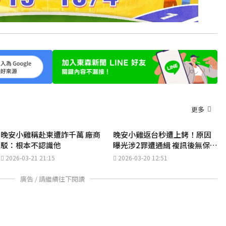
更多
晚安小雞稱赴柬遭詐千萬 廠商
晚安小雞返台秒遭上銬！原因
駁：根本不認識他
曝光涉2罪遭通緝 複訊後無保請
回
2026-03-21 21:15
2026-03-20 12:51
廣告 / 請繼續往下閱讀