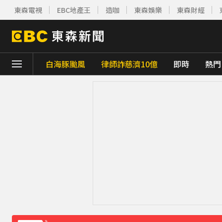
東森電視
EBC地產王
造咖
東森娛樂
東森財經
白海豚颱風
律師詐慈濟10億
即時
熱門
下載東森App，隨時掌握天下大小事！
攏係為了晶片！「斷交19年」 哥斯大黎加連
神秘！ 「隱形部隊」藏河濱公園 藏身草坪難
傳石崇良請辭 行政院：無相關討論
51分鐘
《理財達人秀》X 安聯投信免費講座報名中！搶
《半澤直樹》男星宣布再婚！迎新生命雙喜