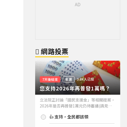
網路投票
3.8K人已投
7天後結束
單選
您支持2026年再普發1萬嗎？
立法院正討論「國民支援金」等相關提案，
2026年是否再普發1萬元仍待審議(請見下
方新聞)。如果2026年再普發1萬元，你支
👍 支持，全民都該領
持嗎？