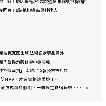
遭上銬！原因曝光涉2罪遭通緝 複訊後無保請回
今回台！9點抵桃機 航警秒逮人
鋒克拉克死因出爐 法醫認定毒品意外
機？醫揭預防食物中毒關鍵
性招待裁判」 南韓足協報公帳被抓包
防HPV，才有資格說愛妳！
PR
？全包式海島假期，一價搞定食宿玩樂，省錢更省心！
PR