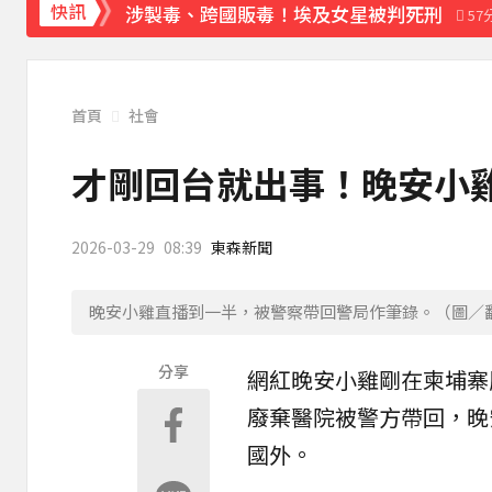
涉製毒、跨國販毒！埃及女星被判死刑
快訊
57
美國抗癌網紅拒安寧！家屬證實死訊 得年26
寬魚營收衰退 「點名王心凌、楊丞琳」網笑
首頁
社會
下載東森App，隨時掌握天下大小事！
才剛回台就出事！晚安小雞
攏係為了晶片！「斷交19年」 哥斯大黎加連
2026-03-29
08:39
東森新聞
晚安小雞直播到一半，被警察帶回警局作筆錄。（圖／
分享
網紅
晚安小雞
剛在柬埔寨
廢棄醫院被警方帶回，晚
國外。