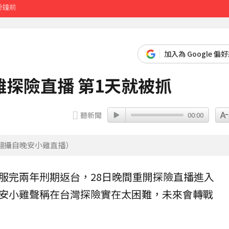
分鐘前
歲
翻：太誠實
加入為 Google 偏
探險直播 第1天就被抓
2年來台
20分鐘前
聽新聞
00:00
翻攝自晚安小雞直播）
服完兩年刑期返台，28日晚間重開
探險
直播
進入
安小雞聲稱在台灣探險實在太困難，未來會轉戰