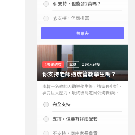
💲 支持，但能發2萬嗎？
💰 支持，但應排富
投票去
2.9K人已投
1天後結束
單選
你支持老師適度管教學生嗎？
南韓一名教師因勸導學生後，遭家長申訴、
承受巨大壓力，最終被認定因公殉職(請見
下列新聞)，引發外界關注教師教權。請問
完全支持
你支持老師適度管教學生嗎？
支持，但要有詳細配套
不支持，應由家長負責