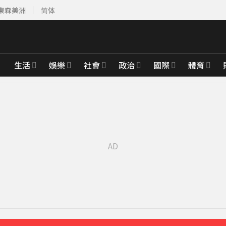
東森美洲
简体
生活
娛樂
社會
政治
國際
體育
2年來台
20分鐘前
察覺
38分鐘前
前
先卡位 2027
臨門
27分鐘前