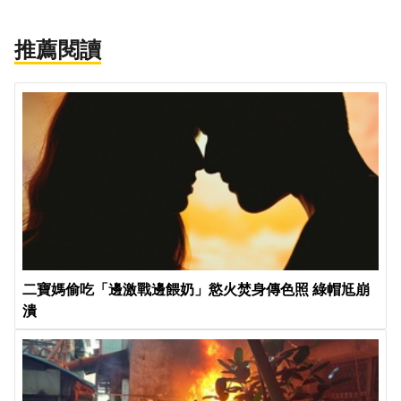
推薦閱讀
二寶媽偷吃「邊激戰邊餵奶」慾火焚身傳色照 綠帽尪崩
潰