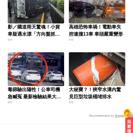
影／國道雨天驚魂！小貨
高雄恐怖車禍！電動車失
車疑遇水漂「方向盤抓不
控連撞13車 車頭嚴重變形
8/9
8/8
住」翻車
毒篩驗出陽性！公車司機
大秘寶？！狹窄水溝內驚
急喊冤 最新檢驗結果大逆
見巨型垃圾桶堵排水
8/6
8/9
轉
Recommended by