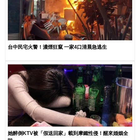
台中民宅火警！濃煙狂竄 一家4口清晨急逃生
她醉倒KTV被「假送回家」載到摩鐵性侵！醒來婚姻全