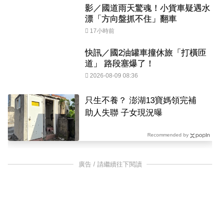
影／國道雨天驚魂！小貨車疑遇水
漂「方向盤抓不住」翻車
17小時前
快訊／國2油罐車撞休旅「打橫匝
道」 路段塞爆了！
2026-08-09 08:36
只生不養？ 澎湖13寶媽領完補
助人失聯 子女現況曝
Recommended by
廣告 / 請繼續往下閱讀