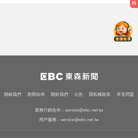
那斯達克啟動「全球交易時間」 美
股每日最長交易23小時
出國注意！2國拒台人入境、扣護照
遣返 外交部證實了
百萬網紅失蹤3年遇害！遭閨密設局
赴菲「綁架撕票」千萬贖金救不回
那斯達克啟動「全球交易時間」 美
股每日最長交易23小時
出國注意！2國拒台人入境、扣護照
聯絡我們
新聞自律
關於我們
公告
隱私權政策
常見問題
遣返 外交部證實了
業務行銷合作：
service@ebc.net.tw
用戶服務：
service@ebc.net.tw