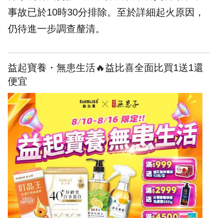
事故已於10時30分排除。至於詳細起火原因，
仍待進一步調查釐清。
益起寶養・無患生活🔥益比喜全面比買1送1還
便宜