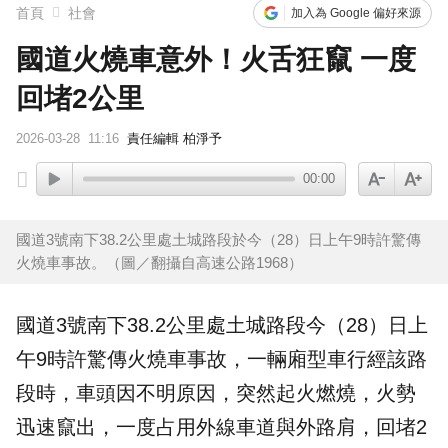
首頁
社會
加入為 Google 偏好來源
國道火燒車意外！火舌狂竄 一度
回堵2公里
2026-03-28
11:16
責任編輯 柏淨予
00:00
國道3號南下38.2公里處土城路段於今（28）日上午9時許驚傳
火燒車事故。（圖／翻攝自高速公路1968）
國道
3號南下38.2公里處土城路段今（28）日上
午9時許驚傳
火燒車
事故
，一輛
廂型車
行經該路
段時，車頭因不明原因，突然
起火燃燒
，火勢
迅速竄出，一度占用外線車道與外路肩，回堵2