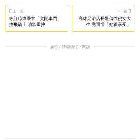
上一篇
下一篇
等紅綠燈乘客「突開車門」
高雄足浴店長驚傳性侵女大
撞飛騎士 噴牆重摔
生 竟還辯「她很享受」
廣告 / 請繼續往下閱讀