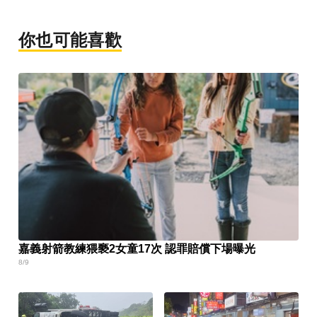
你也可能喜歡
嘉義射箭教練猥褻2女童17次 認罪賠償下場曝光
8/9