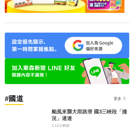
#國道
更多
颱風來襲大雨路滑 國3三峽段「撞
況」連連
11小時前