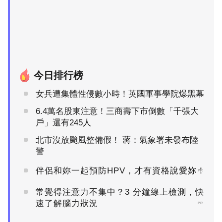
今日排行榜
女兵遭集體性侵數小時！英國軍事學院爆黑幕
6.4萬名股東注意！三商壽下市倒數「千張大
戶」還有245人
北市沒放颱風整備假！ 蔣：氣象署未發布陸
警
伴侶和妳一起預防HPV，才有資格說愛妳！
PR
常覺得注意力不集中？3 分鐘線上檢測，快
速了解腦力狀況
PR