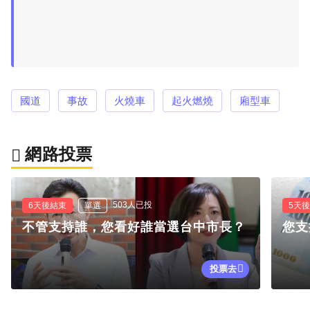
國道
事故
火燒車
起火燃燒
廂型車
網路投票
503人已投
6天後結束
單選
5天
不管支持誰，您看好誰當選台中市長？
您支
投票去