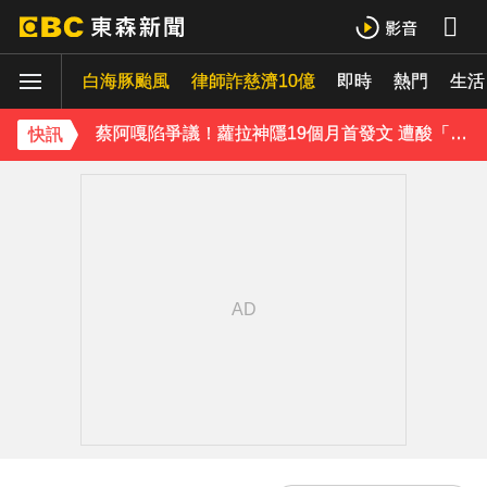
女星告別9年演藝圈！轉行當計程車司機 曝收入：比演員賺更多
白海豚颱風
律師詐慈濟10億
即時
熱門
生活
蔡阿嘎陷爭議！蘿拉神隱19個月首發文 遭酸「詐騙集團回歸」回應了
快訊
肥大叔猝逝5天！原訂明直播說明突喊卡 團隊忍痛曝原因
下載東森App，隨時掌握天下大小事！
SEVENTEEN勝寬、Dino同天入伍！玟奎9月服替代役