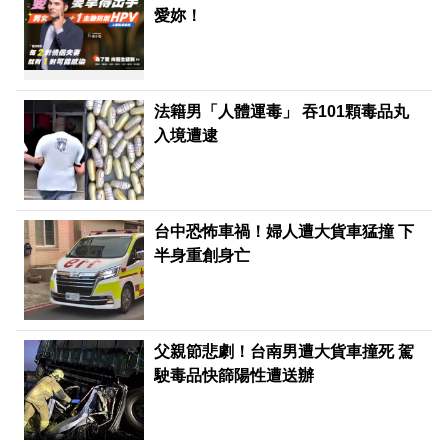
愛妳！
法籍男「人體運毒」 吞101顆毒品丸
入境遭逮
台中恐怖車禍！婦人遭大貨車猛撞 下
半身重創身亡
父親節悲劇！台南男遭大貨車撞死 駕
駛毒品快篩陽性遭送辦