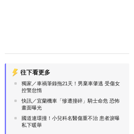
往下看更多
獨家／車禍筆錄拖21天！男棄車肇逃 受傷女
控警怠惰
快訊／宜蘭機車「慘遭撞碎」騎士命危 恐怖
畫面曝光
國道連環撞！小兒科名醫傷重不治 患者淚曝
私下暖舉