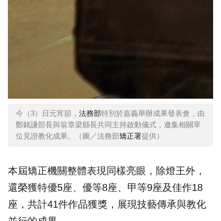
今（3）日元宵節，
法務部
特別於嘉義舉辦成果發表會，由
鄭銘謙部長與翁章梁縣長共同主持啟動儀式，邀集相關單
位見證教化成果。（圖／法務部
矯正署
提供）
本屆矯正機關整體表現同樣亮眼，除燈王外，
還榮獲特優5座、優等8座、甲等9座及佳作18
座，共計41件作品獲獎，展現技藝傳承與教化