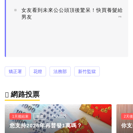
女友看到未來公公頭頂後驚呆！快買養髮給
男友
PR
矯正署
花燈
法務部
新竹監獄
網路投票
3.4K人已投
1天後結束
單選
2天
您支持2026年再普發1萬嗎？
你支