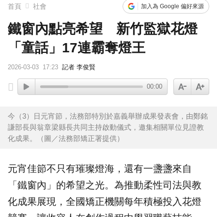
首頁
社會
加入為 Google 偏好來源
鐵窗內點亮希望 新竹監獄花燈
「童話」17連霸奪燈王
2026-03-03
17:23
記者 李俊賢
00:00
今（3）日元宵節，法務部特別於嘉義舉辦成果發表會，由鄭銘
謙部長與翁章梁縣長共同主持啟動儀式，邀集相關單位見證教
化成果。（圖／法務部矯正署提供）
元宵佳節不只有璀璨燈海，還有一盞盞來自
「鐵窗內」的希望之光。為推動柔性司法與教
化成果展現，全國矯正機關每年積極投入
花燈