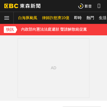
下載東森App，隨時掌握天下大小事！
白海豚颱風
律師詐慈濟10億
即時
熱門
生活
內政部向憲法法庭遞狀 聲請解散統促黨
快訊
資深歌手「小秦漢」張海漢辭世享壽68歲 好友證實噩耗
《理財達人秀》X 安聯投信免費講座報名中！搶先卡位 2027
下載東森App，隨時掌握天下大小事！
內政部向憲法法庭遞狀 聲請解散統促黨