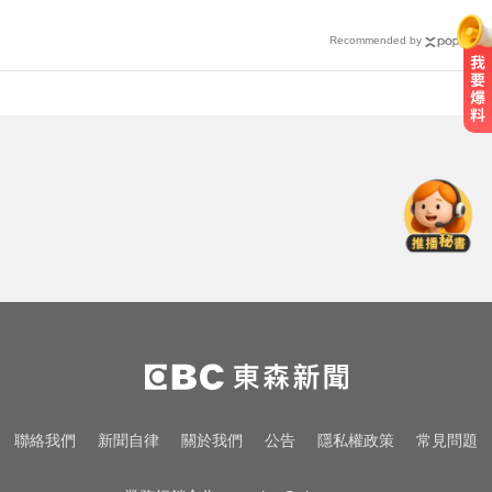
Recommended by
川普嗆伊朗若不開放荷莫茲海峽 將
祭「二戰後最大攻擊」
尼斯湖水怪又現身！遊湖拍到「神
秘生物頭部」官方證實了
涉工程回扣驚爆貪瀆！高雄議員范
織欽遭檢調搜索偵訓
川普嗆伊朗若不開放荷莫茲海峽 將
祭「二戰後最大攻擊」
尼斯湖水怪又現身！遊湖拍到「神
聯絡我們
新聞自律
關於我們
公告
隱私權政策
常見問題
秘生物頭部」官方證實了