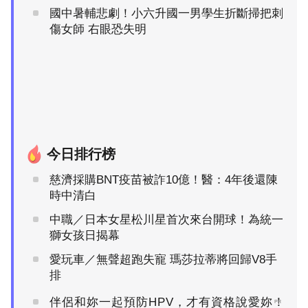
國中暑輔悲劇！小六升國一男學生折斷掃把刺
傷女師 右眼恐失明
今日排行榜
慈濟採購BNT疫苗被詐10億！醫：4年後還陳
時中清白
中職／日本女星松川星首次來台開球！為統一
獅女孩日揭幕
愛玩車／無聲超跑失寵 瑪莎拉蒂將回歸V8手
排
伴侶和妳一起預防HPV，才有資格說愛妳！
PR