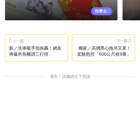
投票去
上一篇
下一篇
新／洗車吸手指挨轟！網友
獨家／高價黑心拖吊又來！
再爆所長離譜三行徑
駕駛怒控「600公尺收9萬」
廣告 / 請繼續往下閱讀