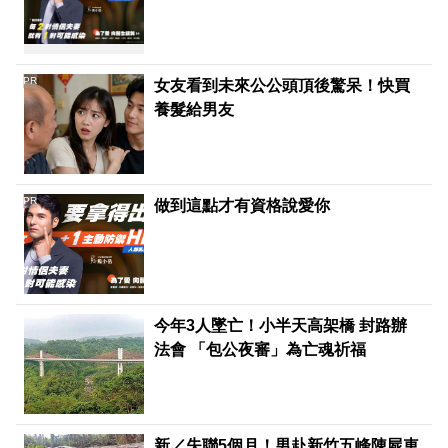
PR
女友看到未來公公頭頂後驚呆！快買
養髮給男友
PR
做到這點才有資格說愛你
今年3人墜亡！小半天高架橋 封路辦
法會 「包公夜審」為亡魂祈福
新／失聯5個月！男赴新竹五峰陳屍車