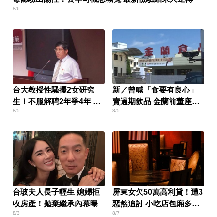
8/6
台大教授性騷擾2女研究
新／曾喊「食要有良心」
生！不服解聘2年爭4年 結
賣過期飲品 金蘭前董座遭
8/5
8/5
局出爐
求重刑
台玻夫人長子輕生 媳婦拒
屏東女欠50萬高利貸！遭3
收房產！拋棄繼承內幕曝
惡煞追討 小吃店包廂多次
8/3
8/7
性侵