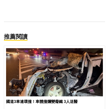
推薦閱讀
國道3車連環撞！車體撞爛變廢鐵 3人送醫