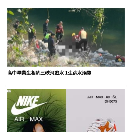
高中畢業生相約三峽河戲水 1生跳水溺斃
PR