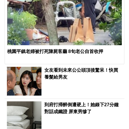
桃園平鎮老婦被打死陳屍客廳 8旬老公自首收押
PR
女友看到未來公公頭頂後驚呆！快買
養髮給男友
到府打掃醉倒遭硬上！她錄下27分鐘
對話成鐵證 屏東男慘了