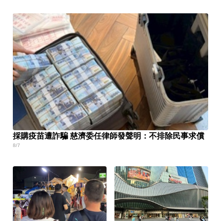
採購疫苗遭詐騙 慈濟委任律師發聲明：不排除民事求償
8/7