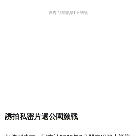
廣告 / 請繼續往下閱讀
誘拍
私密片
還公園激戰