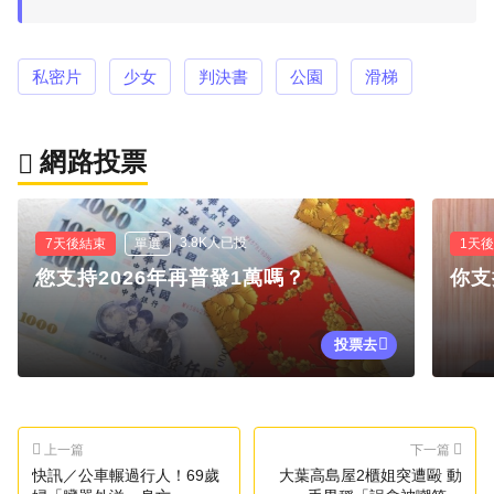
私密片
少女
判決書
公園
滑梯
網路投票
3.8K人已投
7天後結束
單選
1天
您支持2026年再普發1萬嗎？
你支
投票去
上一篇
下一篇
快訊／公車輾過行人！69歲
大葉高島屋2櫃姐突遭毆 動