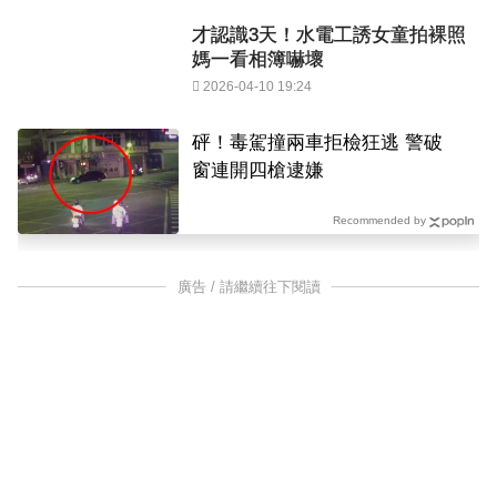
才認識3天！水電工誘女童拍裸照
媽一看相簿嚇壞
2026-04-10 19:24
砰！毒駕撞兩車拒檢狂逃 警破
窗連開四槍逮嫌
Recommended by
廣告 / 請繼續往下閱讀