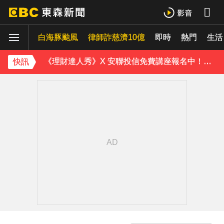
攏係為了晶片！「斷交19年」 哥斯大黎加連2年來台
白海豚颱風
神秘！ 「隱形部隊」藏河濱公園 藏身草坪難察覺
律師詐慈濟10億
即時
熱門
生活
《理財達人秀》X 安聯投信免費講座報名中！搶先卡位 2027
快訊
《半澤直樹》男星宣布再婚！迎新生命雙喜臨門
涉製毒、跨國販毒！埃及女星被判死刑
美國抗癌網紅拒安寧！家屬證實死訊 得年26歲
寬魚營收衰退 「點名王心凌、楊丞琳」網笑翻：太誠實
下載東森App，隨時掌握天下大小事！
南韓熱浪「破40度」釀23死！近3000人就醫 百萬家畜暴斃