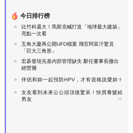
今日排行榜
比竹科還大！馬斯克喊打造「地球最大建築」
亮點一次看
五角大廈再公開UFO檔案 飛官阿富汗驚見
「巨大三角形」
宏碁發現兆基內部管理缺失 辭任董事長撤出
經營層
伴侶和妳一起預防HPV，才有資格說愛妳！
PR
女友看到未來公公頭頂後驚呆！快買養髮給
男友
PR