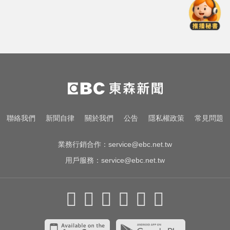
熊本強震！台灣送帳篷成搶手物資
日網讚：比政府還快
醫起看／他隱眼「連戴一週」差點
失明 醫揭防護指南
NBA／灰熊前鋒克拉克死因出爐 法
醫認定毒品意外
熊本強震！台灣送帳篷成搶手物資
聯絡我們
新聞自律
關於我們
公告
隱私權政策
常見問題
日網讚：比政府還快
業務行銷合作：
service@ebc.net.tw
用戶服務：
service@ebc.net.tw