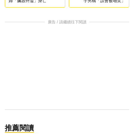
婦「臟器外溢」身亡
手男稱「誤會被嘲笑」
廣告 / 請繼續往下閱讀
推薦閱讀