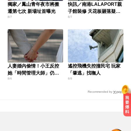
獨家／鳳山青年夜市將搬
快訊／南港LALAPORT親
遷第七次 新場址首曝光
子館裝修 天花板砸落疑釀
8/7
8/7
傷
人妻婚內偷情！小王反控
遙控飛機失控撞民宅 玩家
她「時間管理大師」仍賠
「肇逃」找嘸人
8/6
8/8
30萬
Recommended by
NBA／灰熊前鋒克拉克死因出爐 法
醫認定毒品意外