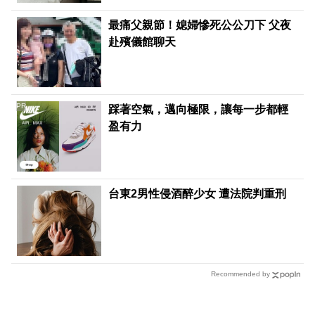
最痛父親節！媳婦慘死公公刀下 父夜
赴殯儀館聊天
PR
踩著空氣，邁向極限，讓每一步都輕
盈有力
台東2男性侵酒醉少女 遭法院判重刑
Recommended by