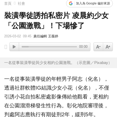
首頁
社會
加入為 Google 偏好來源
裝潢學徒誘拍私密片 凌晨約少女
「公園激戰」！下場慘了
2026-03-02
09:45
責任編輯 王薇婷
00:00
一名從事裝潢學徒與少女相約公園激戰。（示意圖／Pixabay）
一名從事裝潢學徒的年輕男子阿志（化名），
透過社群軟體IG結識
少女
小花（化名），不僅
引誘小花自拍私密處影像傳給他觀看，更相約
在
公園
溜
滑梯
發生性行為。彰化地院審理後，
判處阿志應執行有期徒刑2年，緩刑5年。