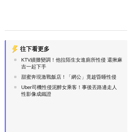
往下看更多
KTV續攤變調！他拉陌生女進廁所性侵 還揪麻
吉一起下手
甜蜜奔現激戰飯店！「網公」竟趁昏睡性侵
Uber司機性侵泥醉女乘客！事後丟路邊走人
性影像成鐵證