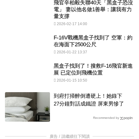
飛官辛柏毅失聯40天「黑盒子恐沒
電」 妻以他名做1善舉：讓我有力
量支撐
2026-02-17 14:00
F-16V戰機黑盒子找到了 空軍：約
在海面下2500公尺
2026-01-22 13:37
黑盒子找到了！搜救F-16飛官新進
展 已定位到飛機位置
2026-01-15 10:50
到府打掃醉倒遭硬上！她錄下
27分鐘對話成鐵證 屏東男慘了
Recommended by
廣告 / 請繼續往下閱讀