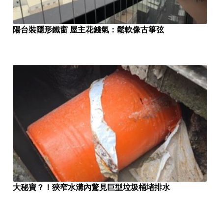
陽台裝隱形鐵窗 屋主花錢氣：鬆軟像古箏弦
大秘寶？！狹窄水溝內驚見巨型垃圾桶堵排水