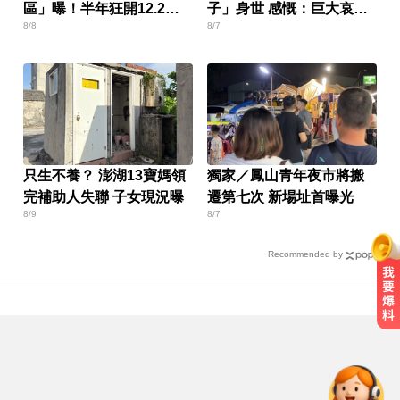
區」曝！半年狂開12.2萬
子」身世 感慨：巨大哀傷
8/8
8/7
張
足不出戶
只生不養？ 澎湖13寶媽領
獨家／鳳山青年夜市將搬
完補助人失聯 子女現況曝
遷第七次 新場址首曝光
8/9
8/7
Recommended by
機車紅燈熄火「牽車」也會被罰？
法院判決揭密
百萬網紅失蹤3年遇害！遭閨密設局