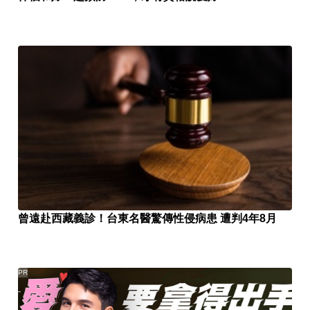
曾遠赴西藏義診！台東名醫驚傳性侵病患 遭判4年8月
PR