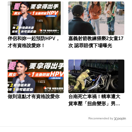
PR
伴侶和妳一起預防HPV，
嘉義射箭教練猥褻2女童17
才有資格說愛妳！
次 認罪賠償下場曝光
PR
做到這點才有資格說愛你
台南死亡車禍！轎車遭大
貨車壓「扭曲變形」男駕
駛受困亡
Recommended by