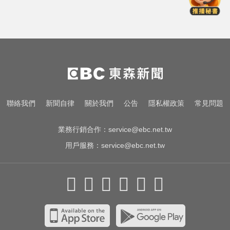
赴菲「綁架撕票」千萬贖金救不回
跌倒竟成致命殺手？醫揭長輩防骨
鬆失智三關鍵
機車紅燈熄火「牽車」也會被罰？
法院判決揭密
百萬網紅失蹤3年遇害！遭閨密設局
聯絡我們
新聞自律
關於我們
公告
隱私權政策
常見問題
赴菲「綁架撕票」千萬贖金救不回
業務行銷合作：
service@ebc.net.tw
用戶服務：
service@ebc.net.tw