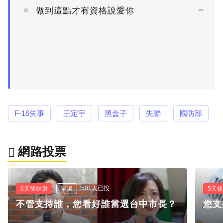
做到這點才有資格說愛你
PR
F-16失事
王定宇
黑盒子
失聯
國防部
網路投票
501人已投
6天後結束
單選
5天
不管支持誰，您看好誰當選台中市長？
您支