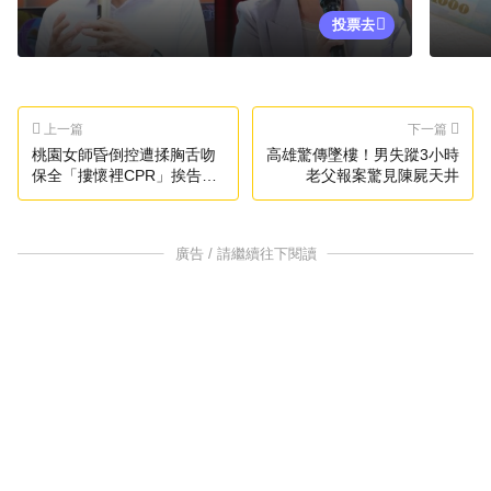
投票去
上一篇
下一篇
桃園女師昏倒控遭揉胸舌吻
高雄驚傳墜樓！男失蹤3小時
保全「摟懷裡CPR」挨告！
老父報案驚見陳屍天井
判無罪關鍵曝光
廣告 / 請繼續往下閱讀