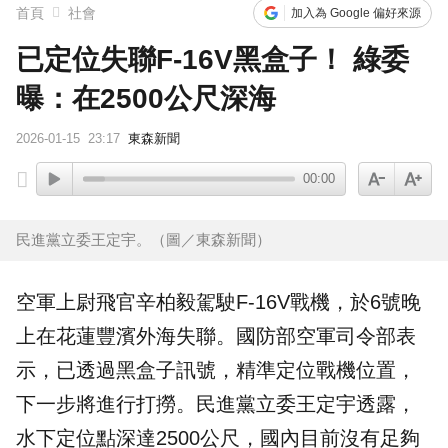
首頁
社會
加入為 Google 偏好來源
已定位失聯F-16V黑盒子！ 綠委
曝：在2500公尺深海
2026-01-15
23:17
東森新聞
00:00
民進黨立委王定宇。（圖／東森新聞）
空軍上尉飛官辛柏毅駕駛F-16V戰機，於6號晚
上在花蓮豐濱外海
失聯
。
國防部
空軍司令部表
示，已透過
黑盒子
訊號，精準定位戰機位置，
下一步將進行打撈。民進黨立委
王定宇
透露，
水下定位點深達2500公尺，國內目前沒有足夠