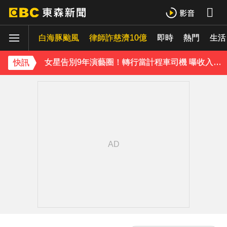
SEVENTEEN勝寬、Dino同天入伍！玟奎9月服替代役
泰男團Dragon 5男星爆死訊！騎單車離家失聯 陳屍河中驚見「20公斤重物」
白海豚颱風
律師詐慈濟10億
即時
熱門
生活
女星告別9年演藝圈！轉行當計程車司機 曝收入：比演員賺更多
快訊
蔡阿嘎陷爭議！蘿拉神隱19個月首發文 遭酸「詐騙集團回歸」回應了
肥大叔猝逝5天！原訂明直播說明突喊卡 團隊忍痛曝原因
下載東森App，隨時掌握天下大小事！
知三當三等渣男分手！他被正宮抓包竟「原諒和好」妹子崩潰