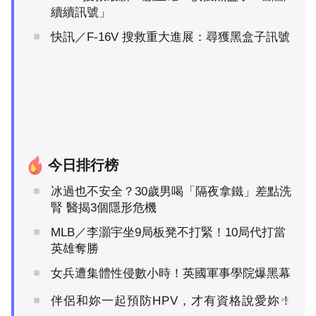
續續訊號」
快訊／F-16V 搜救重大進展：尋獲黑盒子訊號
今日排行榜
冰過也不安全？30歲男喝「隔夜拿鐵」差點洗
腎 醫揭3個隱形危機
MLB／李灝宇坐9局板凳不打緊！10局代打當
英雄奪勝
女兵遭集體性侵數小時！英國軍事學院爆黑幕
伴侶和妳一起預防HPV，才有資格說愛妳！
PR