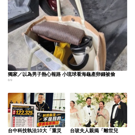
獨家／以為男子熱心報路 小琉球看海龜產卵錢被偷
8/9
台中科技執法10大「重災
台玻夫人親揭「離世兒