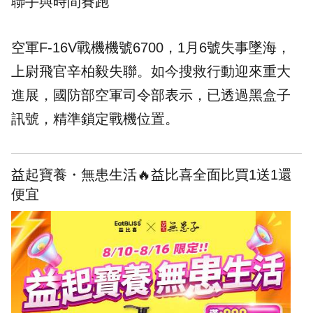
聯手與時間賽跑
空軍F-16V戰機機號6700，1月6號失事墜海，
上尉飛官辛柏毅失聯。如今搜救行動迎來重大
進展，國防部空軍司令部表示，已透過黑盒子
訊號，精準鎖定戰機位置。
益起寶養・無患生活🔥益比喜全面比買1送1還
便宜