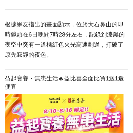
根據網友指出的畫面顯示，位於大石鼻山的即
時鏡頭在6日晚間7時28分左右，記錄到漆黑的
夜空中突有一道橘紅色火光高速劃過，打破了
原先寂靜的夜色。
益起寶養・無患生活🔥益比喜全面比買1送1還
便宜