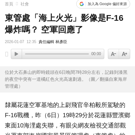
首頁
社會
加入為 Google 偏好來源
東管處「海上火光」影像是F-16
爆炸嗎？ 空軍回應了
2026-01-07
12:35
責任編輯 林彥臣
00:00
位於大石鼻山的即時鏡頭在6日晚間7時28分左右，記錄到漆黑
的夜空中突有一道橘紅色火光高速劃過。（圖／翻攝自東海岸
管理處）
隸屬花蓮空軍基地的上尉飛官
辛柏毅
所駕駛的
F-16
戰機，昨（6日）19時29分於花蓮縣豐濱鄉
東面10海浬處失聯，有眼尖網友檢視交通部觀