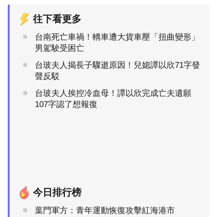
往下看更多
台南死亡車禍！轎車遭大貨車壓「扭曲變形」
男駕駛受困亡
台玻夫人揭長子驟逝原因！兒媳譚以欣71字發
聲反駁
台玻夫人挨控冷血母！譚以欣完成亡夫遺願
107字認了想報復
今日排行榜
葉門軍方：青年運動恢復攻擊紅海港市