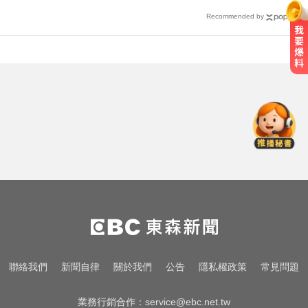
Recommended by
快訊／最新預報出爐！ 2縣市風力
達「停班停課」標準
吳子嘉爆綠營2026「一屍五命」 國
民黨1縣市穩贏
NBA／名人堂傳奇教練尼爾森辭世
勝場史上第2多
快訊／最新預報出爐！ 2縣市風力
達「停班停課」標準
吳子嘉爆綠營2026「一屍五命」 國
聯絡我們
新聞自律
關於我們
公告
隱私權政策
常見問題
民黨1縣市穩贏
業務行銷合作：
service@ebc.net.tw