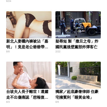
6/24
新北人妻曬內褲被沾「嘉
疑尋短 製「撒旦之母」炸
明」！竟是老公爺爺帶回
國民黨後壁黨部炸彈客亡
8/6
2/22
房磨蹭 氣炸提告
台玻夫人長子離世！遺孀
獨家／起底豪奢律師 住豪
走不出傷痛認「想報復」
宅擁賓利「睡黃金堆」
8/3
8/6
心聲曝