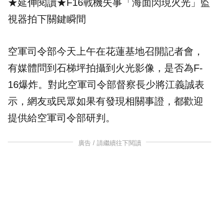
★延伸閱讀★
F16戰機失事「海面閃現火光」監
視器拍下關鍵瞬間
空軍司令部今天上午在花蓮基地召開記者會，
有媒體問到石梯坪拍攝到火光影像，是否為F-
16爆炸。對此空軍司令部督察長少將江義誠表
示，網友或民眾如果有發現相關事證，都歡迎
提供給空軍司令部研判。
廣告 / 請繼續往下閱讀