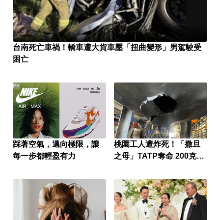
台南死亡車禍！轎車遭大貨車壓「扭曲變形」男駕駛受
困亡
PR
踩著空氣，邁向極限，讓
桃園工人遭炸死！「撒旦
每一步都輕盈有力
之母」TATP奪命 200克就
能毀客機