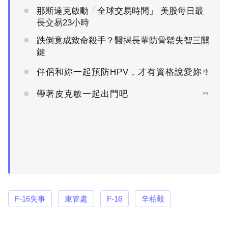
那斯達克啟動「全球交易時間」 美股每日最
長交易23小時
跌倒竟成致命殺手？醫揭長輩防骨鬆失智三關
鍵
伴侶和妳一起預防HPV，才有資格說愛妳！
PR
帶著皮克敏一起出門吧
PR
F-16失事
東管處
F-16
辛柏毅