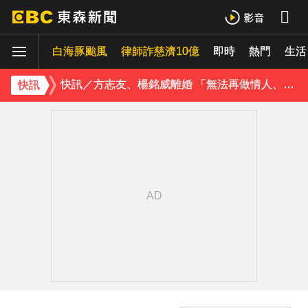
玉澤演巡演首站獻給台北！加碼「自拍+簽名會」 寵粉無極限
白海豚颱風
律師詐慈濟10億
即時
熱門
快訊／方志友、楊銘威離婚 「無法再做情人、永遠是家人」
生活
富婆砸錢拍短劇塞60場吻戲！男星爆「開房被包養」 親上火線揭真相
快訊
SEVENTEEN勝寬、Dino同天入伍！玟奎9月服替代役
泰男團Dragon 5男星爆死訊！騎單車離家失聯 陳屍河中驚見「20公斤重物」
女星告別9年演藝圈！轉行當計程車司機 曝收入：比演員賺更多
蔡阿嘎陷爭議！蘿拉神隱19個月首發文 遭酸「詐騙集團回歸」回應了
下載東森App，隨時掌握天下大小事！
橋上懸掛5屍體！墨西哥小鎮爆慘案 居民嘆：晚上如鬼城