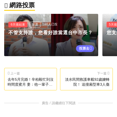
網路投票
590人已投
6天後結束
單選
5天
不管支持誰，您看好誰當選台中市長？
您支
投票去
上一篇
下一篇
去年5月完婚！辛柏毅忙到沒
淡水民間救護車載92歲嬤轉
時間度蜜月 妻：他一輩子的
院！ 追撞廂型車3人傷
夢想
廣告 / 請繼續往下閱讀