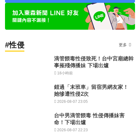
#性侵
更多
滴管餵毒性侵致死！台中宮廟總幹
事摧殘傳播妹 下場出爐
18小時前
錯過「末班車」留宿男網友家！
她慘遭性侵2次
2026-08-07 23:05
台中男滴管餵毒 性侵傳播妹害
命！下場出爐
2026-08-07 22:23