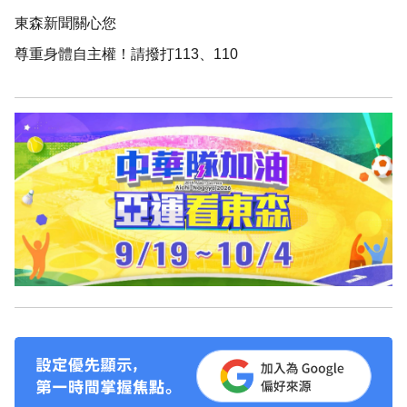
東森新聞關心您
尊重身體自主權！請撥打113、110