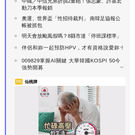
中職／中信兄弟折損2重砲！張志豪、許基宏
動刀本季報銷
奧運、世界盃「性招待裁判」 南韓足協報公
帳被抓包
明天會放颱風假嗎？8縣市達「停班課標準」
伴侶和妳一起預防HPV，才有資格說愛妳！
PR
009829掌握AI關鍵 大華韓國KOSPI 50今
強勢開募
PR
仙桃牌
PR