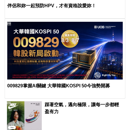
伴侶和妳一起預防HPV，才有資格說愛妳！
PR
009829掌握AI關鍵 大華韓國KOSPI 50今強勢開募
PR
踩著空氣，邁向極限，讓每一步都輕
盈有力