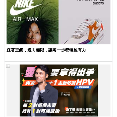
踩著空氣，邁向極限，讓每一步都輕盈有力
PR