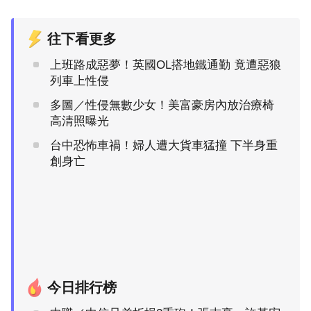
往下看更多
上班路成惡夢！英國OL搭地鐵通勤 竟遭惡狼
列車上性侵
多圖／性侵無數少女！美富豪房內放治療椅
高清照曝光
台中恐怖車禍！婦人遭大貨車猛撞 下半身重
創身亡
今日排行榜