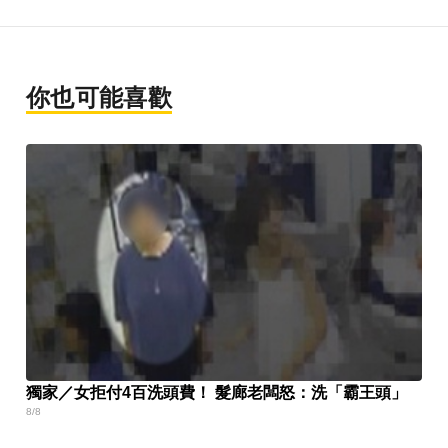
你也可能喜歡
獨家／女拒付4百洗頭費！ 髮廊老闆怒：洗「霸王頭」
8/8