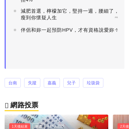
減肥首選，檸檬加它，堅持一週，腰細了，
瘦到你懷疑人生
PR
伴侶和妳一起預防HPV，才有資格說愛妳！
PR
台南
失蹤
嘉義
兒子
垃圾袋
網路投票
3.1K人已投
1天後結束
單選
2天