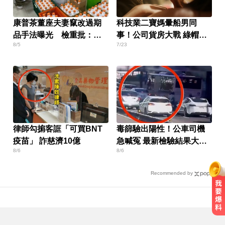
康普茶董座夫妻竄改過期
科技業二寶媽暈船男同
品手法曝光 檢重批：食
事！公司貨房大戰 綠帽夫
8/5
7/23
裡的良沒了
崩潰
律師勾掮客誆「可買BNT
毒篩驗出陽性！公車司機
疫苗」 詐慈濟10億
急喊冤 最新檢驗結果大逆
8/6
8/6
轉
Recommended by
尼斯湖水怪又現身！遊湖拍到「神
秘生物頭部」官方證實了