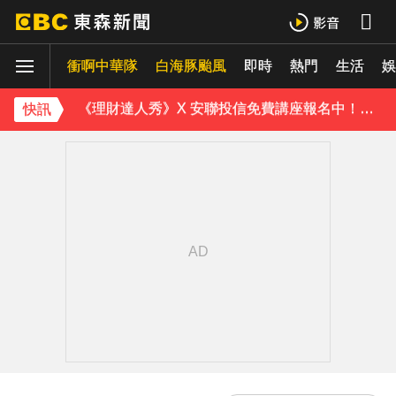
《理財達人秀》X 安聯投信免費講座報名中！搶先卡位 2027
衝啊中華隊
下載東森App，隨時掌握天下大小事！
白海豚颱風
即時
熱門
生活
娛
《理財達人秀》X 安聯投信免費講座報名中！搶先卡位 2027
快訊