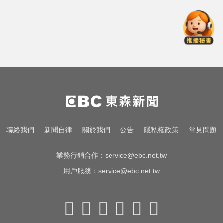
颱風假怎麼放？停班課標準、宣布
時間一次看
泰女公務員精緻妝容爆紅 怒嗆網
友：憑什麼不能畫
尼斯湖水怪又現身！遊湖拍到「神
秘生物頭部」官方證實了
颱風假怎麼放？停班課標準、宣布
聯絡我們
新聞自律
關於我們
公告
隱私權政策
常見問題
時間一次看
業務行銷合作：
service@ebc.net.tw
用戶服務：
service@ebc.net.tw