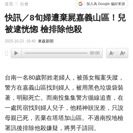
首頁
社會
加入為 Google 偏好來源
快訊／8旬婦遭棄屍嘉義山區！兒
被逮恍惚 檢排除他殺
2025-10-23
19:40
東森新聞
00:00
台南
一名80歲郭姓老婦人，被孫女報案
失蹤
，
警方在
嘉義
山區找到婦人，被用黑色
垃圾袋
裝
著，明顯死亡。而南投集集警方循線追查，在
一處民宿找到婦人
兒子
，他精神狀況差，只說
母親已死，丟棄在塔塔加山區。不過南投地檢
署訊後排除他殺嫌疑，將男子請回。