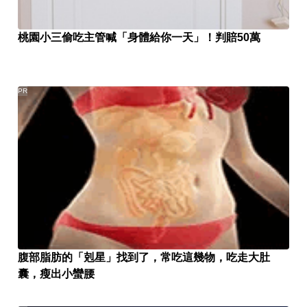
桃園小三偷吃主管喊「身體給你一天」！判賠50萬
PR
腹部脂肪的「剋星」找到了，常吃這幾物，吃走大肚
囊，瘦出小蠻腰