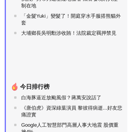
制在地
「金髮Yuki」變髮了！開庭穿水手服搭熊貓外
套
大埔鄉長吳明勳涉收賄！法院裁定羈押禁見
今日排行榜
白海豚逼近放颱風假？蔣萬安說話了
《唐伯虎》資深綠葉演員 黎彼得病逝...好友悲
痛證實
Google人工智慧部門高層人事大地震 股價重
挫4%