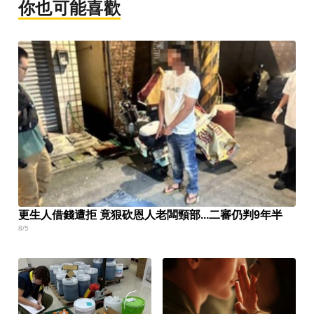
你也可能喜歡
更生人借錢遭拒 竟狠砍恩人老闆頸部...二審仍判9年半
8/5