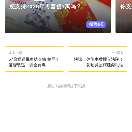
您支持2026年再普發1萬嗎？
你支
投票去
上一篇
下一篇
67歲婦遭飛車搶金鍊 搶匪4
快訊／休旅車猛撞立法院！
度變裝逃、賣金買毒
駕駛竟是柯建銘助理
廣告 / 請繼續往下閱讀