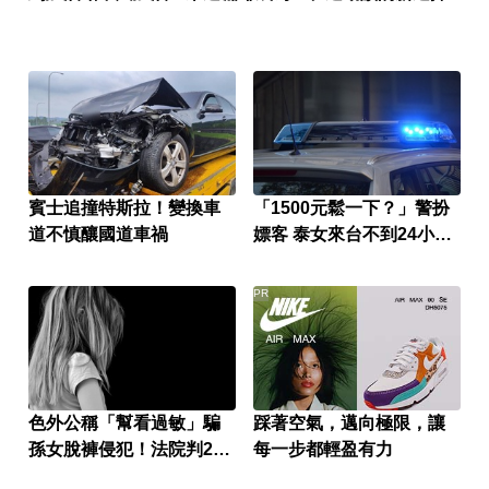
賓士追撞特斯拉！變換車
「1500元鬆一下？」警扮
道不慎釀國道車禍
嫖客 泰女來台不到24小時
就被逮
PR
色外公稱「幫看過敏」騙
踩著空氣，邁向極限，讓
孫女脫褲侵犯！法院判2年
每一步都輕盈有力
4月