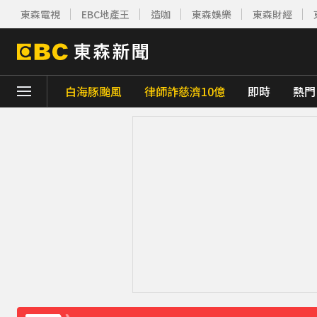
東森電視
EBC地產王
造咖
東森娛樂
東森財經
白海豚颱風
律師詐慈濟10億
即時
熱門
下載東森App，隨時掌握天下大小事！
「白海豚」逼近！最新暴風圈侵襲率曝 一縣市
疑不堪碎念！桃園老翁殺85歲妻 金屬拐杖
《理財達人秀》X 安聯投信免費講座報名中！搶