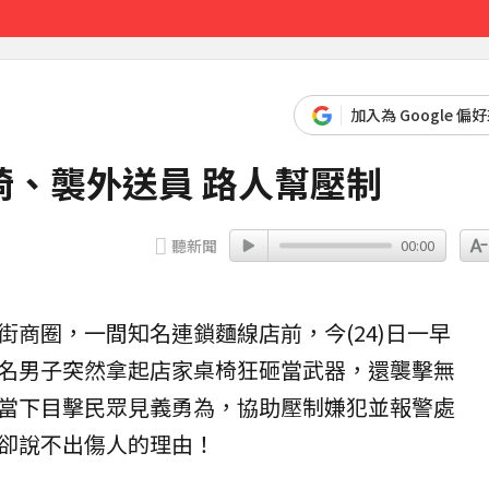
達59％
25分鐘前
加入為 Google 偏
、襲外送員 路人幫壓制
聽新聞
00:00
街
商圈
，一間知名連鎖麵線店前，今(24)日一早
名男子突然拿起店家桌椅狂砸當
武器
，還襲擊無
當下目擊民眾見義勇為，協助壓制嫌犯並
報警
處
卻說不出傷人的理由！