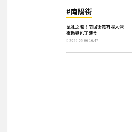
#南陽街
鼠亂之際！南陽街竟有婦人深
夜撒麵包丁餵食
2026-05-06 16:47