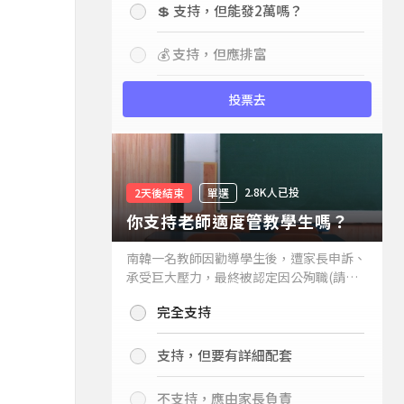
💲 支持，但能發2萬嗎？
💰 支持，但應排富
投票去
2.8K人已投
2天後結束
單選
你支持老師適度管教學生嗎？
南韓一名教師因勸導學生後，遭家長申訴、
承受巨大壓力，最終被認定因公殉職(請見
下列新聞)，引發外界關注教師教權。請問
完全支持
你支持老師適度管教學生嗎？
支持，但要有詳細配套
不支持，應由家長負責