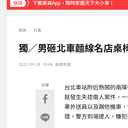
下載東森App，隨時掌握天下大小事！
快訊
「白海豚」逼近！最新暴風圈侵襲率曝 一縣市
首頁
社會
獨／男砸北車麵線名店桌椅
2022-04-24
19:44
東森新聞
分享
台北車站附近熱鬧的
南陽
就發生失控傷人案件，一
辜
外送員
以及踹他機車，
理，警方到場逮人，嫌犯