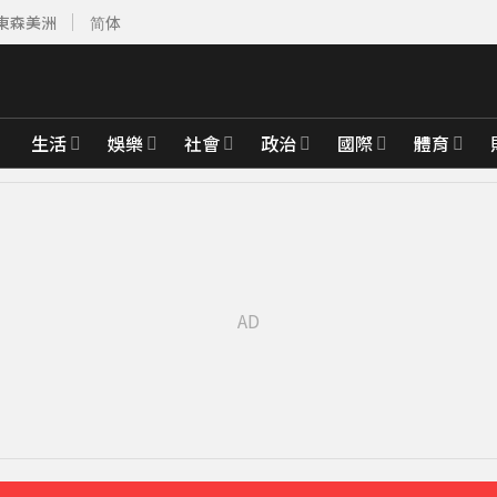
東森美洲
简体
生活
娛樂
社會
政治
國際
體育
達59％
25分鐘前
「打斷成兩截」
38分鐘前
先卡位 2027