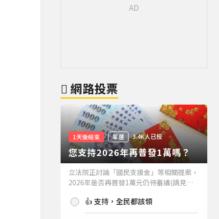
網路投票
3.4K人已投
1天後結束
單選
您支持2026年再普發1萬嗎？
立法院正討論「國民支援金」等相關提案，
2026年是否再普發1萬元仍待審議(請見下
方新聞)。如果2026年再普發1萬元，你支
👍 支持，全民都該領
持嗎？