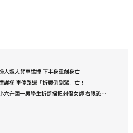
婦人遭大貨車猛撞 下半身重創身亡
撞護欄 車停路邊「折腰倒副駕」亡！
六升國一男學生折斷掃把刺傷女師 右眼恐失明