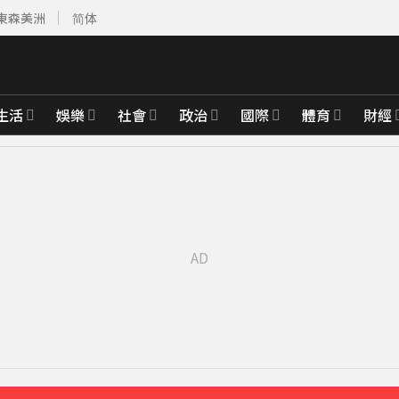
東森美洲
简体
生活
娛樂
社會
政治
國際
體育
財經
先卡位 2027