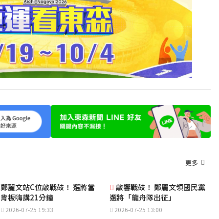
更多
鄭麗文站C位敲戰鼓！ 選將當
敲響戰鼓！ 鄭麗文領國民黨
背板嗨講21分鐘
選將「龍舟隊出征」
2026-07-25 19:33
2026-07-25 13:00