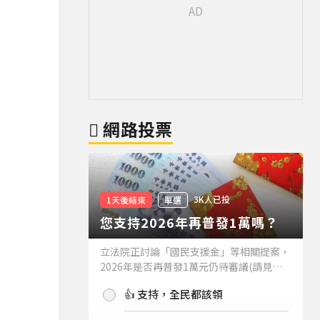
網路投票
3K人已投
1天後結束
單選
您支持2026年再普發1萬嗎？
立法院正討論「國民支援金」等相關提案，
2026年是否再普發1萬元仍待審議(請見下
方新聞)。如果2026年再普發1萬元，你支
👍 支持，全民都該領
持嗎？