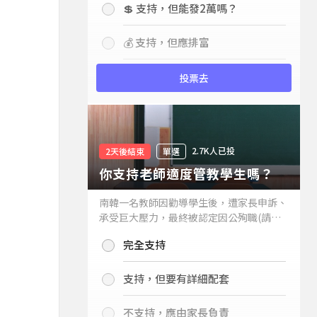
💲 支持，但能發2萬嗎？
💰 支持，但應排富
投票去
2.7K人已投
2天後結束
單選
你支持老師適度管教學生嗎？
南韓一名教師因勸導學生後，遭家長申訴、
承受巨大壓力，最終被認定因公殉職(請見
下列新聞)，引發外界關注教師教權。請問
完全支持
你支持老師適度管教學生嗎？
支持，但要有詳細配套
不支持，應由家長負責