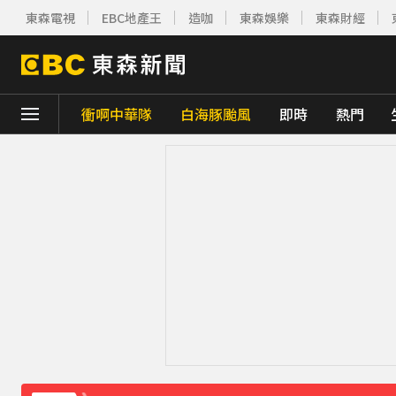
東森電視
EBC地產王
造咖
東森娛樂
東森財經
衝啊中華隊
白海豚颱風
即時
熱門
下載東森App，隨時掌握天下大小事！
《理財達人秀》X 安聯投信免費講座報名中！搶
下載東森App，隨時掌握天下大小事！