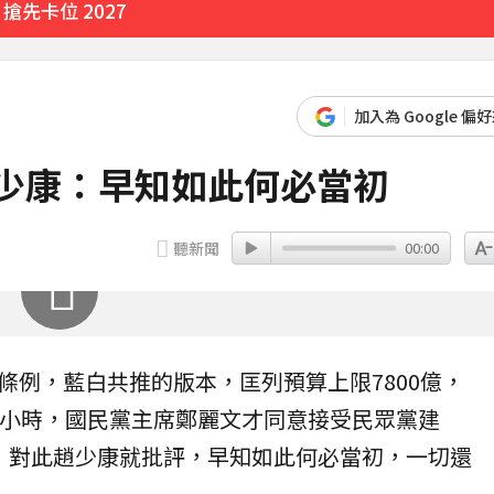
先卡位 2027
加入為 Google 偏
趙少康：早知如此何必當初
聽新聞
00:00
條例，藍白共推的版本，匡列預算上限7800億，
2小時，國民黨主席
鄭麗文
才同意接受民眾黨建
，對此
趙少康
就批評，早知如此何必當初，一切還