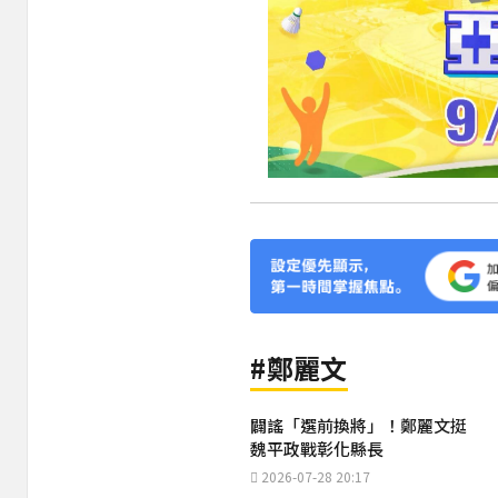
#鄭麗文
闢謠「選前換將」！鄭麗文挺
魏平政戰彰化縣長
2026-07-28 20:17