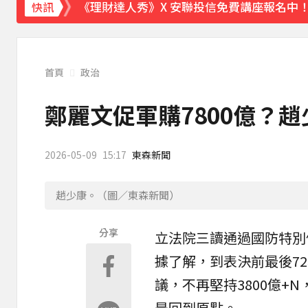
《理財達人秀》X 安聯投信免費講座報名中！搶
快訊
首頁
政治
鄭麗文促軍購7800億？
2026-05-09
15:17
東森新聞
趙少康。（圖／東森新聞）
分享
立法院
三讀通過
國防
特別
據了解，到表決前最後7
議，不再堅持3800億+N
是回到原點。