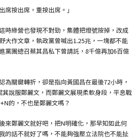
出席按出席，重按出席。」
這時綠營也發現不對勁，集體把燈號按掉，改成
野大作文章，執政黨曾喊出1.25兆，一塊都不能
進黨團總召蔡其昌私下曾請託，8千億再加6百億
認為關鍵轉折，卻是指向黃國昌在最後72小時，
崐萁說服鄭麗文，而鄭麗文展現柔軟身段，平息戰
億+N的，不也是鄭麗文嗎？
後來鄭麗文就好吧，把N明確化，那早知如此何
我的話不就好了嗎，不能夠強壓立法院也不能扯