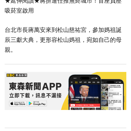
★延伸閱讀★
蔣拚連任推無菸城市！首座負壓
吸菸室啟用
台北市長蔣萬安來到松山慈祐宮，參加媽祖誕
辰三獻大典，更形容松山媽祖，宛如自己的母
親。