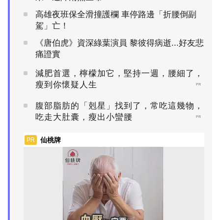
高雄夜班保全滑撞護欄 車停路邊「折腰倒副
駕」亡！
《唐伯虎》資深綠葉演員 黎彼得病逝...好友悲
痛證實
減肥首選，檸檬加它，堅持一週，腰細了，
瘦到你懷疑人生
PR
腹部脂肪的「剋星」找到了，常吃這幾物，
吃走大肚囊，瘦出小蠻腰
PR
仙桃牌
PR