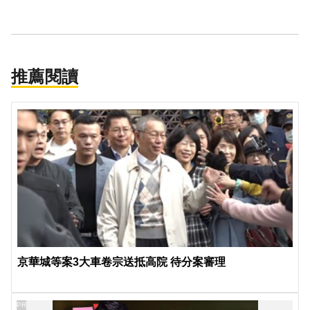
推薦閱讀
京華城等案3大車卷宗送抵高院 待分案審理
PR