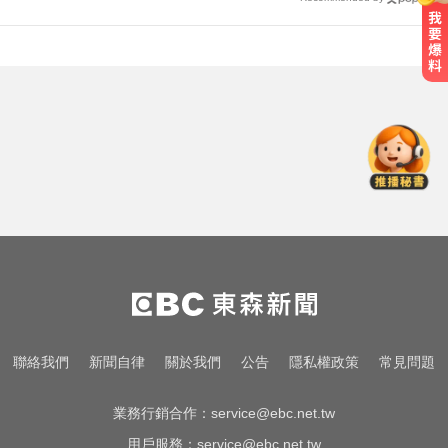
三商壽9/1股票下市！12/1正式更名
「玉山人壽」
颱風假怎麼放？停班課標準、宣布
時間一次看
環法女子自行車賽爆「胸罩作
弊」！官方急出手
三商壽9/1股票下市！12/1正式更名
「玉山人壽」
颱風假怎麼放？停班課標準、宣布
聯絡我們
新聞自律
關於我們
公告
隱私權政策
常見問題
時間一次看
業務行銷合作：
service@ebc.net.tw
用戶服務：
service@ebc.net.tw