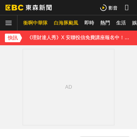
衝啊中華隊
下載東森App，隨時掌握天下大小事！
白海豚颱風
即時
熱門
生活
娛
《理財達人秀》X 安聯投信免費講座報名中！搶先卡位 2027
快訊
下載東森App，隨時掌握天下大小事！
《理財達人秀》X 安聯投信免費講座報名中！搶先卡位 2027