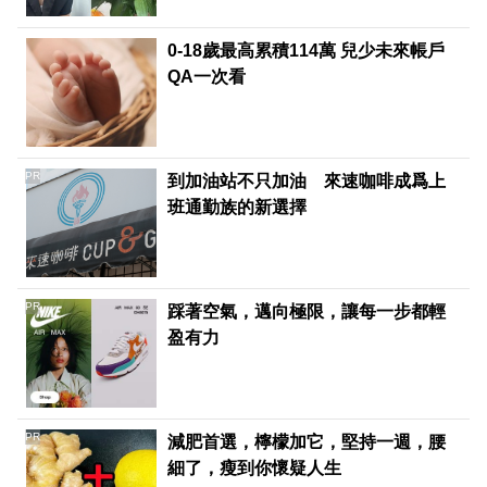
0-18歲最高累積114萬 兒少未來帳戶
QA一次看
PR
到加油站不只加油 來速咖啡成爲上
班通勤族的新選擇
PR
踩著空氣，邁向極限，讓每一步都輕
盈有力
PR
減肥首選，檸檬加它，堅持一週，腰
細了，瘦到你懷疑人生