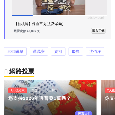
ads by popIn
【仙桃牌】保血平丸(去羚羊角)
深入了解
觀看次數 43,807次
2026選舉
蔣萬安
媽祖
慶典
沈伯洋
網路投票
3K人已投
1天後結束
單選
2天
您支持2026年再普發1萬嗎？
你支
投票去