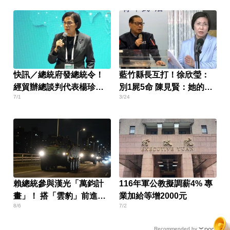
快訊／總統府發總統令！
藍竹縣長互打！徐欣瑩：
經貿辦總談判代表楊珍妮
別1屍5命 陳見賢：她的想
7/1
3/24
遭免職
法
賴總統參與漢光「萬鈞計
116年軍公教擬調薪4% 專
畫」！ 搭「雲豹」前進衡
業加給等增2000元
8/6
7/2
指所
Recommended by