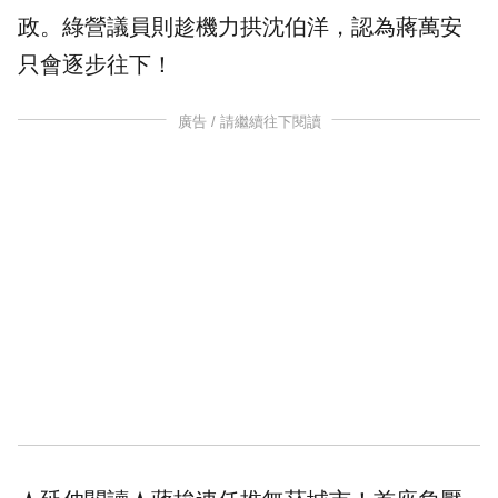
政。綠營議員則趁機力拱
沈伯洋
，認為蔣萬安
只會逐步往下！
廣告 / 請繼續往下閱讀