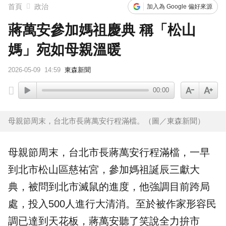
首頁
政治
加入為 Google 偏好來源
蔣萬安參加媽祖慶典 稱「松山
媽」宛如母親溫暖
2026-05-09
14:59
東森新聞
00:00
母親節周末，台北市長蔣萬安行程滿檔。（圖／東森新聞）
母親節周末，台北市長
蔣萬安
行程滿檔，一早
到北市松山區慈祐宮，參加
媽祖
誕辰三獻大
典，被問到北市滅鼠的進度，他強調目前跨局
處，投入500人進行大清消。至於被作家形容民
調已達到天花板，蔣萬安聽了笑說全力拚市