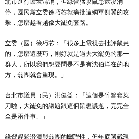
北市進行環境清消，但綠營猛攻鼠患還沒消
停，國民黨立委徐巧芯就痛批這網軍側翼的攻
擊，怎麼越看越像大罷免套路。
立委（國）徐巧芯：「很多上電視去批評鼠患
的，怎麼這麼巧，剛好就是過去大罷免的那一
群人，所以我們想要問是不是有沈伯洋在的地
方，罷團就會重現。」
台北市議員（民）洪健益：「這個是竹篙套菜
刀啦，大罷免的議題跟這個鼠患議題，完完全
全是兩件事。」
綠營趕緊澄清與罷團的關聯性，但年底選戰現